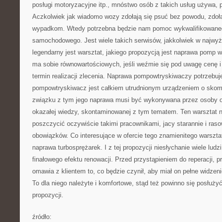
posługi motoryzacyjne itp., mnóstwo osób z takich usług używa, 
Aczkolwiek jak wiadomo wozy zdołają się psuć bez powodu, zdoła
wypadkom. Wtedy potrzebna będzie nam pomoc wykwalifikowaneg
samochodowego. Jest wiele takich serwisów, jakkolwiek w najwy
legendarny jest warsztat, jakiego propozycją jest naprawa pomp w
ma sobie równowartościowych, jeśli weźmie się pod uwagę cenę i j
termin realizacji zlecenia. Naprawa pompowtryskiwaczy potrzebu
pompowtryskiwacz jest całkiem utrudnionym urządzeniem o skom
związku z tym jego naprawa musi być wykonywana przez osoby o
okazałej wiedzy, skontaminowanej z tym tematem. Ten warsztat 
poszczycić oczywiście takimi pracownikami, jacy starannie i ras
obowiązków. Co interesujące w ofercie tego znamienitego warsztat
naprawa turbosprężarek. I z tej propozycji niesłychanie wiele ludzi
finałowego efektu renowacji. Przed przystąpieniem do reperacji, 
omawia z klientem to, co będzie czynił, aby miał on pełne widzenie
To dla niego należyte i komfortowe, stąd też powinno się posłuży
propozycji.
źródło: