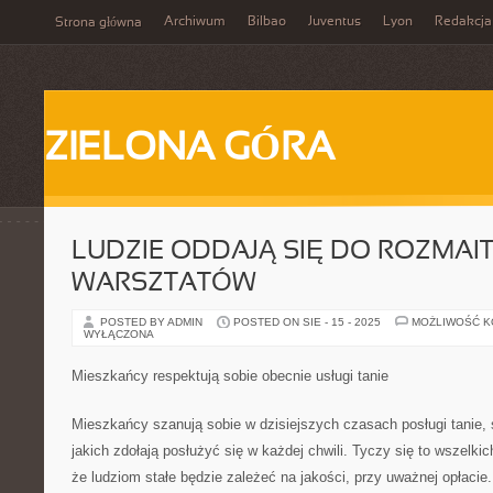
Archiwum
Bilbao
Juventus
Lyon
Redakcja
Strona główna
ZIELONA GÓRA
LUDZIE ODDAJĄ SIĘ DO ROZMAI
WARSZTATÓW
POSTED BY ADMIN
POSTED ON SIE - 15 - 2025
MOŻLIWOŚĆ 
WYŁĄCZONA
Mieszkańcy respektują sobie obecnie usługi tanie
Mieszkańcy szanują sobie w dzisiejszych czasach posługi tanie, 
jakich zdołają posłużyć się w każdej chwili. Tyczy się to wszelkich
że ludziom stałe będzie zależeć na jakości, przy uważnej opłacie