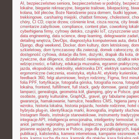
AI
,
bezpieczeństwo seniora
,
bezpieczeństwo w podróży
,
bezpiecz
lokalne
,
bieganie rekreacyjne
,
bieganie trailowe
,
bikepacking
,
biw
kolana
,
ból pleców
,
Boże Narodzenie poza domem
,
budki lęgowe
,
trekkingowe
,
carsharing miejski
,
chatbot firmowy
,
cholesterol
,
cho
chóry
,
CI CD
,
cięcie drzew
,
ciśnienie krwi
,
cisza nocna
,
city brea
cmentarze zabytkowe
,
compliance
,
content plan
,
coworking lokal
cyberhigiena firmy
,
cyfrowy detoks
,
czujniki IoT
,
czyszczenie usz
data engineering
,
data science
,
deep learning
,
delegowanie zadań
detailing wnętrza
,
DevOps
,
diagnostyka komputerowa auta
,
dieta
Django
,
długi weekend
,
Docker
,
dom kultury
,
dom letniskowy
,
dom
szkieletowy
,
dom tymczasowy dla zwierząt
,
domek całoroczny
,
d
dostępność cyfrowa
,
dotacje dla firm
,
dożynki
,
drapak dla kota
,
d
żywiczne
,
due diligence
,
działalność nierejestrowana
,
działka rek
wdzięczności
,
e-faktury
,
edukacja muzealna
,
egzamin praktyczny
jazda
,
ekopodróże
,
elektrolity
,
elektronika DIY
,
elektryk samocho
ergonomiczne ćwiczenia
,
eseistyka
,
etyka AI
,
etykiety kurierskie
feedback 360
,
felgi aluminiowe
,
festyn rodzinny
,
Figma
,
first minu
folia PPF
,
fortyfikacje
,
fotografia górska
,
fotografia nocna
,
fotogra
lokalna
,
frontend
,
fulfillment
,
full stack
,
gady domowe
,
garaż podz
lamparci
,
genealogia
,
geometria kół
,
glamping
,
góry w Polsce
,
gra
osobiste
,
granty kulturalne
,
GraphQL
,
gravel
,
gry fabularne papie
gwarancja
,
hamakowanie
,
hamulce
,
headless CMS
,
higiena jamy 
wzroku
,
historia lokalna
,
historia pojazdu
,
hostele rodzinne
,
hotel 
hybryda plug-in
,
identyfikacja marki
,
ikonografia
,
implanty słucho
Instagram Reels
,
instrukcje stanowiskowe
,
instrumenty tradycyjn
integracje API
,
inteligencja emocjonalna
,
inteligentny termostat
,
in
anioł
,
jarmark regionalny
,
jarmarki świąteczne
,
jazda defensywna
,
jesienne wyjazdy
,
jeziora w Polsce
,
joga dla początkujących
,
kaj
publikacji
,
kalistenika
,
kamera internetowa
,
kampanie sezonowe
,
kota
,
karma sucha dla psa
,
karmnik dla ptaków
,
kasa fiskalna onl