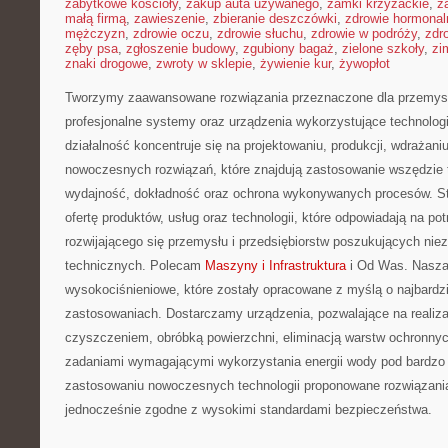
zabytkowe kościoły
,
zakup auta używanego
,
zamki krzyżackie
,
z
małą firmą
,
zawieszenie
,
zbieranie deszczówki
,
zdrowie hormonal
mężczyzn
,
zdrowie oczu
,
zdrowie słuchu
,
zdrowie w podróży
,
zdr
zęby psa
,
zgłoszenie budowy
,
zgubiony bagaż
,
zielone szkoły
,
zi
znaki drogowe
,
zwroty w sklepie
,
żywienie kur
,
żywopłot
Tworzymy zaawansowane rozwiązania przeznaczone dla przemysł
profesjonalne systemy oraz urządzenia wykorzystujące technolog
działalność koncentruje się na projektowaniu, produkcji, wdrażani
nowoczesnych rozwiązań, które znajdują zastosowanie wszędzie t
wydajność, dokładność oraz ochrona wykonywanych procesów. St
ofertę produktów, usług oraz technologii, które odpowiadają na p
rozwijającego się przemysłu i przedsiębiorstw poszukujących ni
technicznych. Polecam
Maszyny i Infrastruktura
i Od Was. Nasza 
wysokociśnieniowe, które zostały opracowane z myślą o najbard
zastosowaniach. Dostarczamy urządzenia, pozwalające na realiz
czyszczeniem, obróbką powierzchni, eliminacją warstw ochronny
zadaniami wymagającymi wykorzystania energii wody pod bardzo 
zastosowaniu nowoczesnych technologii proponowane rozwiązania
jednocześnie zgodne z wysokimi standardami bezpieczeństwa.