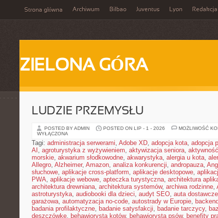
Archiwum
Bilbao
Juventus
Lyon
Redakcja
Strona główna
ZIELONA GÓRA
LUDZIE PRZEMYSŁU
POSTED BY ADMIN
POSTED ON LIP - 1 - 2026
MOŻLIWOŚĆ K
WYŁĄCZONA
Tagi:
administracja serwerami
,
Adobe XD
,
adopcja kota
,
adopcja 
AI
,
agroturystyka z wyżywieniem
,
aktywizacja seniora
,
aktywność
morskie
,
akwarium słodkowodne
,
akwarystyka
,
alergia u kota
,
ale
Allegro
,
Alzheimer
,
Amazon
,
analiza konkurencji
,
andropauza
,
Ang
słuchowe
,
aplikacje cross-platform
,
aplikacje desktopowe
,
aplikac
PWA
,
aplikacje webowe
,
apteczka turystyczna
,
architektura aplika
architektura drewniana
,
architektura systemów
,
archiwa rodzinne
,
astroturystyka
,
audiobooki dla dzieci
,
audyt SEO
,
auta dostawcze
garażowa
,
automatyzacja no-code
,
autostrady w Europie
,
backen
badania profilaktyczne
,
badanie satysfakcji
,
badanie tarczycy
,
ba
deszczówkę
,
behawiorysta kotów
,
behawiorysta psów
,
benefity p