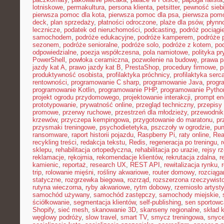
lotniskowe
,
permakultura
,
persona klienta
,
petsitter
,
pewność sieb
pierwsza pomoc dla kota
,
pierwsza pomoc dla psa
,
pierwsza pom
deck
,
plan sprzedaży
,
płatności odroczone
,
plaże dla psów
,
płynn
lecznicze
,
podatek od nieruchomości
,
podcasting
,
podróż pociąg
samochodem
,
podróże edukacyjne
,
podróże kamperem
,
podróże 
sezonem
,
podróże senioralne
,
podróże solo
,
podróże z kotem
,
po
odpowiedzialne
,
poezja współczesna
,
pola namiotowe
,
polityka p
PowerShell
,
powłoka ceramiczna
,
pozwolenie na budowę
,
prawa p
jazdy kat A
,
prawo jazdy kat B
,
PrestaShop
,
procedury firmowe
,
p
produktywność osobista
,
profilaktyka próchnicy
,
profilaktyka serc
rentowności
,
programowanie C sharp
,
programowanie Java
,
progr
programowanie Kotlin
,
programowanie PHP
,
programowanie Pytho
projekt ogrodu przydomowego
,
projektowanie interakcji
,
prompt en
prototypowanie
,
prywatność online
,
przegląd techniczny
,
przepisy
promowe
,
przerwy ruchowe
,
przestrzeń dla młodzieży
,
przewodnik
krzewów
,
przyczepa kempingowa
,
przygotowanie do maratonu
,
pr
przysmaki treningowe
,
psychodietetyka
,
pszczoły w ogrodzie
,
pun
ransomware
,
raport historii pojazdu
,
Raspberry Pi
,
raty online
,
Rea
recykling treści
,
redakcja tekstu
,
Redis
,
regeneracja po treningu
,
r
sklepu
,
rehabilitacja ortopedyczna
,
rehabilitacja po urazie
,
rejsy r
reklamacje
,
rękojmia
,
rekomendacje klientów
,
rekrutacja zdalna
,
r
kamienic
,
reportaż
,
research UX
,
REST API
,
rewitalizacja rynku
,
trip
,
rolowanie mięśni
,
rośliny akwariowe
,
router domowy
,
rozciąga
statyczne
,
rozgrzewka biegowa
,
rozrząd
,
rozszerzona rzeczywist
rutyna wieczorna
,
ryby akwariowe
,
rytm dobowy
,
rzemiosło artyst
samochód używany
,
samochód zastępczy
,
samochody miejskie
,
ściółkowanie
,
segmentacja klientów
,
self-publishing
,
sen sportowc
Shopify
,
sieć mesh
,
skanowanie 3D
,
skanseny regionalne
,
skład k
węglowy podróży
,
slow travel
,
smart TV
,
smycz treningowa
,
snyce