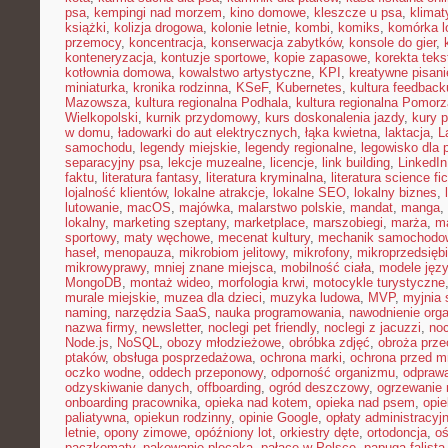
psa
,
kempingi nad morzem
,
kino domowe
,
kleszcze u psa
,
klima
książki
,
kolizja drogowa
,
kolonie letnie
,
kombi
,
komiks
,
komórka l
przemocy
,
koncentracja
,
konserwacja zabytków
,
konsole do gier
,
konteneryzacja
,
kontuzje sportowe
,
kopie zapasowe
,
korekta teks
kotłownia domowa
,
kowalstwo artystyczne
,
KPI
,
kreatywne pisani
miniaturka
,
kronika rodzinna
,
KSeF
,
Kubernetes
,
kultura feedback
Mazowsza
,
kultura regionalna Podhala
,
kultura regionalna Pomorz
Wielkopolski
,
kurnik przydomowy
,
kurs doskonalenia jazdy
,
kury 
w domu
,
ładowarki do aut elektrycznych
,
łąka kwietna
,
laktacja
,
L
samochodu
,
legendy miejskie
,
legendy regionalne
,
legowisko dla 
separacyjny psa
,
lekcje muzealne
,
licencje
,
link building
,
LinkedIn
faktu
,
literatura fantasy
,
literatura kryminalna
,
literatura science fic
lojalność klientów
,
lokalne atrakcje
,
lokalne SEO
,
lokalny biznes
,
lutowanie
,
macOS
,
majówka
,
malarstwo polskie
,
mandat
,
manga
,
lokalny
,
marketing szeptany
,
marketplace
,
marszobiegi
,
marża
,
ma
sportowy
,
maty węchowe
,
mecenat kultury
,
mechanik samochodo
haseł
,
menopauza
,
mikrobiom jelitowy
,
mikrofony
,
mikroprzedsięb
mikrowyprawy
,
mniej znane miejsca
,
mobilność ciała
,
modele jęz
MongoDB
,
montaż wideo
,
morfologia krwi
,
motocykle turystyczne
murale miejskie
,
muzea dla dzieci
,
muzyka ludowa
,
MVP
,
myjnia
naming
,
narzędzia SaaS
,
nauka programowania
,
nawodnienie org
nazwa firmy
,
newsletter
,
noclegi pet friendly
,
noclegi z jacuzzi
,
noc
Node.js
,
NoSQL
,
obozy młodzieżowe
,
obróbka zdjęć
,
obroża prz
ptaków
,
obsługa posprzedażowa
,
ochrona marki
,
ochrona przed 
oczko wodne
,
oddech przeponowy
,
odporność organizmu
,
odprawa
odzyskiwanie danych
,
offboarding
,
ogród deszczowy
,
ogrzewanie 
onboarding pracownika
,
opieka nad kotem
,
opieka nad psem
,
opi
paliatywna
,
opiekun rodzinny
,
opinie Google
,
opłaty administracyj
letnie
,
opony zimowe
,
opóźniony lot
,
orkiestry dęte
,
ortodoncja
,
oś
paczkomaty
,
pakowanie plecaka
,
pałace w Polsce
,
papuga falista