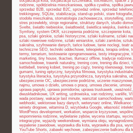
socjalizacja kota
,
socjalizacja szczeniaka
,
socrealizm
,
spacer z 
rodzinne
,
spółdzielnia mieszkaniowa
,
spółka cywilna
,
spółka jawn
sprzedaż B2B
,
sprzedaż B2C
,
sprzedaż online
,
sprzedaż telefoni
trekkingowy
,
SQLite
,
stabilizacja
,
stand-up polski
,
stare fotografie
stodoła mieszkalna
,
stomatologia zachowawcza
,
storytelling
,
stor
stres przewlekły
,
stroje regionalne
,
struktury danych
,
studio domo
Svelte
,
światło niebieskie
,
światłowód
,
świetlica wiejska
,
świnka 
Symfony
,
system OKR
,
szczepienia podróżne
,
szczepienie kota
,
psa
,
szlaki górskie
,
szlaki historyczne
,
szlaki kulinarne
,
szlaki n
szlaki rowerowe rodzinne
,
szlaki winiarskie
,
szlaki zamków
,
sztuk
sakralna
,
szyfrowanie danych
,
tańce ludowe
,
tanie noclegi
,
teatr 
techniczne SEO
,
techniki oddechowe
,
teleopieka
,
terapia online
,
t
termy
,
terrarium
,
testowanie oprogramowania
,
testy integracyjne
,
marketing
,
tiny house
,
tkactwo
,
tłumacz offline
,
tradycje rodzinne
samochodowe
,
trawnik naturalny
,
trening core
,
trening dla dzieci
,
kettlebell
,
trening kobiet
,
trening po ciąży
,
trening równowagi
,
tren
gumami
,
tuning optyczny
,
turystyka filmowa
,
turystyka industrialn
turystyka literacka
,
turystyka przyrodnicza
,
turystyka sakralna
,
ub
ubezpieczenie OC
,
ubezpieczenie podróżne
,
uczenie maszynowe
najmu
,
umowa o dzieło
,
umowa o pracę
,
umowa zlecenie
,
umowy
uprawa papryki
,
uprawa pomidorów
,
uprawa truskawek
,
uważność
dwuskładnikowe
,
UX writing
,
uzdrowiska
,
van rodzinny
,
vanlife
,
V
wada postawy
,
wakacje last minute
,
warsztat samochodowy
,
wart
webhooki
,
wektorowe bazy danych
,
weterynarz online
,
Wielkanoc 
winiety drogowe
,
witamina D
,
wizytówka Google
,
własność intelek
WordPress development
,
workation
,
wsparcie kryzysowe
,
wspóln
wspomnienia rodzinne
,
wybielanie zębów
,
wycena startupu
,
wycin
integracyjne
,
wyjazdy weekendowe
,
wymiana oleju
,
wynagrodzeni
wypalenie zawodowe
,
wyprawka dla kota
,
wyprawka dla psa
,
wyst
YouTube Shorts
,
zabawki węchowe
,
zabezpieczenie balkonu dla 