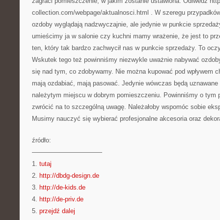
zagraci pomieszczenie, w jakim zostanie ustawiona. Odiwedź htt
collection.com/webpage/aktualnosci.html . W szeregu przypadków 
ozdoby wyglądają nadzwyczajnie, ale jedynie w punkcie sprzedaży
umieścimy ja w salonie czy kuchni mamy wrażenie, że jest to prz
ten, który tak bardzo zachwycił nas w punkcie sprzedaży. To ocz
Wskutek tego też powinniśmy niezwykle uważnie nabywać ozdob
się nad tym, co zdobywamy. Nie można kupować pod wpływem chw
mają ozdabiać, mają pasować. Jedynie wówczas będą uznawane 
należytym miejscu w dobrym pomieszczeniu. Powinniśmy o tym 
zwrócić na to szczególną uwagę. Należałoby wspomóc sobie eks
Musimy nauczyć się wybierać profesjonalne akcesoria oraz dekor
źródło:
———————————
1.
tutaj
2.
http://dbdg-design.de
3.
http://de-kids.de
4.
http://de-priv.de
5.
przejdź dalej