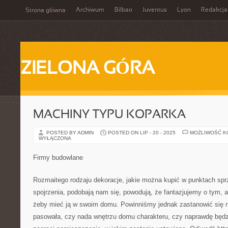
Archiwum
Bilbao
Juventus
Lyon
Redakcja
Strona główna
ZIELONA GÓRA
MACHINY TYPU KOPARKA
POSTED BY ADMIN
POSTED ON LIP - 20 - 2025
MOŻLIWOŚĆ 
WYŁĄCZONA
Firmy budowlane
Rozmaitego rodzaju dekoracje, jakie można kupić w punktach sp
spojrzenia, podobają nam się, powodują, że fantazjujemy o tym, a
żeby mieć ją w swoim domu. Powinniśmy jednak zastanowić się 
pasowała, czy nada wnętrzu domu charakteru, czy naprawdę będz