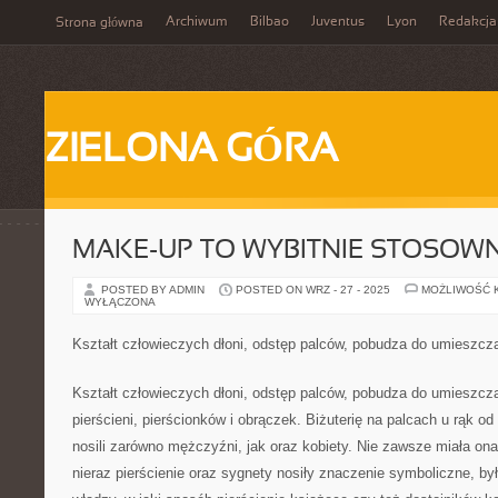
Archiwum
Bilbao
Juventus
Lyon
Redakcja
Strona główna
ZIELONA GÓRA
MAKE-UP TO WYBITNIE STOSOW
POSTED BY ADMIN
POSTED ON WRZ - 27 - 2025
MOŻLIWOŚĆ 
WYŁĄCZONA
Kształt człowieczych dłoni, odstęp palców, pobudza do umieszcz
Kształt człowieczych dłoni, odstęp palców, pobudza do umieszczan
pierścieni, pierścionków i obrączek. Biżuterię na palcach u rąk o
nosili zarówno mężczyźni, jak oraz kobiety. Nie zawsze miała ona
nieraz pierścienie oraz sygnety nosiły znaczenie symboliczne, by