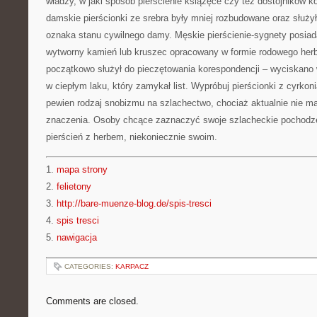
władzy, w jaki sposób pierścienie książęce czy też dostojników k
damskie pierścionki ze srebra były mniej rozbudowane oraz służy
oznaka stanu cywilnego damy. Męskie pierścienie-sygnety posiad
wytworny kamień lub kruszec opracowany w formie rodowego herb
początkowo służył do pieczętowania korespondencji – wyciskano
w ciepłym laku, który zamykał list. Wypróbuj pierścionki z cyrkonia
pewien rodzaj snobizmu na szlachectwo, chociaż aktualnie nie 
znaczenia. Osoby chcące zaznaczyć swoje szlacheckie pochodze
pierścień z herbem, niekoniecznie swoim.
1.
mapa strony
2.
felietony
3.
http://bare-muenze-blog.de/spis-tresci
4.
spis tresci
5.
nawigacja
CATEGORIES:
KARPACZ
Comments are closed.