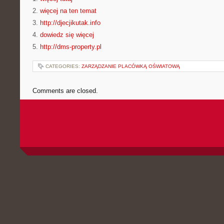
2.
więcej na ten temat
3.
http://djecjikutak.info
4.
dowiedz się więcej
5.
http://dms-property.pl
CATEGORIES:
ZARZĄDZANIE PLACÓWKĄ OŚWIATOWĄ
Comments are closed.