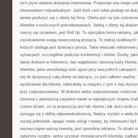
nich prym wiedzie drukarnia internetowa. Proponuje ona swoje usłu
interesantom indywidualnym. Jeśli ktoś ceni sobie posługi na duż
winien posłużyć się z oferty tej firmy. Oferta jest na tyle zróżni
klientów o rozlicznych potrzebowaniach. Jedną z oferty tej druka
cieszy się uznaniem, jest Roll Up. To specjalna forma reklamy, j
zaciekawienie swoją nowoczesną postacią. To rodzaj osobliwych 
których obsługa jest dziecięco prosta. Takie wieszaki reklamowe 
sytuacjach, szczególnie podczas konferencji i zlotów. Osoby, jaki
takiej drukarni w Internecie, bez wątpliwości docenią karty klienta
klientów, jakie umożliwiają niski upust przy wszystkich zakupach
się do dyspozycji całą ofertę na bieżąco, co jest całkiem ważkie
wyróżnienie dla klienta, należałoby w związku z tym z niej skorzys
przy zadysponowaniu. W drukarni wolno zadysponować rozliczne usł
zlecenia z pewnością zaspokoi nawet w największym stopniu trud
czemu dziwić, że ta propozycja jest tak słynna i tak dużo osób z 
sprzęga się z obfitą odpowiedzialnością. Należy myśleć o wielu 
rozwój jednostek, wpajać nowe usługi i towary, by interesanci byl
niezwyczajnie ważną kwestią, jest sposobna reklama. To dzięki n
natężony rozgłos, wolno uzyskać innowacyjnych klientów, zadbać 