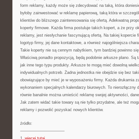
form reklamy, każdy może się zdecydować na taką, która donies
byłoby zainwestować w reklamę papierową, taką która w szczegó
klientów do bliższego zainteresowania się ofertą. Adekwatną propo
koperty firmowe. Każda firma postuluje takich kopert, a że przy 
reklamy, jest niesłychanie fascynującą ofertą. Na takiej kopercie
logotyp firmy, jej dane kontaktowe, a również najogólniejsza charak
Takie koperty nie są cennym nabytkiem, tym bardziej powinno się
Właściwą ponadto propozycją, będą podobnie arkusze plano. Są t
jak inne tego typu produkty. Arkusze te mogą mieć dowolną wiel
indywidualnych potrzeb. Żadna jednostka nie obejdzie się bez tak
obowiązujące by mieć je w wyposażeniu firmy. Każda drukarnia zaj
wykonaniem specjalnych kalendarzy biurowych. To nierozłączny d
równie banalnie można umieścić reklamę swojej aktywności, dane
Jak zatem widać takie towary są nie tylko przydatne, ale też mo
reklamy i pozwolić pozyskać nowych klientów.
źródło:
———————————
1.
więcej tutaj