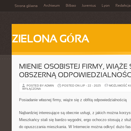
Archiwum
Bilbao
Juventus
Lyon
Redakcja
Strona główna
ZIELONA GÓRA
MIENIE OSOBISTEJ FIRMY, WIĄŻE 
OBSZERNĄ ODPOWIEDZIALNOŚC
POSTED BY ADMIN
POSTED ON LIP - 22 - 2025
MOŻLIWOŚĆ 
WYŁĄCZONA
Posiadanie własnej firmy, wiąże się z obfitą odpowiedzialnością
Najbardziej interesujące są obecnie usługi, z jakich można korz
Mieszkańcy stali się bardzo wygodni, ergo ochoczo stosują z służ
do opuszczania mieszkania. W Internecie można odkryć dużo fas