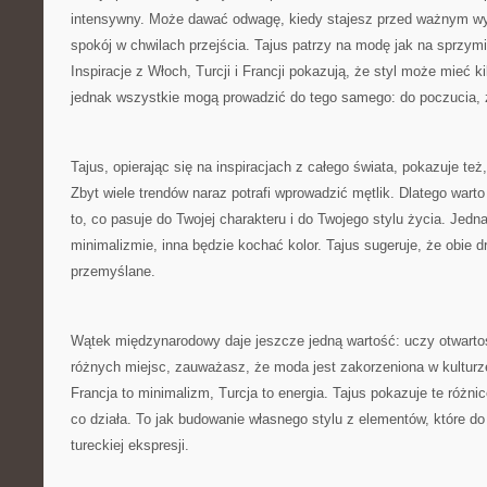
intensywny. Może dawać odwagę, kiedy stajesz przed ważnym 
spokój w chwilach przejścia. Tajus patrzy na modę jak na sprzymi
Inspiracje z Włoch, Turcji i Francji pokazują, że styl może mieć 
jednak wszystkie mogą prowadzić do tego samego: do poczucia, 
Tajus, opierając się na inspiracjach z całego świata, pokazuje te
Zbyt wiele trendów naraz potrafi wprowadzić mętlik. Dlatego wart
to, co pasuje do Twojej charakteru i do Twojego stylu życia. Jedn
minimalizmie, inna będzie kochać kolor. Tajus sugeruje, że obie dr
przemyślane.
Wątek międzynarodowy daje jeszcze jedną wartość: uczy otwartoś
różnych miejsc, zauważasz, że moda jest zakorzeniona w kulturze
Francja to minimalizm, Turcja to energia. Tajus pokazuje te różnic
co działa. To jak budowanie własnego stylu z elementów, które do
tureckiej ekspresji.