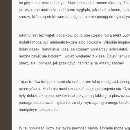
bo gdy masz pewne klasyki, łatwiej dokładać mocne akcenty. Ta
jak wybierać materiały pod kątem wyglądu, jak dbać o fason, i ja
rzeczy, które są efektowne na zdjęciu, ale nie pasują do trybu życ
Istotny jest też wątek dodatków, bo to one często robią efekt „wo
dodatki mogą być minimalistyczne albo odważne. Włoskie inspirac
dobry pasek, francuskie uczą, że czasem wystarczy jeden detal, a
można bawić się kolorem i wciąż wyglądać z klasą. Dzięki temu cz
obraz, ale i pomysł, jak przełożyć inspirację na własny zestaw.
Tajus to również przestrzeń dla osób, które lubią modę codzienną,
przemyślany. Moda nie musi oznaczać ciągłego strojenia się. Cza
były dobrze skrojone, sweter miał przyjemną fakturę, a płaszcz da
pomaga odczarować myślenie, że styl wymaga ogromnego budżetu.
umiejętnym połączeniom.
W tej opowieści liczy się także pewność siebie. Ubranie może ws