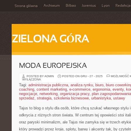
Archiwum
Bilbao
Juventus
Lyon
Redakcja
Strona główna
ZIELONA GÓRA
MODA EUROPEJSKA
POSTED BY ADMIN
POSTED ON GRU - 27 - 2025
MOŻLIWOŚĆ 
WYŁĄCZONA
Tagi:
administracja publiczna
,
analiza rynku
,
biuro
,
biuro coworkin
coaching
,
content marketing
,
e-commerce
,
ergonomia
,
eventy
,
ko
negocjacje
,
networking
,
organizacja pracy
,
plan zagospodarowani
sprzedaż
,
strategia
,
szkolenia biznesowe
,
urbanistyka
,
ustawy
Tajus to blog o stylu dla osób, które chcą szukać własnego stylu
odkrycia z różnych stron świata. W centrum tej opowieści stoi ital
oraz paryski minimalizm, ale Tajus nie zamyka się w trzech etykiet
który prowadzi przez kroje, sploty, barwy i akcenty tak, by czyte