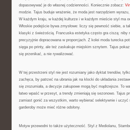
dopasowywać je do własnej codzienności. Koniecznie zobacz:
Vin
modzie. Tajus buduje wrażenie, że moda jest narzędziem wyrazu, a
W każdym kraju, w każdej kulturze i w każdym mieście styl ma 
Włoskie podejście bywa zmysłowe: liczy się pewność siebie, a ta
klasyki z świeżością. Francuska estetyka często gra ciszą: niby 
precyzyjnie dopracowana w proporcjach. Z kolei moda turecka pot
sięga po printy, ale też zaskakuje miejskim sznytem. Tajus pokaz
się przenikać, a nie rywalizować.
W tej przestrzeni styl nie jest rozumiany jako dyktat trendów, tylk
zachęca, by patrzeć na ubrania jak na klocki do układania zesta
się zrozumiała, a decyzje zakupowe mogą być mądrzejsze. To wa
łatwo wpaść w przesyt, a trendy zmieniają się sezonowo. Tajus p
zamiast gonić za wszystkim, warto wybierać selektywnie i uczyć s
garderoby może mieć różne odsłony.
Motyw przewodni to także użyteczność. Styl z Mediolanu, Stam