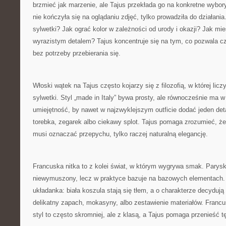
brzmieć jak marzenie, ale Tajus przekłada go na konkretne wybory.
nie kończyła się na oglądaniu zdjęć, tylko prowadziła do działania
sylwetki? Jak ograć kolor w zależności od urody i okazji? Jak mi
wyrazistym detalem? Tajus koncentruje się na tym, co pozwala cz
bez potrzeby przebierania się.
Włoski wątek na Tajus często kojarzy się z filozofią, w której lic
sylwetki. Styl „made in Italy” bywa prosty, ale równocześnie ma 
umiejętność, by nawet w najzwyklejszym outficie dodać jeden detal
torebka, zegarek albo ciekawy splot. Tajus pomaga zrozumieć, ż
musi oznaczać przepychu, tylko raczej naturalną elegancję.
Francuska nitka to z kolei świat, w którym wygrywa smak. Parysk
niewymuszony, lecz w praktyce bazuje na bazowych elementach. T
układanka: biała koszula stają się tłem, a o charakterze decyduj
delikatny zapach, mokasyny, albo zestawienie materiałów. Franc
styl to często skromniej, ale z klasą, a Tajus pomaga przenieść t