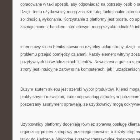
opracowana w taki sposób, aby odpowiadać na potrzeby osób o 
Dzięki temu użytkownicy mogą znaleźć tutaj funkcjonalne akcesori
solidnością wykonania. Korzystanie z platformy jest proste, co s
zaznajomione z handlem internetowym mogą szybko odnaleźć inte
internetowy sklep Feniks stawia na czytelny układ strony, dzięk
problemu przejść pomiędzy działami. Każdy element witryny zost
pozytywnych doświadczeniach klientów. Nowoczesna grafika spraw
strony jest intuicyjne zarówno na komputerach, jak i urządzeniac
Dużym atutem sklepu jest szeroki wybór produktów. Klienci mogą
praktycznych rozwiązań, które odpowiadają aktualnym potrzebom
poszerzany asortyment sprawiają, że użytkownicy mogą odkrywać
Użytkownicy platformy doceniają również sprawną obsługę klienta
organizacji proces zakupowy przebiega sprawnie, a każdy etap rea
łatwy do śledzenia. Wygodne systemy transakcyjne dodatkowo w