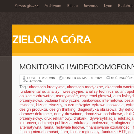
Archiwum
Bilbao
Juventus
Lyon
Redakcja
Strona główna
ZIELONA GÓRA
MONITORING I WIDEODOMOFON
POSTED BY ADMIN
POSTED ON MAJ - 8 - 2026
MOŻLIWOŚĆ K
WYŁĄCZONA
Tagi:
akcesoria kreatywne
,
akcesoria medyczne
,
akcesoria wnętr
fundamentalne
,
analizy inwestycyjne
,
analizy techniczne
,
antropo
aplikacje zdrowotne
,
asertywność
,
asystenci głosowi
,
auta hybry
przemysłowa
,
badania historyczne
,
bankowość internetowa
,
bezpi
rewident
,
biznes etyczny
,
burza mózgów
,
cyfrowe innowacje
,
cyfr
design produktu
,
design thinking
,
diagnostyka obrazowa
,
diy deko
domowe dekoracje
,
domy drewniane
,
doradztwo podatkowe
,
druk
przemysłowy
,
druk reklamowy
,
drukarki
,
dywersyfikacja
,
edukacja
kulturowa
,
edukacja publiczna
,
edukacja społeczna
,
ekologiczne 
alternatywna
,
fauna
,
festiwale ludowe
,
finansowanie działalności
,
flipping nieruchomości
,
flora
,
folklor regionalny
,
fundusze ETF
,
geo