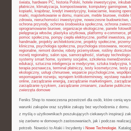
świata
,
hardware PC
,
historia Polski
,
hotele inwestycyjne
,
inkubat
płatnicze
,
klimatyzacja
,
kompostowanie
,
komputery gamingowe
,
kopiarki
,
krajobraz
,
kredyt inwestycyjny
,
kwiaciarnie
,
leasing oper
marki
,
majsterkowanie w domu
,
manicure
,
meble biurowe
,
mobile 
zdrowia
,
nieruchomości inwestycyjne
,
nowoczesne budownictwo
,
ochrona przyrody
,
ochrona środowiska społeczna
,
ochrona zwierz
oprogramowanie biurowe
,
organizacje ekologiczne
,
panele fotowol
pielęgnacja włosów
,
plastyka użytkowa
,
platformy e-commerce
,
p
pomoc społeczna
,
pompy ciepła elektryczne
,
portfel inwestora
,
pr
handmade
,
projekty architektoniczne
,
projekty społeczne
,
przemy
kliniczna
,
psychologia społeczna
,
psychologia stosowana
,
recenz
regionalne
,
remont domów
,
roboty przemysłowe
,
rośliny doniczko
rozwój regionalny
,
salon spa
,
samorządność
,
startupy technologi
systemy smart home
,
systemy socjalne
,
szkolenia menedżerskie
edukacji
,
sztuczna inteligencja w medycynie
,
sztuka tradycyjna
,
t
terapia poznawcza
,
terminal płatniczy
,
testy kosmetyczne
,
testy 
ekologiczny
,
usługi chmurowe
,
wsparcie psychologiczne
,
współpr
wspomaganie rozwoju
,
wynajem krótkoterminowy
,
wystawy nauko
online
,
zarządzanie energią
,
zarządzanie marketingiem
,
zarządzan
zarządzanie ryzykiem
,
zarządzanie zmianami
,
zaufanie publiczne
zwierzęta domowe
Feniks Shop to nowoczesna przestrzeń dla osób, które cenią wys
warunki zakupów oraz szybkie zakupy bez wychodzenia z domu. 
z myślą o użytkownikach poszukujących ciekawych inspiracji za
się zarówno w domowych zastosowaniach, jak i podczas realizac
potrzeb. Nowości to Ataki i Incydenty i
Nowe Technologie
. Katalo