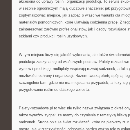
akcesoria do uprawy roślin i organizacji produkcji. To serwis skup
w sezonie ogrodniczym mają kluczowe znaczenie: jak przygotowa
zoptymalizować miejsce, jak zadbać o właściwe warunki dla młodyc
materiałów pomocniczych, które ułatwiają codzienną pracę. Z te
zainteresować zarówno profesjonalistów, jak i osoby rozwijające 
szklarni czy produkcji roślin użytkowych.
W tym miejscu liczy się jakość wykonania, ale także świadomoś
produkcja zaczyna się od właściwych podstaw. Palety rozsadow
wysiew i produkcję, multiplaty wspierają rozwój sadzonek, a folia
możliwości ochrony i organizacji. Razem tworzą ofertę spójną, log
szczególnie tam, gdzie nie ma miejsca na przypadek, a liczy się
przygotowanie roślin do dalszego wzrostu.
Palety-rozsadowe.pl to więc nie tylko nazwa związana z określo
także wyraźny sygnał, że mamy do czynienia z tematyką bliską pr
sadzonek. Strona opisuje świat rozwiązań, które na pierwszy rz
proste, ale w rzeczywistości odgrywają bardzo ważną rolę w osiąg