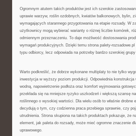
Ogromnym atutem takich produktów jest ich szerokie zastosowa
uprawie warzyw, roślin ozdobnych, kwiatów balkonowych, bylin, zi
wymagających starannego przygotowania na etapie rozsady. W za
użytkownicy mogą wybierać warianty o różnej liczbie komórek, ró
odmiennym przeznaczeniu. To daje możliwość dostosowania prod
wymagań produkcyjnych. Dzięki temu strona palety-rozsadowe.pl 
typu odbiorcy, lecz odpowiada na potrzeby bardzo szerokiej grup
Warto podkreślić, że dobrze wykonane multiplaty to nie tylko wygo
inwestycja w wyższy poziom produkcji. Odpowiednia konstrukcja
wodną, napowietrzenie podłoża oraz komfort wyjmowania gotowych
przekłada się na mniejsze ryzyko uszkodzeń i większą szansę na
roślinnego o wysokiej wartości. Dla wielu osób to właśnie drobn
decydują o tym, czy codzienna praca przebiega sprawnie, czy poj
utrudnienia. Strona skupiona na takich produktach pokazuje, że n
element, jak paleta do rozsady, może mieć ogromne znaczenie dl
uprawowego.