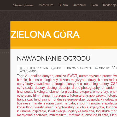
Archiwum
Bilbao
Juventus
Lyon
Redakcja
Strona główna
ZIELONA GÓRA
NAWADNIANIE OGRODU
POSTED BY ADMIN
POSTED ON MAR - 16 - 2026
MOŻLIWOŚĆ 
WYŁĄCZONA
Tagi:
AI
,
analiza danych
,
analiza SWOT
,
automatyzacja procesów
bitcoin
,
biznes ekologiczny
,
biznes międzynarodowy
,
biznes rodzi
certyfikaty zawodowe
,
chirurgia plastyczna
,
coaching kariery
,
CS
cyfryzacja
,
desery
,
doping
,
dotacje
,
drone photography
,
e-handel
,
finansowa
,
Ekologia
,
ekonomia globalna
,
eksport
,
emerytury
,
ener
ethereum
,
filmmaking
,
fit przepisy
,
fotografia krajobrazowa
,
fotogr
franczyza
,
fundraising
,
fundusze europejskie
,
gospodarka odpada
business
,
handel zagraniczny
,
herbata
,
import
,
innowacje społecz
konsulting
,
kreatywność
,
kryptowaluty
,
kuchnia azjatycka
,
kuchni
kulinarne inspiracje
,
kwalifikacje
,
logistyka lotnicza
,
logistyka mo
medycyna sportowa
,
minimalizm
,
motivacja
,
obsługa klienta
,
Och