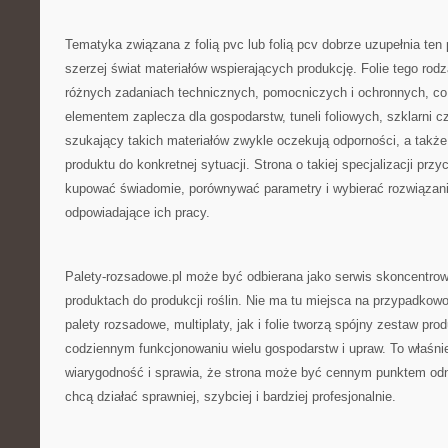
Tematyka związana z folią pvc lub folią pcv dobrze uzupełnia ten 
szerzej świat materiałów wspierających produkcję. Folie tego ro
różnych zadaniach technicznych, pomocniczych i ochronnych, co
elementem zaplecza dla gospodarstw, tuneli foliowych, szklarni 
szukający takich materiałów zwykle oczekują odporności, a takż
produktu do konkretnej sytuacji. Strona o takiej specjalizacji prz
kupować świadomie, porównywać parametry i wybierać rozwiązani
odpowiadające ich pracy.
Palety-rozsadowe.pl może być odbierana jako serwis skoncentro
produktach do produkcji roślin. Nie ma tu miejsca na przypadko
palety rozsadowe, multiplaty, jak i folie tworzą spójny zestaw pr
codziennym funkcjonowaniu wielu gospodarstw i upraw. To właśnie
wiarygodność i sprawia, że strona może być cennym punktem odni
chcą działać sprawniej, szybciej i bardziej profesjonalnie.