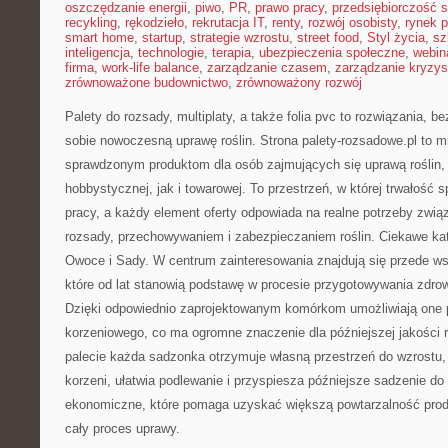
oszczędzanie energii
,
piwo
,
PR
,
prawo pracy
,
przedsiębiorczość 
recykling
,
rękodzieło
,
rekrutacja IT
,
renty
,
rozwój osobisty
,
rynek p
smart home
,
startup
,
strategie wzrostu
,
street food
,
Styl życia
,
sz
inteligencja
,
technologie
,
terapia
,
ubezpieczenia społeczne
,
webin
firma
,
work-life balance
,
zarządzanie czasem
,
zarządzanie kryzy
zrównoważone budownictwo
,
zrównoważony rozwój
Palety do rozsady, multiplaty, a także folia pvc to rozwiązania, b
sobie nowoczesną uprawę roślin. Strona palety-rozsadowe.pl to 
sprawdzonym produktom dla osób zajmujących się uprawą roślin,
hobbystycznej, jak i towarowej. To przestrzeń, w której trwałość 
pracy, a każdy element oferty odpowiada na realne potrzeby zwi
rozsady, przechowywaniem i zabezpieczaniem roślin. Ciekawe ka
Owoce i Sady. W centrum zainteresowania znajdują się przede w
które od lat stanowią podstawę w procesie przygotowywania zdro
Dzięki odpowiednio zaprojektowanym komórkom umożliwiają one 
korzeniowego, co ma ogromne znaczenie dla późniejszej jakości r
palecie każda sadzonka otrzymuje własną przestrzeń do wzrostu, 
korzeni, ułatwia podlewanie i przyspiesza późniejsze sadzenie do
ekonomiczne, które pomaga uzyskać większą powtarzalność produk
cały proces uprawy.