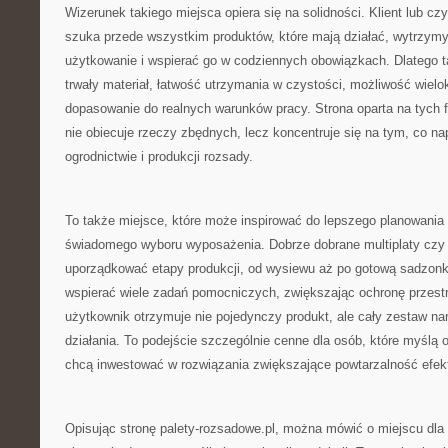
Wizerunek takiego miejsca opiera się na solidności. Klient lub czyt
szuka przede wszystkim produktów, które mają działać, wytrzym
użytkowanie i wspierać go w codziennych obowiązkach. Dlatego t
trwały materiał, łatwość utrzymania w czystości, możliwość wiel
dopasowanie do realnych warunków pracy. Strona oparta na tych fi
nie obiecuje rzeczy zbędnych, lecz koncentruje się na tym, co n
ogrodnictwie i produkcji rozsady.
To także miejsce, które może inspirować do lepszego planowania 
świadomego wyboru wyposażenia. Dobrze dobrane multiplaty czy 
uporządkować etapy produkcji, od wysiewu aż po gotową sadzonkę
wspierać wiele zadań pomocniczych, zwiększając ochronę przestr
użytkownik otrzymuje nie pojedynczy produkt, ale cały zestaw na
działania. To podejście szczególnie cenne dla osób, które myślą o
chcą inwestować w rozwiązania zwiększające powtarzalność efek
Opisując stronę palety-rozsadowe.pl, można mówić o miejscu dla