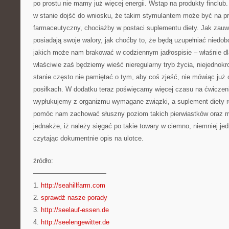
po prostu nie mamy już więcej energii. Wstąp na produkty finclu
w stanie dojść do wniosku, że takim stymulantem może być na pr
farmaceutyczny, chociażby w postaci suplementu diety. Jak zauw
posiadają swoje walory, jak choćby to, że będą uzupełniać niedob
jakich może nam brakować w codziennym jadłospisie – właśnie dla
właściwie zaś będziemy wieść nieregularny tryb życia, niejednokr
stanie często nie pamiętać o tym, aby coś zjeść, nie mówiąc już
posiłkach. W dodatku teraz poświęcamy więcej czasu na ćwiczen
wypłukujemy z organizmu wymagane związki, a suplement diety 
pomóc nam zachować słuszny poziom takich pierwiastków oraz mi
jednakże, iż należy sięgać po takie towary w ciemno, niemniej je
czytając dokumentnie opis na ulotce.
źródło:
———————————
1.
http://seahillfarm.com
2.
sprawdź nasze porady
3.
http://seelauf-essen.de
4.
http://seelengewitter.de