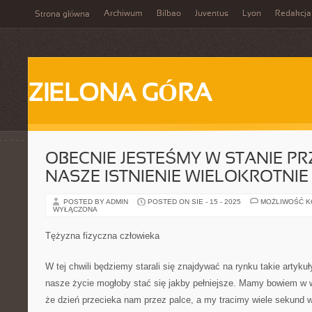
Archiwum
Bilbao
Juventus
Lyon
Redakcja
Strona główna
ZIELONA GÓRA
OBECNIE JESTEŚMY W STANIE PR
NASZE ISTNIENIE WIELOKROTNIE
POSTED BY ADMIN
POSTED ON SIE - 15 - 2025
MOŻLIWOŚĆ 
WYŁĄCZONA
Tężyzna fizyczna człowieka
W tej chwili będziemy starali się znajdywać na rynku takie artykuł
nasze życie mogłoby stać się jakby pełniejsze. Mamy bowiem w 
że dzień przecieka nam przez palce, a my tracimy wiele sekund 