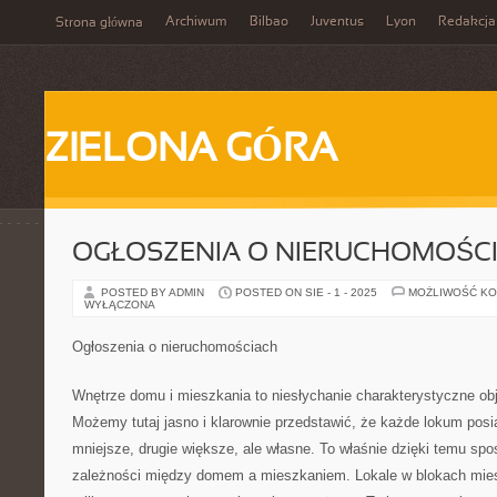
Archiwum
Bilbao
Juventus
Lyon
Redakcja
Strona główna
ZIELONA GÓRA
OGŁOSZENIA O NIERUCHOMOŚC
POSTED BY ADMIN
POSTED ON SIE - 1 - 2025
MOŻLIWOŚĆ K
WYŁĄCZONA
Ogłoszenia o nieruchomościach
Wnętrze domu i mieszkania to niesłychanie charakterystyczne obj
Możemy tutaj jasno i klarownie przedstawić, że każde lokum pos
mniejsze, drugie większe, ale własne. To właśnie dzięki temu sp
zależności między domem a mieszkaniem. Lokale w blokach mies