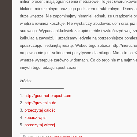
milion procent mają ograniczenia metrażowe. To jest uwarunkowan
blokiem mieszkalnym oraz jego podziałem strukturalnym. Domy 
duże wnętrze. Nie zapominajmy niemniej jednak, że urządzenie o
wnętrza również kosztuje. Nie wystarczy zbudować dom oraz już 
surowego. Wypada jakkolwiek zakupić meble i wykończyć wnętrze.
kalkulacja zawodzi, i urządzamy jedynie najpotrzebniejsze pomie
opuszczając nietkniętą resztę. Wobec tego zobacz http://nieruch
na pewno nie jest solidne ani pozytywne dla nikogo. Mimo to na
wnętrze występuje zarówno w domach. Co do tego nie ma najmnie
innych tego rodzaju spostrzeżeń.
źródło:
———————————
1.
http://gourmet-project.com
2.
http://gravitalis.de
3.
przeczytaj całość
4.
zobacz wpis
5.
przeczytaj więcej
CATEGORIES:
STUDENTWPODROZY