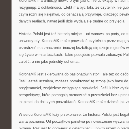
KoronaMK ma ambicję mówić o tym jasno, nie uciekając w nadmiar
rezygnując z dokładności. Efekt ma być taki, że czytelnik nie gu
czym różni się księstwo, co oznaczają przywileje, dlaczego pewn
danych realiach, nawet jeśli dziś wydają się trudne do przyjęcia.
Historia Polski jest też historią miejsc – od warowni po porty, od
uniwersytety. KoronaMK może prowadzić czytelnika przez mapę 
przestrzeń ma znaczenie: inaczej kształtują się dzieje regionów w
się życie w miasteczkach. Takie podejście pozwala zobaczyć Pol
całość, a nie jako jednolity schemat.
KoronaMK jest skierowana do pasjonatów historii, ale też do osób
Jeśli jesteś uczniem, możesz potraktować tę stronę jako bazę do 
przyjemności, znajdziesz wciągające opowieści. Jeśli lubisz dys
perspektywę, które pomagają rozmawiać o przeszłości bez uprasz
inspiracji do dalszych poszukiwań, KoronaMK może działać jak za
W sercu KoronaMK leży przekonanie, że historia Polski jest bogat
warta poznania. Od początków państwa po nowoczesne wyzwania 
pytania. Raz jest to opowieść o determinacji, innym razem o błę