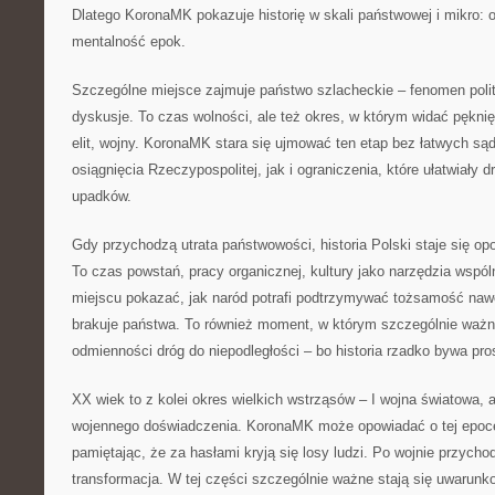
Dlatego KoronaMK pokazuje historię w skali państwowej i mikro: o
mentalność epok.
Szczególne miejsce zajmuje państwo szlacheckie – fenomen polit
dyskusje. To czas wolności, ale też okres, w którym widać pęknię
elit, wojny. KoronaMK stara się ujmować ten etap bez łatwych s
osiągnięcia Rzeczypospolitej, jak i ograniczenia, które ułatwiały 
upadków.
Gdy przychodzą utrata państwowości, historia Polski staje się opow
To czas powstań, pracy organicznej, kultury jako narzędzia wsp
miejscu pokazać, jak naród potrafi podtrzymywać tożsamość naw
brakuje państwa. To również moment, w którym szczególnie ważn
odmienności dróg do niepodległości – bo historia rzadko bywa pro
XX wiek to z kolei okres wielkich wstrząsów – I wojna światowa, 
wojennego doświadczenia. KoronaMK może opowiadać o tej epoce
pamiętając, że za hasłami kryją się losy ludzi. Po wojnie przycho
transformacja. W tej części szczególnie ważne stają się uwarunk