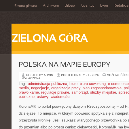
Archiwum
Bilbao
Juventus
Lyon
Redakcja
Strona główna
ZIELONA GÓRA
POLSKA NA MAPIE EUROPY
POSTED BY ADMIN
POSTED ON STY - 1 - 2026
MOŻLIWOŚĆ K
WYŁĄCZONA
Tagi:
administracja publiczna
,
biuro
,
biuro coworking
,
e-commerce
media
,
negocjacje
,
organizacja pracy
,
plan zagospodarowania
,
pol
prawo karne
,
regulacje prawne
,
samorząd
,
służby miejskie
,
sprze
publiczne
,
ustawy
,
wiadomości
KoronaMK to portal poświęcony dziejom Rzeczypospolitej – od P
dzisiejsze. To miejsce, w którym opowieść spotyka się z interpreta
przejrzystą kronikę. Jeśli szukasz wiarygodnego przewodnika po 
tło przemian albo po prostu cenisz ciekawostki, KoronaMK ma by