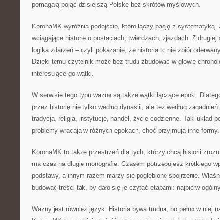
pomagają pojąć dzisiejszą Polskę bez skrótów myślowych.
KoronaMK wyróżnia podejście, które łączy pasję z systematyką. Z 
wciągające historie o postaciach, twierdzach, zjazdach. Z drugiej s
logika zdarzeń – czyli pokazanie, że historia to nie zbiór oderwan
Dzięki temu czytelnik może bez trudu zbudować w głowie chronolo
interesujące go wątki.
W serwisie tego typu ważne są także wątki łączące epoki. Dlat
przez historię nie tylko według dynastii, ale też według zagadnień:
tradycja, religia, instytucje, handel, życie codzienne. Taki układ
problemy wracają w różnych epokach, choć przyjmują inne formy.
KoronaMK to także przestrzeń dla tych, którzy chcą historii zrozu
ma czas na długie monografie. Czasem potrzebujesz krótkiego wp
podstawy, a innym razem marzy się pogłębione spojrzenie. Właś
budować treści tak, by dało się je czytać etapami: najpierw ogóln
Ważny jest również język. Historia bywa trudna, bo pełno w niej n