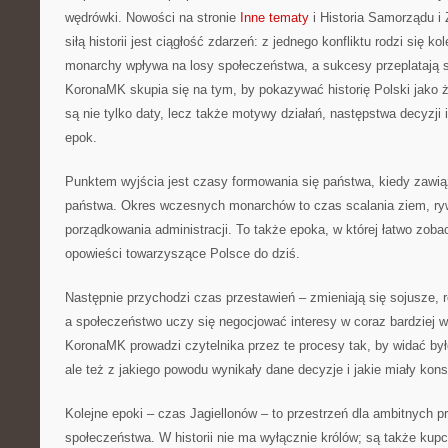
wędrówki. Nowości na stronie
Inne tematy
i Historia Samorządu i
siłą historii jest ciągłość zdarzeń: z jednego konfliktu rodzi się ko
monarchy wpływa na losy społeczeństwa, a sukcesy przeplatają si
KoronaMK skupia się na tym, by pokazywać historię Polski jako 
są nie tylko daty, lecz także motywy działań, następstwa decyzji
epok.
Punktem wyjścia jest czasy formowania się państwa, kiedy zawiąz
państwa. Okres wczesnych monarchów to czas scalania ziem, ryw
porządkowania administracji. To także epoka, w której łatwo zobac
opowieści towarzyszące Polsce do dziś.
Następnie przychodzi czas przestawień – zmieniają się sojusze, 
a społeczeństwo uczy się negocjować interesy w coraz bardziej 
KoronaMK prowadzi czytelnika przez te procesy tak, by widać było
ale też z jakiego powodu wynikały dane decyzje i jakie miały kon
Kolejne epoki – czas Jagiellonów – to przestrzeń dla ambitnych pro
społeczeństwa. W historii nie ma wyłącznie królów; są także kupc