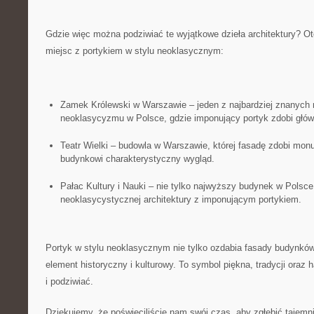
Gdzie więc można podziwiać te wyjątkowe⁢ dzieła architektury? 
miejsc z portykiem w stylu neoklasycznym:
Zamek ⁢Królewski ⁢w Warszawie – jeden z najbardziej znanych
neoklasycyzmu w Polsce, gdzie imponujący portyk zdobi głów
Teatr Wielki – budowla w Warszawie, której fasadę zdobi monu
budynkowi charakterystyczny wygląd.
Pałac⁤ Kultury i Nauki – nie tylko najwyższy budynek w⁣ Polsce
neoklasycystycznej architektury z imponującym portykiem.
Portyk w stylu neoklasycznym nie tylko ozdabia fasady budynków
element historyczny i kulturowy. To⁢ symbol piękna, tradycji oraz 
i podziwiać.
Dziękujemy, że poświęciliście nam swój czas, aby zgłębić tajemn