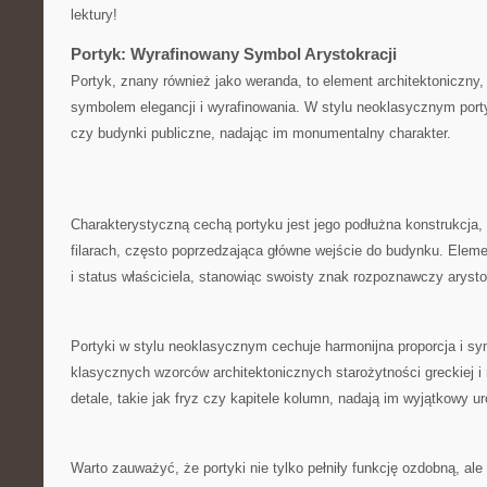
lektury!
Portyk: Wyrafinowany Symbol Arystokracji
Portyk, ​znany również jako weranda, to element architektoniczny, 
symbolem⁤ elegancji i wyrafinowania. W ⁢stylu‍ neoklasycznym port
czy budynki publiczne, nadając im monumentalny charakter.
Charakterystyczną cechą portyku jest jego podłużna konstrukcja,
filarach, ⁢często poprzedzająca główne wejście do budynku. Element
i status właściciela, stanowiąc swoisty znak⁢ rozpoznawczy arysto
Portyki w stylu neoklasycznym cechuje harmonijna proporcja i sy
klasycznych wzorców architektonicznych starożytności greckiej i 
detale, takie jak fryz czy kapitele kolumn, nadają im wyjątkowy ur
Warto zauważyć, ‍że portyki nie tylko pełniły funkcję ozdobną, ale