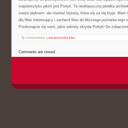
majstersztyku jakim jest Portyk. Ta neoklasyczna perełka archite
⁢swoim pięknem, ale‍ również historią, która się za nią kryje. Mam 
dla Was interesujący i zachęcił Was do bliższego poznania tego 
Przekonajcie się sami, ​jakie sekrety skrywa Portyk! Do zobaczen
CATEGORIES:
LATAJACACHOLERA
Comments are closed.