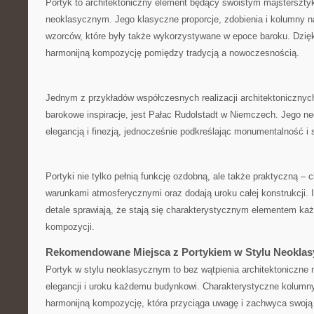
Portyk to architektoniczny element będący swoistym majsterszty
neoklasycznym. Jego klasyczne proporcje, zdobienia i kolumny n
wzorców, które były także wykorzystywane w epoce baroku. Dzięk
harmonijną​ kompozycję pomiędzy tradycją a nowoczesnością.
Jednym z przykładów współczesnych realizacji architektonicznych
barokowe ‍inspiracje, jest Pałac Rudolstadt w ‍Niemczech. Jego‌ 
elegancją i finezją, jednocześnie podkreślając⁢ monumentalność i 
Portyki nie tylko pełnią funkcję ozdobną,⁣ ale także praktyczną –⁢ 
warunkami atmosferycznymi oraz dodają uroku całej konstrukcji. 
detale ⁢sprawiają, że stają się charakterystycznym elementem każ
kompozycji.
Rekomendowane Miejsca z Portykiem w Stylu Neokla
Portyk w stylu neoklasycznym to bez wątpienia architektoniczne ‍
‍elegancji i ​uroku każdemu budynkowi. Charakterystyczne kolumny,
harmonijną‌ kompozycję, która przyciąga uwagę i zachwyca swoją