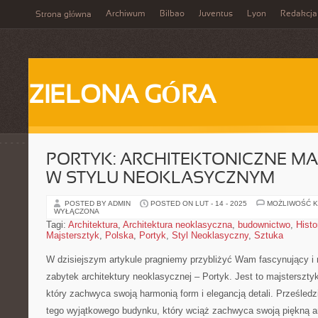
Archiwum
Bilbao
Juventus
Lyon
Redakcja
Strona główna
ZIELONA GÓRA
PORTYK: ARCHITEKTONICZNE MA
W STYLU NEOKLASYCZNYM
POSTED BY ADMIN
POSTED ON LUT - 14 - 2025
MOŻLIWOŚĆ 
WYŁĄCZONA
Tagi:
Architektura
,
Architektura neoklasyczna
,
budownictwo
,
Histo
Majstersztyk
,
Polska
,
Portyk
,
Styl Neoklasyczny
,
Sztuka
W dzisiejszym artykule pragniemy przybliżyć Wam fascynujący i
zabytek architektury neoklasycznej – Portyk. Jest to majsterszt
który‍ zachwyca swoją harmonią form i elegancją detali. Prześledz
tego wyjątkowego budynku, który wciąż zachwyca swoją piękną a