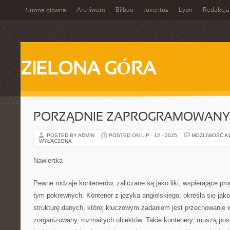
Archiwum
Bilbao
Juventus
Lyon
Redakcja
Strona główna
ZIELONA GÓRA
PORZĄDNIE ZAPROGRAMOWANY
POSTED BY ADMIN
POSTED ON LIP - 12 - 2025
MOŻLIWOŚĆ 
WYŁĄCZONA
Nawiertka
Pewne rodzaje kontenerów, zaliczane są jako liki, wspierające p
tym pokrewnych. Kontener z języka angielskiego, określa się ja
strukturę danych, której kluczowym zadaniem jest przechowanie 
zorganizowany, rozmaitych obiektów. Takie kontenery, muszą pos