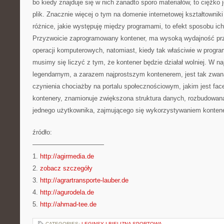
bo kiedy znajduje się w nich zanadto sporo materiałów, to ciężk
plik. Znacznie więcej o tym na domenie internetowej kształtownik
różnice, jakie występuję między programami, to efekt sposobu ic
Przyzwoicie zaprogramowany kontener, ma wysoką wydajność pr
operacji komputerowych, natomiast, kiedy tak właściwie w progra
musimy się liczyć z tym, że kontener będzie działał wolniej. W 
legendarnym, a zarazem najprostszym kontenerem, jest tak zwana
czynienia chociażby na portalu społecznościowym, jakim jest fac
kontenery, znamionuje zwiększona struktura danych, rozbudowan
jednego użytkownika, zajmującego się wykorzystywaniem konte
źródło:
———————————
1.
http://agirmedia.de
2.
zobacz szczegóły
3.
http://agrartransporte-lauber.de
4.
http://agurodela.de
5.
http://ahmad-tee.de
CATEGORIES:
LEGINSY I BIELIZNA SPORTOWA