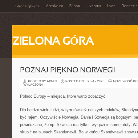
Archiwum
Bilbao
Juventus
Lyon
Redakcja
Strona główna
ZIELONA GÓRA
POZNAJ PIĘKNO NORWEGII
POSTED BY ADMIN
POSTED ON LIP - 4 - 2025
MOŻLIWOŚĆ K
WYŁĄCZONA
Północ Europy – miejsca, które warto zobaczyć
Dla bardzo wielu ludzi, w tym również naszych rodaków, Skandyna
być rajem. Oczywiście Norwegia, Dania i Szwecja są bogatymi pań
powiedziane, że np. Szwecja ma tylko i wyłącznie same atuty. Wart
skupić na plusach Skandynawii. Bo w końcu Skandynawii znowu ni