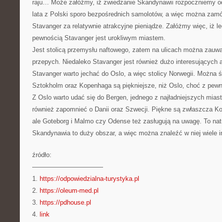
raju… Może załóżmy, iż zwiedzanie Skandynawii rozpoczniemy od
lata z Polski sporo bezpośrednich samolotów, a więc można zamów
Stavanger za relatywnie atrakcyjne pieniądze. Załóżmy więc, iż l
pewnością Stavanger jest urokliwym miastem.
Jest stolicą przemysłu naftowego, zatem na ulicach można zauw
przepych. Niedaleko Stavanger jest również dużo interesujących a
Stavanger warto jechać do Oslo, a więc stolicy Norwegii. Można 
Sztokholm oraz Kopenhaga są piękniejsze, niż Oslo, choć z pewno
Z Oslo warto udać się do Bergen, jednego z najładniejszych mias
również zapomnieć o Danii oraz Szwecji. Piękne są zwłaszcza K
ale Goteborg i Malmo czy Odense też zasługują na uwagę. To natur
Skandynawia to duży obszar, a więc można znaleźć w niej wiele i
źródło:
———————————
1.
https://odpowiedzialna-turystyka.pl
2.
https://oleum-med.pl
3.
https://pdhouse.pl
4.
link