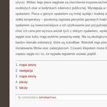
użyciu. Wobec tego piece węglowe są niezmiernie rozpowszechni
osobistych oraz w budynkach zdatności publicznej. Występują w 
spalaniem. Piece z górnym spalaniem są mniej wydaje i trudniej 
stałej temperatury – przetestuj naprawa piecyków gazowych krak
spalaniem są nowocześniejsze a ich użytkowanie jest przyjaźniej
choć ich cena jest wyższa aniżeli tych z dolnym spalaniem, wyda
węgiel oraz koks mają wybitnie poważną wadę. Nie są ekologiczn
bardzo niemało substancji, które są szkodliwe. Wskutek tego pie
instalowania filtrów oraz zabezpieczeń. Czasem kłopotem może 
zapasu węgla no i to, że wypada regularnie usuwać popiół.
1.
mapa strony
2.
nawigacja
3.
mapa strony
4.
teksty
5.
teksty
CATEGORIES:
INFORMATYKA