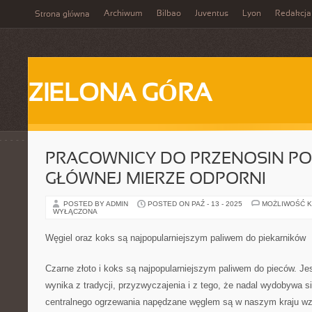
Archiwum
Bilbao
Juventus
Lyon
Redakcja
Strona główna
ZIELONA GÓRA
PRACOWNICY DO PRZENOSIN PO
GŁÓWNEJ MIERZE ODPORNI
POSTED BY ADMIN
POSTED ON PAŹ - 13 - 2025
MOŻLIWOŚĆ 
WYŁĄCZONA
Węgiel oraz koks są najpopularniejszym paliwem do piekarników
Czarne złoto i koks są najpopularniejszym paliwem do pieców. Jes
wynika z tradycji, przyzwyczajenia i z tego, że nadal wydobywa s
centralnego ogrzewania napędzane węglem są w naszym kraju w