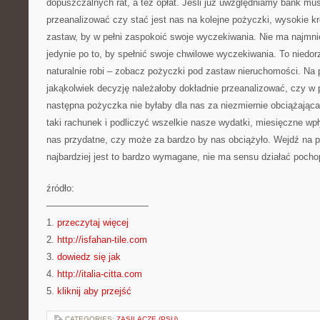
dopuszczalnych rat, a też opłat. Jeśli już uwzględniamy bank m
przeanalizować czy stać jest nas na kolejne pożyczki, wysokie k
zastaw, by w pełni zaspokoić swoje wyczekiwania. Nie ma najmni
jedynie po to, by spełnić swoje chwilowe wyczekiwania. To niedo
naturalnie robi – zobacz pożyczki pod zastaw nieruchomości. N
jakąkolwiek decyzję należałoby dokładnie przeanalizować, czy
następna pożyczka nie byłaby dla nas za niezmiernie obciążająca
taki rachunek i podliczyć wszelkie nasze wydatki, miesięczne wpły
nas przydatne, czy może za bardzo by nas obciążyło. Wejdź na 
najbardziej jest to bardzo wymagane, nie ma sensu działać pocho
źródło:
———————————
1.
przeczytaj więcej
2.
http://isfahan-tile.com
3.
dowiedz się jak
4.
http://italia-citta.com
5.
kliknij aby przejść
CATEGORIES:
ZASILACZE (PSU)