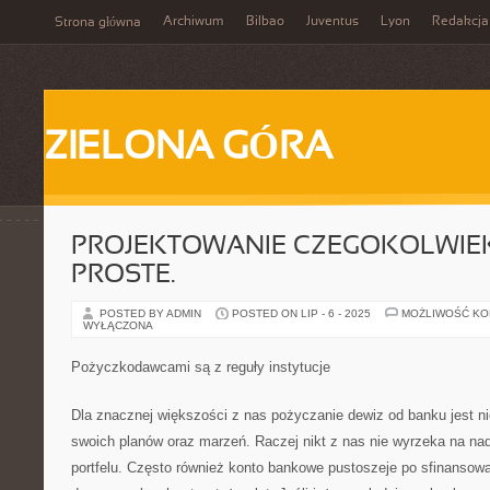
Archiwum
Bilbao
Juventus
Lyon
Redakcja
Strona główna
ZIELONA GÓRA
PROJEKTOWANIE CZEGOKOLWIEK 
PROSTE.
POSTED BY ADMIN
POSTED ON LIP - 6 - 2025
MOŻLIWOŚĆ K
WYŁĄCZONA
Pożyczkodawcami są z reguły instytucje
Dla znacznej większości z nas pożyczanie dewiz od banku jest ni
swoich planów oraz marzeń. Raczej nikt z nas nie wyrzeka na na
portfelu. Często również konto bankowe pustoszeje po sfinansow