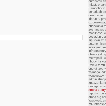
autonomiczne
miast, organ
Samochody b
dekadach zm
oraz zaniec
kierunku prz
człowiekowi,
budowania ta
zostaną prz
mobilności w
posiadanie a
się również 
autonomiczn
inteligentny
infrastruktu
otworzy dro
metropolii, 
i budynki ko
Dzięki temu 
energii zopt
wymaga jedna
współpracy 
administrac
znaczenia na
dostęp do rz
strona z art
raporty i pe
staną się ba
Wprowadzeni
mikrotranspo