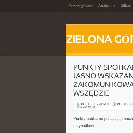
Archiwum
Bilbao
Strona główna
ZIELONA GÓ
PUNKTY SPOTKAŃ
JASNO WSKAZAN
ZAKOMUNIKOWAĆ
WSZĘDZIE
POSTED BY ADMIN
POSTED ON 
WYŁĄCZONA
Punkty publiczne posiadają znacz
przypadków