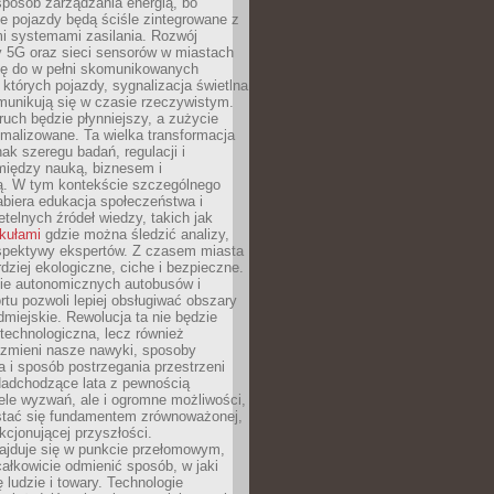
sposób zarządzania energią, bo
e pojazdy będą ściśle zintegrowane z
mi systemami zasilania. Rozwój
ry 5G oraz sieci sensorów w miastach
gę do w pełni skomunikowanych
w których pojazdy, sygnalizacja świetlna
munikują się w czasie rzeczywistym.
ruch będzie płynniejszy, a zużycie
ymalizowane. Ta wielka transformacja
k szeregu badań, regulacji i
między nauką, biznesem i
ją. W tym kontekście szczególnego
biera edukacja społeczeństwa i
etelnych źródeł wiedzy, takich jak
ykułami
gdzie można śledzić analizy,
rspektywy ekspertów. Z czasem miasta
rdziej ekologiczne, ciche i bezpieczne.
e autonomicznych autobusów i
rtu pozwoli lepiej obsługiwać obszary
odmiejskie. Rewolucja ta nie będzie
 technologiczna, lecz również
 zmieni nasze nawyki, sposoby
 i sposób postrzegania przestrzeni
Nadchodzące lata z pewnością
ele wyzwań, ale i ogromne możliwości,
stać się fundamentem zrównoważonej,
kcjonującej przyszłości.
najduje się w punkcie przełomowym,
ałkowicie odmienić sposób, w jaki
ę ludzie i towary. Technologie