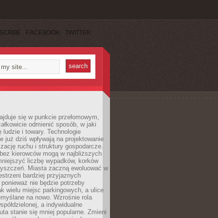
SCRIBE
FACEBOOK
TWITTER
najduje się w punkcie przełomowym,
ałkowicie odmienić sposób, w jaki
ę ludzie i towary. Technologie
 już dziś wpływają na projektowanie
izację ruchu i struktury gospodarcze.
ez kierowców mogą w najbliższych
niejszyć liczbę wypadków, korków
zyszczeń. Miasta zaczną ewoluować w
estrzeni bardziej przyjaznych
 ponieważ nie będzie potrzeby
k wielu miejsc parkingowych, a ulice
emyślane na nowo. Wzrośnie rola
spółdzielonej, a indywidualne
uta stanie się mniej popularne. Zmieni