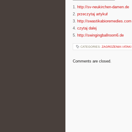
1.
http://sv-neukirchen-damen.de
2.
przeczytaj artykuł
3.
http://swastikabioremedies.com
4.
czytaj dalej
5.
http://swingingballroom6.de
CATEGORIES:
ZAGROŻENIA I ATAKI
Comments are closed.