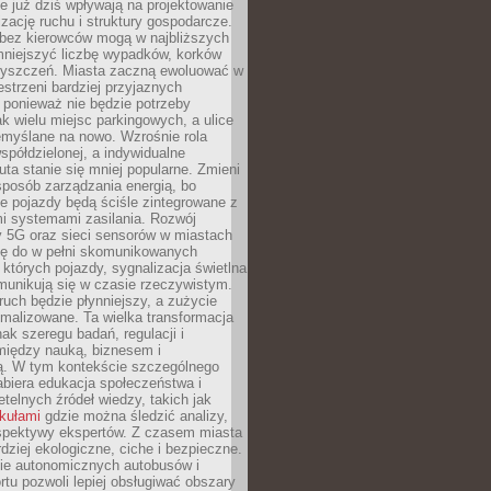
 już dziś wpływają na projektowanie
izację ruchu i struktury gospodarcze.
ez kierowców mogą w najbliższych
niejszyć liczbę wypadków, korków
zyszczeń. Miasta zaczną ewoluować w
estrzeni bardziej przyjaznych
 ponieważ nie będzie potrzeby
k wielu miejsc parkingowych, a ulice
emyślane na nowo. Wzrośnie rola
spółdzielonej, a indywidualne
uta stanie się mniej popularne. Zmieni
sposób zarządzania energią, bo
e pojazdy będą ściśle zintegrowane z
mi systemami zasilania. Rozwój
ry 5G oraz sieci sensorów w miastach
gę do w pełni skomunikowanych
w których pojazdy, sygnalizacja świetlna
munikują się w czasie rzeczywistym.
ruch będzie płynniejszy, a zużycie
ymalizowane. Ta wielka transformacja
k szeregu badań, regulacji i
między nauką, biznesem i
ją. W tym kontekście szczególnego
biera edukacja społeczeństwa i
etelnych źródeł wiedzy, takich jak
ykułami
gdzie można śledzić analizy,
rspektywy ekspertów. Z czasem miasta
rdziej ekologiczne, ciche i bezpieczne.
e autonomicznych autobusów i
rtu pozwoli lepiej obsługiwać obszary