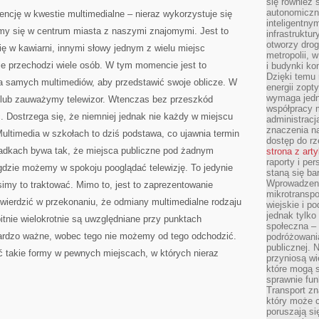
ZAKOMUNIKOWAĆ,
się również 
ŻE
autonomiczn
encję w kwestie multimedialne – nieraz wykorzystuje się
SPOTKAMY
inteligentny
JE
amy się w centrum miasta z naszymi znajomymi. Jest to
WSZĘDZIE
infrastruktu
otworzy dro
ię w kawiarni, innymi słowy jednym z wielu miejsc
metropolii, 
ie przechodzi wiele osób. W tym momencie jest to
i budynki ko
Dzięki temu 
la samych multimediów, aby przedstawić swoje oblicze. W
energii zopt
wymaga jedna
 lub zauważymy telewizor. Wtenczas bez przeszkód
współpracy 
 Dostrzega się, że niemniej jednak nie każdy w miejscu
administrac
znaczenia na
Multimedia w szkołach to dziś podstawa, co ujawnia termin
dostęp do rz
ypadkach bywa tak, że miejsca publiczne pod żadnym
strona z art
raporty i pe
gdzie możemy w spokoju pooglądać telewizję. To jedynie
staną się ba
Wprowadzeni
imy to traktować. Mimo to, jest to zaprezentowanie
mikrotranspo
wierdzić w przekonaniu, że odmiany multimedialne rodzaju
wiejskie i p
jednak tylko
itnie wielokrotnie są uwzględniane przy punktach
społeczna –
 bardzo ważne, wobec tego nie możemy od tego odchodzić.
podróżowania
publicznej. 
 takie formy w pewnych miejscach, w których nieraz
przyniosą wi
które mogą 
sprawnie fun
Transport z
który może c
poruszają si