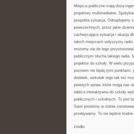
Miejsca publiczne mają dużą inger
projektory multimedialne. Spotyk
pospolita sytuacja. Odnajdujemy s
powszechnych, przez jakie dzienn
zachwycająca sytuacja i okazja d
takich miejscach usłyszymy radio
możemy się do tego przystosować.
publicznym słucha takiego radia. 
projektor do szkoły. W wielu prz
pozorem nie będą tymi punktami, 
dodatek, wskutek tego tak też mus
pewnych spraw, które mogą nas ut
tablica interaktywna do szkoły wyb
publicznych i szkolnych. To jest
Sami jesteśmy w stanie zanotować
przebywamy. To nie będzie trudne.
źródło:
———————————