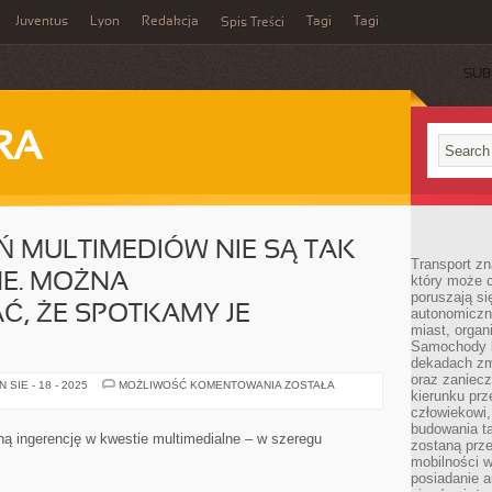
Juventus
Lyon
Redakcja
Tagi
Tagi
Spis Treści
SUB
RA
 MULTIMEDIÓW NIE SĄ TAK
Transport z
E. MOŻNA
który może c
poruszają si
, ŻE SPOTKAMY JE
autonomiczne
miast, organ
Samochody b
dekadach zm
oraz zaniec
PUNKTY
SIE - 18 - 2025
MOŻLIWOŚĆ KOMENTOWANIA
ZOSTAŁA
kierunku prz
SPOTKAŃ
MULTIMEDIÓW
człowiekowi,
NIE
budowania ta
SĄ
ną ingerencję w kwestie multimedialne – w szeregu
zostaną prz
TAK
JASNO
mobilności w
WSKAZANE.
posiadanie a
MOŻNA