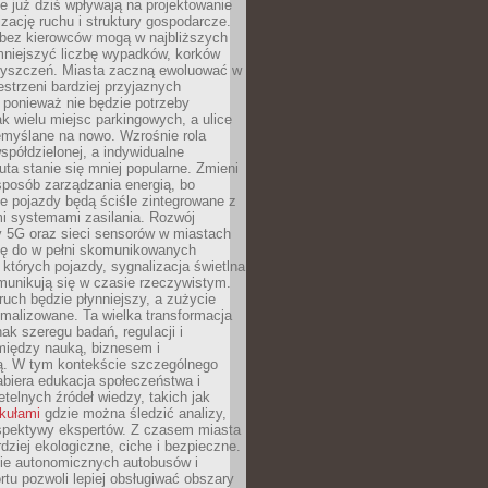
 już dziś wpływają na projektowanie
izację ruchu i struktury gospodarcze.
ez kierowców mogą w najbliższych
niejszyć liczbę wypadków, korków
zyszczeń. Miasta zaczną ewoluować w
estrzeni bardziej przyjaznych
 ponieważ nie będzie potrzeby
k wielu miejsc parkingowych, a ulice
emyślane na nowo. Wzrośnie rola
spółdzielonej, a indywidualne
uta stanie się mniej popularne. Zmieni
sposób zarządzania energią, bo
e pojazdy będą ściśle zintegrowane z
mi systemami zasilania. Rozwój
ry 5G oraz sieci sensorów w miastach
gę do w pełni skomunikowanych
w których pojazdy, sygnalizacja świetlna
munikują się w czasie rzeczywistym.
ruch będzie płynniejszy, a zużycie
ymalizowane. Ta wielka transformacja
k szeregu badań, regulacji i
między nauką, biznesem i
ją. W tym kontekście szczególnego
biera edukacja społeczeństwa i
etelnych źródeł wiedzy, takich jak
ykułami
gdzie można śledzić analizy,
rspektywy ekspertów. Z czasem miasta
rdziej ekologiczne, ciche i bezpieczne.
e autonomicznych autobusów i
rtu pozwoli lepiej obsługiwać obszary