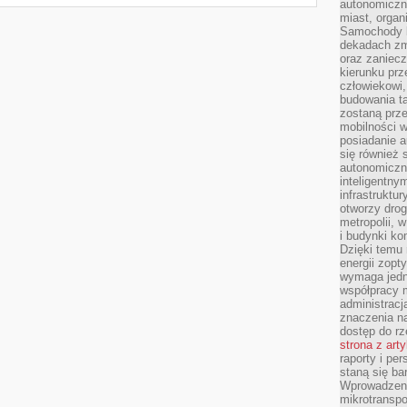
autonomiczne
miast, organ
Samochody b
dekadach zm
oraz zaniec
kierunku prz
człowiekowi,
budowania ta
zostaną prz
mobilności w
posiadanie a
się również 
autonomiczn
inteligentny
infrastruktu
otworzy dro
metropolii, 
i budynki ko
Dzięki temu 
energii zopt
wymaga jedna
współpracy 
administrac
znaczenia na
dostęp do rz
strona z art
raporty i pe
staną się ba
Wprowadzeni
mikrotranspo