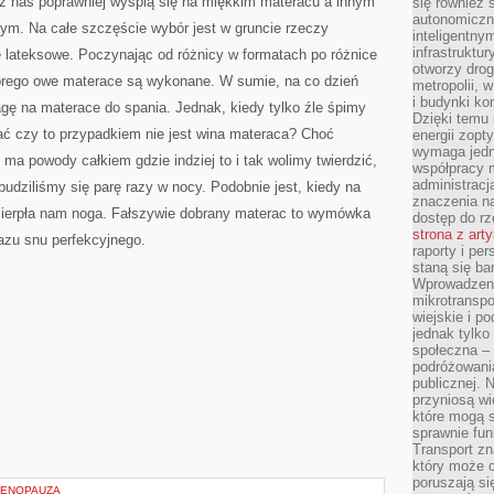
 z nas poprawniej wyśpią się na miękkim materacu a innym
się również 
autonomiczn
ym. Na całe szczęście wybór jest w gruncie rzeczy
inteligentny
infrastruktu
e lateksowe. Poczynając od różnicy w formatach po różnice
otworzy dro
tórego owe materace są wykonane. W sumie, na co dzień
metropolii, 
i budynki ko
ę na materace do spania. Jednak, kiedy tylko źle śpimy
Dzięki temu 
ć czy to przypadkiem nie jest wina materaca? Choć
energii zopt
wymaga jedna
ma powody całkiem gdzie indziej to i tak wolimy twierdzić,
współpracy 
administrac
budziliśmy się parę razy w nocy. Podobnie jest, kiedy na
znaczenia na
ścierpła nam noga. Fałszywie dobrany materac to wymówka
dostęp do rz
strona z art
azu snu perfekcyjnego.
raporty i pe
staną się ba
Wprowadzeni
mikrotranspo
wiejskie i p
jednak tylko
społeczna –
podróżowania
publicznej. 
przyniosą wi
które mogą 
sprawnie fun
Transport z
który może c
poruszają si
MENOPAUZA