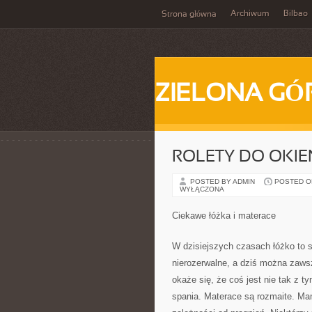
Archiwum
Bilbao
Strona główna
ZIELONA GÓ
ROLETY DO OKIE
POSTED BY ADMIN
POSTED ON 
WYŁĄCZONA
Ciekawe łóżka i materace
W dzisiejszych czasach łóżko to s
nierozerwalne, a dziś można zaws
okaże się, że coś jest nie tak z t
spania. Materace są rozmaite. Mam