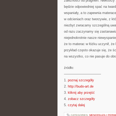
zależności od pragnień. Niektórzy
będzie odpowiedniej spać na tward
wspaniały, a to zapewnia materac
w odcieniach oraz tworzywie, z k
niezbyt zwracamy szczególną uwag
od razu zaczynamy się zastanawia
niejednokrotnie nasze niewyspanie 
że to materac w łóżku uczynił, że 
przykład często okazuje się, że 
na wszystko, co nie pasuje do obr
źródło:
———————————
1.
poznaj szczegóły
2.
http://budo-art.de
3.
kliknij aby przejść
4.
zobacz szczegóły
5.
czytaj dalej
CATEGORIES:
MENOPAUZA I PERI