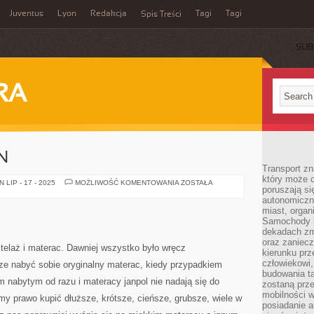
Juventus
Lyon
Redakcja
Tagi
Tagi
Spis Treści
SUB
RA
N
Transport z
który może c
ROLETY
LIP - 17 - 2025
MOŻLIWOŚĆ KOMENTOWANIA
ZOSTAŁA
poruszają si
DO
OKIEN
autonomiczne
miast, organ
Samochody b
dekadach zm
oraz zaniec
telaż i materac. Dawniej wszystko było wręcz
kierunku prz
człowiekowi,
ze nabyć sobie oryginalny materac, kiedy przypadkiem
budowania ta
ym nabytym od razu i materacy janpol nie nadają się do
zostaną prz
mobilności w
y prawo kupić dłuższe, krótsze, cieńsze, grubsze, wiele w
posiadanie a