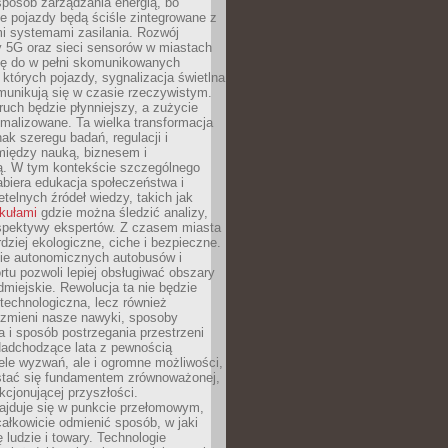
sposób zarządzania energią, bo
e pojazdy będą ściśle zintegrowane z
mi systemami zasilania. Rozwój
ry 5G oraz sieci sensorów w miastach
gę do w pełni skomunikowanych
w których pojazdy, sygnalizacja świetlna
munikują się w czasie rzeczywistym.
ruch będzie płynniejszy, a zużycie
ymalizowane. Ta wielka transformacja
k szeregu badań, regulacji i
między nauką, biznesem i
ją. W tym kontekście szczególnego
biera edukacja społeczeństwa i
etelnych źródeł wiedzy, takich jak
ykułami
gdzie można śledzić analizy,
rspektywy ekspertów. Z czasem miasta
rdziej ekologiczne, ciche i bezpieczne.
e autonomicznych autobusów i
rtu pozwoli lepiej obsługiwać obszary
odmiejskie. Rewolucja ta nie będzie
 technologiczna, lecz również
 zmieni nasze nawyki, sposoby
 i sposób postrzegania przestrzeni
Nadchodzące lata z pewnością
ele wyzwań, ale i ogromne możliwości,
stać się fundamentem zrównoważonej,
kcjonującej przyszłości.
najduje się w punkcie przełomowym,
ałkowicie odmienić sposób, w jaki
ę ludzie i towary. Technologie