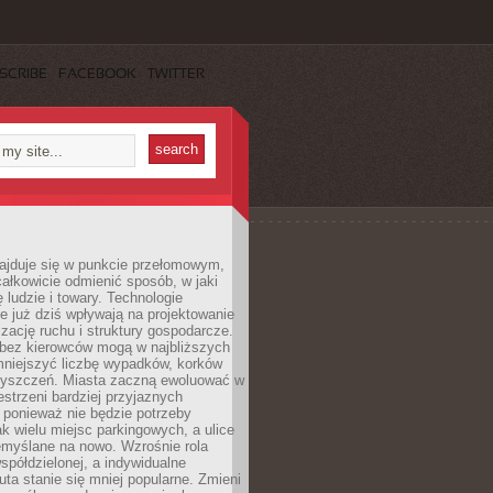
SCRIBE
FACEBOOK
TWITTER
najduje się w punkcie przełomowym,
ałkowicie odmienić sposób, w jaki
ę ludzie i towary. Technologie
 już dziś wpływają na projektowanie
izację ruchu i struktury gospodarcze.
ez kierowców mogą w najbliższych
niejszyć liczbę wypadków, korków
zyszczeń. Miasta zaczną ewoluować w
estrzeni bardziej przyjaznych
 ponieważ nie będzie potrzeby
k wielu miejsc parkingowych, a ulice
emyślane na nowo. Wzrośnie rola
spółdzielonej, a indywidualne
uta stanie się mniej popularne. Zmieni