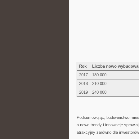
Rok
Liczba nowo wybudowa
2017
180 000
2018
210 ⁢000
2019
240 000
Podsumowując, budownictwo miesz
a nowe trendy i innowacje sprawiają
atrakcyjny zarówno dla inwestorów