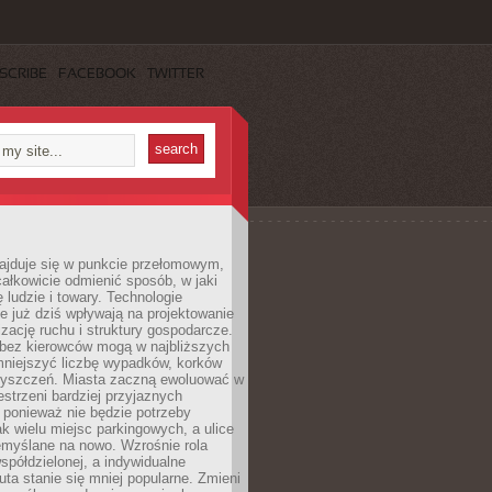
SCRIBE
FACEBOOK
TWITTER
najduje się w punkcie przełomowym,
ałkowicie odmienić sposób, w jaki
ę ludzie i towary. Technologie
 już dziś wpływają na projektowanie
izację ruchu i struktury gospodarcze.
ez kierowców mogą w najbliższych
niejszyć liczbę wypadków, korków
zyszczeń. Miasta zaczną ewoluować w
estrzeni bardziej przyjaznych
 ponieważ nie będzie potrzeby
k wielu miejsc parkingowych, a ulice
emyślane na nowo. Wzrośnie rola
spółdzielonej, a indywidualne
uta stanie się mniej popularne. Zmieni