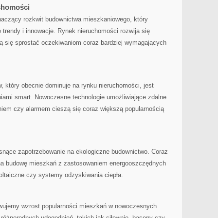
chomości
aczący rozkwit ⁤budownictwa mieszkaniowego, który
 trendy i innowacje. Rynek nieruchomości ⁤rozwija się
ą się‍ sprostać oczekiwaniom coraz bardziej ⁤wymagających‍
 który obecnie ⁤dominuje na rynku nieruchomości, jest
niami smart. Nowoczesne technologie umożliwiające‌ zdalne
niem czy alarmem cieszą się coraz większą popularnością
osnące ⁤zapotrzebowanie⁣ na ⁤ekologiczne budownictwo. Coraz
 na budowę mieszkań z zastosowaniem energooszczędnych
oltaiczne czy systemy‌ odzyskiwania ciepła.
erwujemy wzrost popularności mieszkań w nowoczesnych
óżnorodnych udogodnień, takich‌ jak siłownie, baseny czy