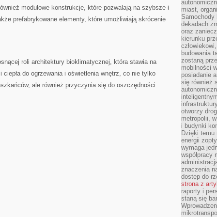
autonomiczne
ównież modułowe​ konstrukcje,‌ które pozwalają na szybsze i⁢
miast, organ
Samochody b
akże prefabrykowane elementy, które umożliwiają skrócenie
dekadach zm
oraz zaniec
kierunku prz
człowiekowi,
budowania ta
zostaną prz
ącej roli architektury bioklimatycznej, która stawia na
mobilności w
 ciepła do ‌ogrzewania ​i oświetlenia wnętrz, co nie tylko
posiadanie a
się również 
eszkańców, ale również przyczynia się ⁣do ‌oszczędności
autonomiczn
inteligentny
infrastruktu
otworzy dro
metropolii, 
i budynki ko
Dzięki temu 
energii zopt
wymaga jedna
współpracy 
administrac
znaczenia na
dostęp do rz
strona z art
raporty i pe
staną się ba
Wprowadzeni
mikrotranspo