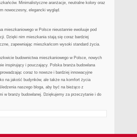
zkańców. ‌Minimalistyczne ⁣aranżacje, neutralne​ kolory oraz
om⁤ nowoczesny, elegancki wygląd.
a mieszkaniowego w ‍Polsce nieustannie ewoluuje pod
i. Dzięki nim mieszkania stają się coraz bardziej
giczne, ​zapewniając mieszkańcom wysoki standard‌ życia.
 rozkwicie budownictwa mieszkaniowego w Polsce, nowych
ebie⁣ inspirujący i pouczający. Polska branża budowlana
wprowadzając coraz to nowsze i bardziej innowacyjne
ko​ na‌ jakość ⁣budynków, ale także ⁢na komfort ‍życia ​
edzenia naszego bloga, ​aby być na bieżąco ‍z
i ⁤w branży budowlanej. Dziękujemy za przeczytanie i⁣ do