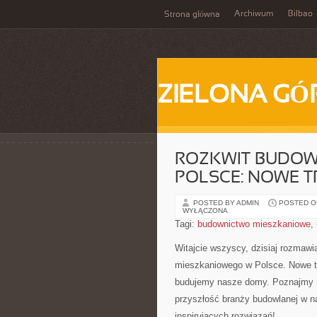
Archiwum
Bilbao
Strona główna
ZIELONA GÓ
ROZKWIT BUDOW
POLSCE: NOWE T
POSTED BY ADMIN
POSTED ON
WYŁĄCZONA
Tagi:
budownictwo mieszkaniowe
,
Witajcie wszyscy, dzisiaj rozmaw
mieszkaniowego⁤ w Polsce. Nowe tre
⁤budujemy nasze domy. Poznajmy ra
⁤przyszłość ‌branży ⁣budowlanej w 
inspirujących rozwiązań!