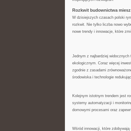
Rozkwit budownictwa miesz
W dzisiejszych ⁣czasach polski 
rozkwit. Nie ⁣tylko liczba nowo wy
nowe trendy i innowacje, ⁤które zmi
Jednym z​ najbardziej widocznych​
ekologicznym. Coraz więcej⁢ inwest
zgodnie z ‌zasadami⁣ zrównoważoneg
środowiska i technologie redukujące
Kolejnym istotnym​ trendem jest 
⁤systemy automatyzacji i monitor
domowymi ⁢procesami ⁣oraz zapewn
Wśród innowacji, które zdobywają