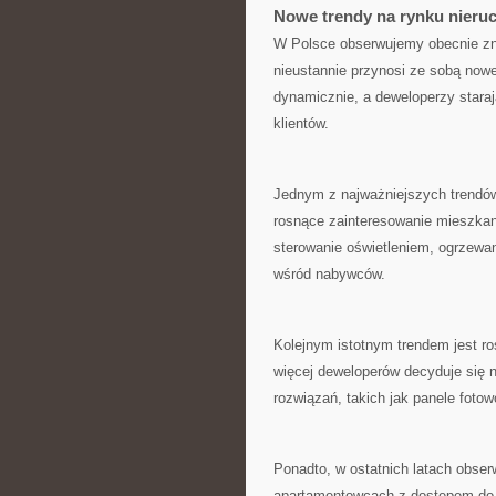
Nowe trendy na rynku nieru
W Polsce obserwujemy obecnie zn
nieustannie przynosi ze sobą nowe
dynamicznie, a ⁣deweloperzy staraj
klientów.
Jednym z najważniejszych trendów,
rosnące⁢ zainteresowanie ‌mieszka
sterowanie oświetleniem, ogrzewa
wśród nabywców.
Kolejnym istotnym trendem jest⁢ r
więcej deweloperów decyduje się
rozwiązań, takich jak panele fotow
Ponadto, w ostatnich latach obs
apartamentowcach z dostępem do ‌r