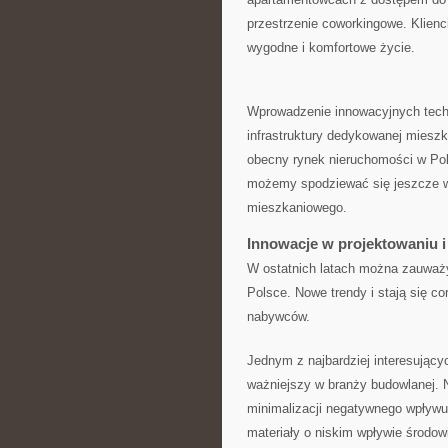
przestrzenie coworkingowe. Klien
⁤wygodne⁣ i komfortowe życie.
Wprowadzenie innowacyjnych techn
infrastruktury dedykowanej mieszka
⁢obecny‍ rynek nieruchomości ‍w P
⁣możemy‌ spodziewać się jeszcze w
mieszkaniowego.
Innowacje w projektowaniu 
W⁣ ostatnich latach można zauwa
Polsce. Nowe​ trendy i stają się c
nabywców.
Jednym ⁣z najbardziej interesujący
ważniejszy w⁣ branży budowlanej.
‌minimalizacji negatywnego wpływ
materiały o niskim wpływie środo