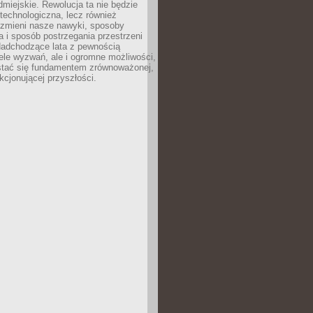
odmiejskie. Rewolucja ta nie będzie
 technologiczna, lecz również
 zmieni nasze nawyki, sposoby
 i sposób postrzegania przestrzeni
Nadchodzące lata z pewnością
ele wyzwań, ale i ogromne możliwości,
stać się fundamentem zrównoważonej,
kcjonującej przyszłości.