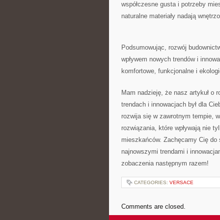
⁢współczesne gusta i potrzeby mies
naturalne materiały nadają wnętrz
Podsumowując, rozwój⁤ budownictw
wpływem nowych trendów i innowacj
⁤komfortowe, funkcjonalne i ekolo
Mam nadzieję, że nasz⁢ artykuł o
trendach i innowacjach ‍był dla​ Ci
rozwija się‌ w zawrotnym tempie, 
rozwiązania, które ⁢wpływają nie‌ tyl
mieszkańców. Zachęcamy Cię ‍do śl
najnowszymi trendami ⁢i innowacjam
zobaczenia następnym razem!
CATEGORIES:
VERSACE
Comments are closed.