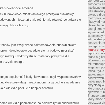
się również 
autonomiczn
inteligentny
kaniowego w Polsce
infrastruktu
rynek budownictwa mieszkaniowego przeżywa prawdziwy
otworzy dro
metropolii, 
budowanych mieszkań stale ​rośnie, ale również pojawiają się
i budynki ko
eniają oblicze branży.
Dzięki temu 
energii zopt
wymaga jedna
współpracy 
administrac
znaczenia na
 trendów jest zwiększone zainteresowanie budownictwem⁤
dostęp do rz
strona z art
orów i ‌deweloperów ⁤decyduje się na ⁢budowę ​mieszkań
raporty i pe
o ​rozwoju,⁣ wykorzystując materiały przyjazne dla‍
staną się ba
Wprowadzeni
​ zużycie ‌energii.
mikrotranspo
wiejskie i p
jednak tylko
społeczna –
‌rosnąca popularność budynków smart, czyli wyposażonych w
podróżowania
publicznej. 
ingu, które pozwalają​ mieszkańcom na wygodne zarządzanie
przyniosą wi
iają większe poczucie bezpieczeństwa.
które mogą 
sprawnie fun
Transport z
który może c
poruszają si
 coraz większą popularność na ‌polskim rynku budownictwa