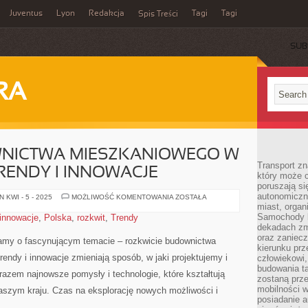
Juventus
Lyon
Redakcja
Tagi
Tagi
Spis Treści
SUB
RA
NICTWA MIESZKANIOWEGO W
Transport z
RENDY I INNOWACJE
który może c
poruszają si
autonomiczne
ROZKWIT
 KWI - 5 - 2025
MOŻLIWOŚĆ KOMENTOWANIA
ZOSTAŁA
BUDOWNICTWA
miast, organ
MIESZKANIOWEGO
Samochody b
innowacje
,
Polska
,
rozkwit
,
Trendy
W
dekadach zm
POLSCE:
NOWE
oraz zaniec
iamy o fascynującym temacie – ‍rozkwicie budownictwa
TRENDY
kierunku prz
I
ndy i⁤ innowacje zmieniają sposób, w jaki projektujemy i
INNOWACJE
człowiekowi,
budowania ta
zem najnowsze ⁢pomysły i technologie, które kształtują
zostaną prz
mobilności w
naszym kraju. Czas na eksplorację⁢ nowych ⁤możliwości i⁣
posiadanie a