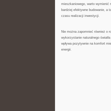
mieszkaniowego, warto wymienić⁤ r
bardziej efektywne budowanie, a t
czasu realizacji inwestycji.
Nie można zapomnieć również o rosn
wykorzystanie naturalnego światła i
wpływa pozytywnie ⁢na komfort ‍mi
energii.