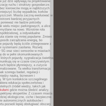
 już dziś wpływają na projektowanie
izację ruchu i struktury gospodarcze.
ez kierowców mogą w najbliższych
niejszyć liczbę wypadków, korków
zyszczeń. Miasta zaczną ewoluować w
estrzeni bardziej przyjaznych
 ponieważ nie będzie potrzeby
k wielu miejsc parkingowych, a ulice
emyślane na nowo. Wzrośnie rola
spółdzielonej, a indywidualne
uta stanie się mniej popularne. Zmieni
sposób zarządzania energią, bo
e pojazdy będą ściśle zintegrowane z
mi systemami zasilania. Rozwój
ry 5G oraz sieci sensorów w miastach
gę do w pełni skomunikowanych
w których pojazdy, sygnalizacja świetlna
munikują się w czasie rzeczywistym.
ruch będzie płynniejszy, a zużycie
ymalizowane. Ta wielka transformacja
k szeregu badań, regulacji i
między nauką, biznesem i
ją. W tym kontekście szczególnego
biera edukacja społeczeństwa i
etelnych źródeł wiedzy, takich jak
ykułami
gdzie można śledzić analizy,
rspektywy ekspertów. Z czasem miasta
rdziej ekologiczne, ciche i bezpieczne.
e autonomicznych autobusów i
rtu pozwoli lepiej obsługiwać obszary