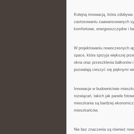
Kolejną innowacją, ‌która zdobywa⁢ 
zastosowaniu zaawansowanych sys
komfortowe, energooszczędne ‌i ‌b
W projektowaniu nowoczesnych apa
space, która sprzyja większej ‍pr
okna ​oraz przeszklenia balkonów 
pozwalają ⁢cieszyć się pięknymi w
Innowacje w budownictwie mieszk
rozwiązań, takich jak ‌panele foto
mieszkania są bardziej ⁤ekonomic
mieszkańców.
Nie bez ⁤znaczenia są ⁢również nowe