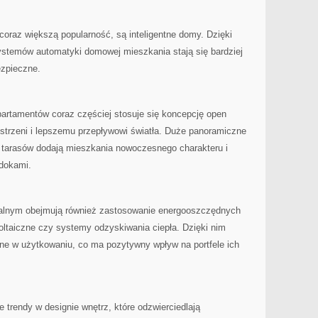
coraz większą‍ popularność, są inteligentne domy. Dzięki​
temów automatyki domowej mieszkania stają się bardziej‍
ezpieczne.
rtamentów coraz częściej⁤ stosuje się koncepcję open
zestrzeni i lepszemu przepływowi światła. Duże panoramiczne
i tarasów dodają‍ mieszkania nowoczesnego charakteru ⁤i
idokami.
alnym obejmują⁤ również zastosowanie energooszczędnych
woltaiczne czy systemy odzyskiwania ciepła. Dzięki nim‍
zne w użytkowaniu, co ma pozytywny wpływ na portfele ich
 trendy‌ w designie wnętrz,​ które odzwierciedlają