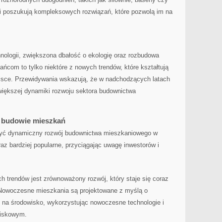
ci poszukują kompleksowych rozwiązań, które pozwolą im ⁢na
ologii, zwiększona dbałość o ‍ekologię oraz rozbudowa
ńcom to tylko niektóre z nowych‌ trendów, które kształtują
olsce. Przewidywania wskazują, że ⁤w nadchodzących latach
iększej dynamiki rozwoju ‍sektora budownictwa
i budowie mieszkań
żyć dynamiczny rozwój budownictwa mieszkaniowego w
oraz bardziej popularne, przyciągając uwagę inwestorów i
ch trendów jest ‌zrównoważony rozwój, ⁤który staje się coraz
 Nowoczesne mieszkania są projektowane z ⁤myślą o
u na środowisko, wykorzystując nowoczesne technologie i
wiskowym.