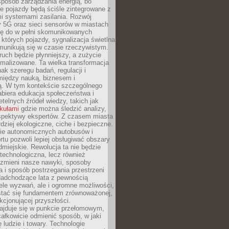
sposób zarządzania energią, bo
e pojazdy będą ściśle zintegrowane z
mi systemami zasilania. Rozwój
ry 5G oraz sieci sensorów w miastach
gę do w pełni skomunikowanych
w których pojazdy, sygnalizacja świetlna
munikują się w czasie rzeczywistym.
ruch będzie płynniejszy, a zużycie
ymalizowane. Ta wielka transformacja
k szeregu badań, regulacji i
między nauką, biznesem i
ją. W tym kontekście szczególnego
biera edukacja społeczeństwa i
etelnych źródeł wiedzy, takich jak
ykułami
gdzie można śledzić analizy,
rspektywy ekspertów. Z czasem miasta
rdziej ekologiczne, ciche i bezpieczne.
e autonomicznych autobusów i
rtu pozwoli lepiej obsługiwać obszary
odmiejskie. Rewolucja ta nie będzie
 technologiczna, lecz również
 zmieni nasze nawyki, sposoby
 i sposób postrzegania przestrzeni
Nadchodzące lata z pewnością
ele wyzwań, ale i ogromne możliwości,
stać się fundamentem zrównoważonej,
kcjonującej przyszłości.
najduje się w punkcie przełomowym,
ałkowicie odmienić sposób, w jaki
ę ludzie i towary. Technologie