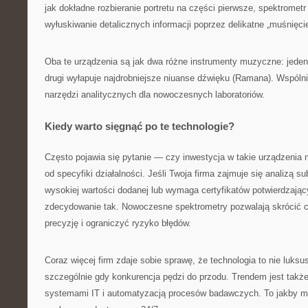
jak dokładne rozbieranie portretu na części pierwsze, spektromet
wyłuskiwanie detalicznych informacji poprzez delikatne „muśnięci
Oba te urządzenia są jak dwa różne instrumenty muzyczne: jeden
drugi wyłapuje najdrobniejsze niuanse dźwięku (Ramana). Wspóln
narzędzi analitycznych dla nowoczesnych laboratoriów.
Kiedy warto sięgnąć po te technologie?
Często pojawia się pytanie — czy inwestycja w takie urządzeni
od specyfiki działalności. Jeśli Twoja firma zajmuje się analizą s
wysokiej wartości dodanej lub wymaga certyfikatów potwierdzaj
zdecydowanie tak. Nowoczesne spektrometry pozwalają skrócić 
precyzję i ograniczyć ryzyko błędów.
Coraz więcej firm zdaje sobie sprawę, że technologia to nie luks
szczególnie gdy konkurencja pędzi do przodu. Trendem jest także
systemami IT i automatyzacją procesów badawczych. To jakby m