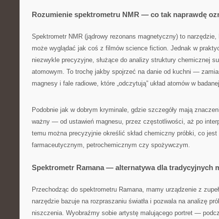
Rozumienie spektrometru NMR — co tak naprawdę oz
Spektrometr NMR (jądrowy rezonans magnetyczny) to narzędzie, k
może wyglądać jak coś z filmów science fiction. Jednak w praktyc
niezwykle precyzyjne, służące do analizy struktury chemicznej su
atomowym. To trochę jakby spojrzeć na danie od kuchni — zamias
magnesy i fale radiowe, które „odczytują” układ atomów w badane
Podobnie jak w dobrym kryminale, gdzie szczegóły mają znaczenie
ważny — od ustawień magnesu, przez częstotliwości, aż po interp
temu można precyzyjnie określić skład chemiczny próbki, co jes
farmaceutycznym, petrochemicznym czy spożywczym.
Spektrometr Ramana — alternatywa dla tradycyjnych 
Przechodząc do spektrometru Ramana, mamy urządzenie z zupełni
narzędzie bazuje na rozpraszaniu światła i pozwala na analizę pró
niszczenia. Wyobraźmy sobie artystę malującego portret — podc