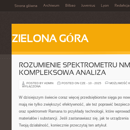
Archiwum
Bilbao
Juventus
Lyon
Redakcja
Strona główna
ZIELONA GÓRA
ROZUMIENIE SPEKTROMETRU NM
KOMPLEKSOWA ANALIZA
POSTED BY ADMIN
POSTED ON CZE - 10 - 2025
MOŻLIWOŚĆ 
WYŁĄCZONA
W dzisiejszym świecie coraz więcej przedsiębiorstw sięga po now
mają nie tylko zwiększyć efektywność, ale też poprawić bezpie
oraz spektrometr Ramana to przykłady technologii, które wprowadz
materiałów i substancji. Jeśli zastanawiasz się, jak te urządzen
Twoją działalność, koniecznie przeczytaj ten artykuł.