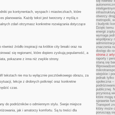
się również 
autonomiczn
inteligentny
dniki po kontynentach, wyspach i miasteczkach, które
infrastruktu
otworzy dro
es planowania. Każdy tekst jest tworzony z myślą o
metropolii, 
i budynki ko
nalnych zdań otrzymasz konkretne rozwiązania dotyczące
Dzięki temu 
energii zopt
wymaga jedna
współpracy 
administrac
również źródło inspiracji na krótkie city breaki oraz na
znaczenia na
dostęp do rz
irować się regionami, które dopiero zyskują popularność, a
strona z art
raporty i pe
iata, pokazane z inna niż zwykle strony.
staną się ba
Wprowadzeni
mikrotranspo
wiejskie i p
 W tekstach nie ma tu wyłącznie pocztówkowego obrazu, za
jednak tylko
 sytuacji, lekcje z drobnych potknięć oraz konkretne
społeczna –
podróżowania
zędzić czas.
publicznej. 
przyniosą wi
które mogą 
sprawnie fun
wany do podróżników o odmiennym stylu. Swoje miejsce
Transport z
który może c
różowania, jak i amatorzy komfortu. Są tu treści dla
poruszają si