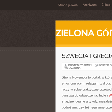
Archiwum
Bilbao
Strona główna
ZIELONA GÓ
SZWECJA I GRECJ
POSTED BY ADMIN
POSTED ON 
WYŁĄCZONA
Strona Powsinogi to portal, w któr
emocjonującymi relacjami z drogi
łączy w sobie praktyczne przewodn
państwa do odwiedzenia: Indie i
W
znajdzie idealne artykuły, niezale
podróżami, czy też regularnie prze