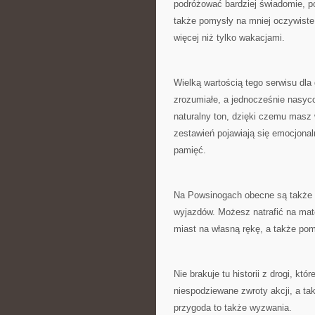
podróżować bardziej świadomie, p
także pomysły na mniej oczywiste
więcej niż tylko wakacjami.
Wielką wartością tego serwisu dla 
zrozumiałe, a jednocześnie nasyco
naturalny ton, dzięki czemu masz
zestawień pojawiają się emocjonal
pamięć.
Na Powsinogach obecne są także 
wyjazdów. Możesz natrafić na mat
miast na własną rękę, a także pom
Nie brakuje tu historii z drogi, kt
niespodziewane zwroty akcji, a ta
przygoda to także wyzwania.