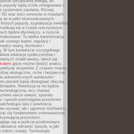
sposób zarządzania energią, bo
e pojazdy będą ściśle zintegrowane z
mi systemami zasilania. Rozwój
ry 5G oraz sieci sensorów w miastach
gę do w pełni skomunikowanych
w których pojazdy, sygnalizacja świetlna
munikują się w czasie rzeczywistym.
ruch będzie płynniejszy, a zużycie
ymalizowane. Ta wielka transformacja
k szeregu badań, regulacji i
między nauką, biznesem i
ją. W tym kontekście szczególnego
biera edukacja społeczeństwa i
etelnych źródeł wiedzy, takich jak
ykułami
gdzie można śledzić analizy,
rspektywy ekspertów. Z czasem miasta
rdziej ekologiczne, ciche i bezpieczne.
e autonomicznych autobusów i
rtu pozwoli lepiej obsługiwać obszary
odmiejskie. Rewolucja ta nie będzie
 technologiczna, lecz również
 zmieni nasze nawyki, sposoby
 i sposób postrzegania przestrzeni
Nadchodzące lata z pewnością
ele wyzwań, ale i ogromne możliwości,
stać się fundamentem zrównoważonej,
kcjonującej przyszłości.
najduje się w punkcie przełomowym,
ałkowicie odmienić sposób, w jaki
ę ludzie i towary. Technologie