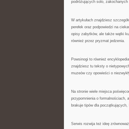
podróżujących solo, zakochanych w
W artykułach znajdziesz szczegóło
perełek oraz podpowiedzi na ciek
opisy zabytków, ale także wątki ku
również przez pryzmat jedzenia.
Powsinogi to również encyklopedi
znajdziesz tu teksty o nietypowyc
muzeów czy opowieści o niezwykły
Na stronie wiele miejsca poświęcon
przypomnienia o formalnościach, 
brakuje tipów dla początkujących,
Serwis rozwija też ideę zrównoważ