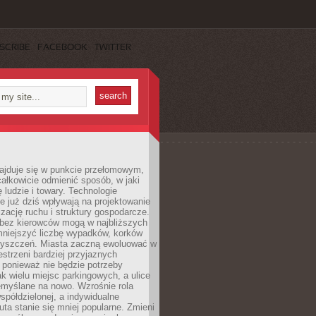
SCRIBE
FACEBOOK
TWITTER
najduje się w punkcie przełomowym,
ałkowicie odmienić sposób, w jaki
ę ludzie i towary. Technologie
 już dziś wpływają na projektowanie
izację ruchu i struktury gospodarcze.
ez kierowców mogą w najbliższych
niejszyć liczbę wypadków, korków
zyszczeń. Miasta zaczną ewoluować w
estrzeni bardziej przyjaznych
 ponieważ nie będzie potrzeby
k wielu miejsc parkingowych, a ulice
emyślane na nowo. Wzrośnie rola
spółdzielonej, a indywidualne
uta stanie się mniej popularne. Zmieni