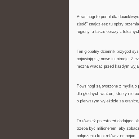
Powsinogi to portal dla dociekliw
zjeść” znajdziesz tu opisy przemi
regiony, a także obrazy z lokalnyc
Ten globalny dziennik przygód sys
pojawiają się nowe inspiracje. Z 
można wracać przed każdym wyj
Powsinogi są tworzone z myślą o 
dla głodnych wrażeń, którzy nie b
o pierwszym wyjeździe za granicę, 
To również przestrzeń dodająca sk
trzeba być milionerem, aby zobaczy
połączeniu konkretów z emocjami ł