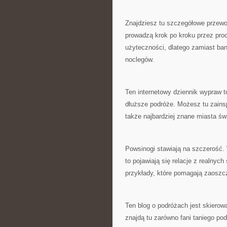
Znajdziesz tu szczegółowe przewo
prowadzą krok po kroku przez proc
użyteczności, dlatego zamiast ba
noclegów.
Ten internetowy dziennik wypraw to 
dłuższe podróże. Możesz tu zainsp
także najbardziej znane miasta św
Powsinogi stawiają na szczerość.
to pojawiają się relacje z realnych
przykłady, które pomagają zaoszc
Ten blog o podróżach jest skiero
znajdą tu zarówno fani taniego pod