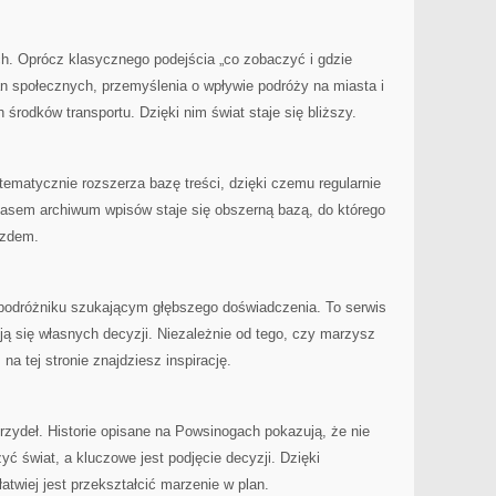
ych. Oprócz klasycznego podejścia „co zobaczyć i gdzie
an społecznych, przemyślenia o wpływie podróży na miasta i
h środków transportu. Dzięki nim świat staje się bliższy.
tematycznie rozszerza bazę treści, dzięki czemu regularnie
czasem archiwum wpisów staje się obszerną bazą, do którego
azdem.
podróżniku szukającym głębszego doświadczenia. To serwis
oją się własnych decyzji. Niezależnie od tego, czy marzysz
na tej stronie znajdziesz inspirację.
rzydeł. Historie opisane na Powsinogach pokazują, że nie
ć świat, a kluczowe jest podjęcie decyzji. Dzięki
atwiej jest przekształcić marzenie w plan.