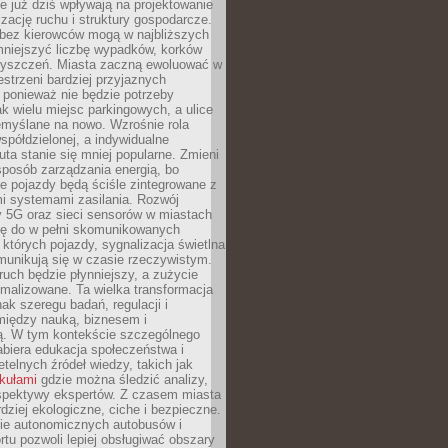
 już dziś wpływają na projektowanie
izację ruchu i struktury gospodarcze.
ez kierowców mogą w najbliższych
niejszyć liczbę wypadków, korków
zyszczeń. Miasta zaczną ewoluować w
estrzeni bardziej przyjaznych
 ponieważ nie będzie potrzeby
k wielu miejsc parkingowych, a ulice
emyślane na nowo. Wzrośnie rola
spółdzielonej, a indywidualne
uta stanie się mniej popularne. Zmieni
sposób zarządzania energią, bo
e pojazdy będą ściśle zintegrowane z
mi systemami zasilania. Rozwój
ry 5G oraz sieci sensorów w miastach
gę do w pełni skomunikowanych
w których pojazdy, sygnalizacja świetlna
munikują się w czasie rzeczywistym.
ruch będzie płynniejszy, a zużycie
ymalizowane. Ta wielka transformacja
k szeregu badań, regulacji i
między nauką, biznesem i
ją. W tym kontekście szczególnego
biera edukacja społeczeństwa i
etelnych źródeł wiedzy, takich jak
ykułami
gdzie można śledzić analizy,
rspektywy ekspertów. Z czasem miasta
rdziej ekologiczne, ciche i bezpieczne.
e autonomicznych autobusów i
rtu pozwoli lepiej obsługiwać obszary