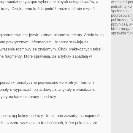
odpowiedzi dotyczące wyboru lokalnych usługodawców, a
wiejskie i p
jednak tylko
 trasy. Dzięki temu każda podróż może stać się czymś
społeczna –
podróżowania
publicznej. 
przyniosą wi
które mogą 
sprawnie fun
globtroterów jest język, którym pisane są teksty. Artykuły są
ne praktycznymi informacjami. Autorzy stawiają na
 wrażenie rozmowy ze znajomym. Obok praktycznych tabel i
ne fragmenty, które sprawiają, że artykuły zapadają w
poradniki tematyczne poświęcone konkretnym formom
eriały o wyprawach objazdowych, artykuły o zwiedzaniu
ysły na łączenie pracy i podróży.
óre pokazują kulisy podróży. To historie zawartych znajomości,
kże szczere wyznania o trudnościach, które pokazują, że