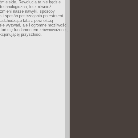
odmiejskie. Rewolucja ta nie będzie
 technologiczna, lecz również
 zmieni nasze nawyki, sposoby
 i sposób postrzegania przestrzeni
Nadchodzące lata z pewnością
ele wyzwań, ale i ogromne możliwości,
stać się fundamentem zrównoważonej,
kcjonującej przyszłości.