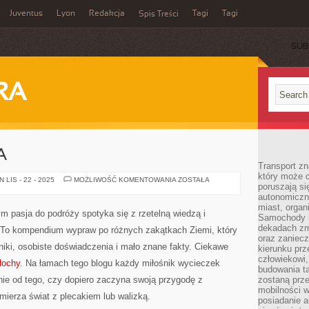
Juventus
Lyon
Redakcja
Tagi
Tagi
Spis Treści
SUB
RA
A
Transport z
który może c
SZWECJA
LIS - 22 - 2025
MOŻLIWOŚĆ KOMENTOWANIA
ZOSTAŁA
poruszają si
I
GRECJA
autonomiczne
miast, organ
ym pasja do podróży spotyka się z rzetelną wiedzą i
Samochody b
dekadach zm
. To kompendium wypraw po różnych zakątkach Ziemi, który
oraz zaniec
iki, osobiste doświadczenia i mało znane fakty. Ciekawe
kierunku prz
człowiekowi,
łochy
. Na łamach tego blogu każdy miłośnik wycieczek
budowania ta
żnie od tego, czy dopiero zaczyna swoją przygodę z
zostaną prz
mobilności w
mierza świat z plecakiem lub walizką.
posiadanie a