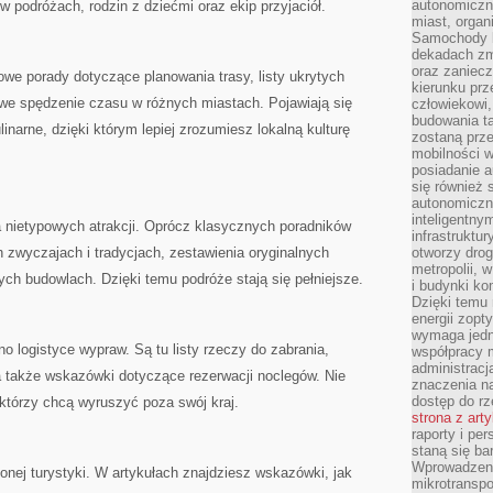
autonomiczne
 podróżach, rodzin z dziećmi oraz ekip przyjaciół.
miast, organ
Samochody b
dekadach zm
oraz zaniec
we porady dotyczące planowania trasy, listy ukrytych
kierunku prz
awe spędzenie czasu w różnych miastach. Pojawiają się
człowiekowi,
budowania ta
linarne, dzięki którym lepiej zrozumiesz lokalną kulturę
zostaną prz
mobilności w
posiadanie a
się również 
autonomiczn
inteligentny
a nietypowych atrakcji. Oprócz klasycznych poradników
infrastruktu
h zwyczajach i tradycjach, zestawienia oryginalnych
otworzy dro
metropolii, 
ch budowlach. Dzięki temu podróże stają się pełniejsze.
i budynki ko
Dzięki temu 
energii zopt
wymaga jedna
o logistyce wypraw. Są tu listy rzeczy do zabrania,
współpracy 
administrac
a także wskazówki dotyczące rezerwacji noclegów. Nie
znaczenia na
dostęp do rz
 którzy chcą wyruszyć poza swój kraj.
strona z art
raporty i pe
staną się ba
Wprowadzeni
onej turystyki. W artykułach znajdziesz wskazówki, jak
mikrotranspo