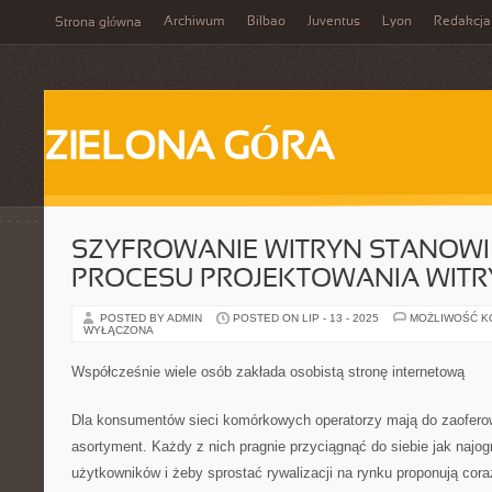
Archiwum
Bilbao
Juventus
Lyon
Redakcja
Strona główna
ZIELONA GÓRA
SZYFROWANIE WITRYN STANOWI
PROCESU PROJEKTOWANIA WITR
POSTED BY ADMIN
POSTED ON LIP - 13 - 2025
MOŻLIWOŚĆ 
WYŁĄCZONA
Współcześnie wiele osób zakłada osobistą stronę internetową
Dla konsumentów sieci komórkowych operatorzy mają do zaoferow
asortyment. Każdy z nich pragnie przyciągnąć do siebie jak najog
użytkowników i żeby sprostać rywalizacji na rynku proponują coraz