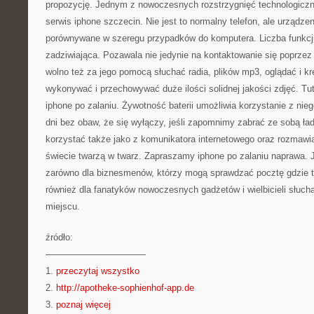
propozycję. Jednym z nowoczesnych rozstrzygnięć technologicznyc
serwis iphone szczecin. Nie jest to normalny telefon, ale urządzen
porównywane w szeregu przypadków do komputera. Liczba funkcji i 
zadziwiająca. Pozawala nie jedynie na kontaktowanie się poprzez
wolno też za jego pomocą słuchać radia, plików mp3, oglądać i krę
wykonywać i przechowywać duże ilości solidnej jakości zdjęć. Tut
iphone po zalaniu. Żywotność baterii umożliwia korzystanie z nie
dni bez obaw, że się wyłączy, jeśli zapomnimy zabrać ze sobą ła
korzystać także jako z komunikatora internetowego oraz rozmaw
świecie twarzą w twarz. Zapraszamy iphone po zalaniu naprawa. J
zarówno dla biznesmenów, którzy mogą sprawdzać pocztę gdzie ty
również dla fanatyków nowoczesnych gadżetów i wielbicieli słuc
miejscu.
źródło:
———————————
1.
przeczytaj wszystko
2.
http://apotheke-sophienhof-app.de
3.
poznaj więcej