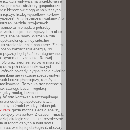
 już dziś wpływają na projektowanie
izację ruchu i struktury gospodarcze.
ez kierowców mogą w najbliższych
niejszyć liczbę wypadków, korków
zyszczeń. Miasta zaczną ewoluować w
estrzeni bardziej przyjaznych
 ponieważ nie będzie potrzeby
k wielu miejsc parkingowych, a ulice
emyślane na nowo. Wzrośnie rola
spółdzielonej, a indywidualne
uta stanie się mniej popularne. Zmieni
sposób zarządzania energią, bo
e pojazdy będą ściśle zintegrowane z
mi systemami zasilania. Rozwój
ry 5G oraz sieci sensorów w miastach
gę do w pełni skomunikowanych
w których pojazdy, sygnalizacja świetlna
munikują się w czasie rzeczywistym.
ruch będzie płynniejszy, a zużycie
ymalizowane. Ta wielka transformacja
k szeregu badań, regulacji i
między nauką, biznesem i
ją. W tym kontekście szczególnego
biera edukacja społeczeństwa i
etelnych źródeł wiedzy, takich jak
ykułami
gdzie można śledzić analizy,
rspektywy ekspertów. Z czasem miasta
rdziej ekologiczne, ciche i bezpieczne.
e autonomicznych autobusów i
rtu pozwoli lepiej obsługiwać obszary