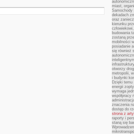
autonomiczne
miast, organ
Samochody b
dekadach zm
oraz zaniec
kierunku prz
człowiekowi,
budowania ta
zostaną prz
mobilności w
posiadanie a
się również 
autonomiczn
inteligentny
infrastruktu
otworzy dro
metropolii, 
i budynki ko
Dzięki temu 
energii zopt
wymaga jedna
współpracy 
administrac
znaczenia na
dostęp do rz
strona z art
raporty i pe
staną się ba
Wprowadzeni
mikrotranspo