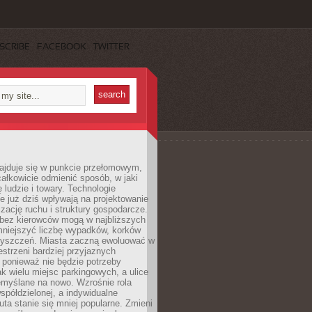
SCRIBE
FACEBOOK
TWITTER
najduje się w punkcie przełomowym,
ałkowicie odmienić sposób, w jaki
ę ludzie i towary. Technologie
 już dziś wpływają na projektowanie
izację ruchu i struktury gospodarcze.
ez kierowców mogą w najbliższych
niejszyć liczbę wypadków, korków
zyszczeń. Miasta zaczną ewoluować w
estrzeni bardziej przyjaznych
 ponieważ nie będzie potrzeby
k wielu miejsc parkingowych, a ulice
emyślane na nowo. Wzrośnie rola
spółdzielonej, a indywidualne
uta stanie się mniej popularne. Zmieni