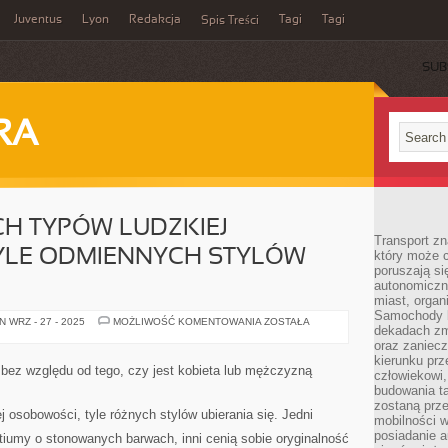
Juventus
Lyon
Redakcja
Tagi
Tagi
Spis Treści
SUB
RA
YCH TYPÓW LUDZKIEJ
Transport z
YLE ODMIENNYCH STYLÓW
który może c
poruszają si
autonomiczne
miast, organ
Samochody b
TYLE,
 WRZ - 27 - 2025
MOŻLIWOŚĆ KOMENTOWANIA
ZOSTAŁA
dekadach zm
ILE
RÓŻNYCH
oraz zaniec
TYPÓW
kierunku prz
LUDZKIEJ
ez względu od tego, czy jest kobieta lub mężczyzną
człowiekowi,
OSOBOWOŚCI,
TYLE
budowania ta
ODMIENNYCH
zostaną prz
STYLÓW
ej osobowości, tyle różnych stylów ubierania się. Jedni
mobilności w
UBIERANIA
SIĘ
posiadanie a
stiumy o stonowanych barwach, inni cenią sobie oryginalność