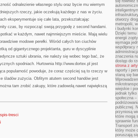
się również 
ęczność odnalezienie własnego stylu oraz bycie mu wiernym
autonomiczn
inteligentny
udniejszych rzeczy, jakie oczekują każdego z nas w życiu.
infrastruktu
ch eksperymentuje się całe lata, przekształcając
otworzy dro
metropolii, 
nity czas, by rozpocząć swoją przygodę z second handami.
i budynki ko
Dzięki temu 
spotkać w każdym, nawet najmniejszym mieście. Mają wielu
energii zopt
m prawdziwe modowe perełki. Wśród całych ton ciuchów
wymaga jedna
współpracy 
etką od gigantycznego projektanta, guru w dyscyplinie
administrac
dyncze sztuki ubrania, nie należy się wobec tego bać, że
znaczenia na
dostęp do rz
ycznych spodniach. Hurtownia http://www.dortex.pl jest
strona z art
raporty i pe
nąca popularność powoduje, że coraz częściej są to rzeczy w
staną się ba
ące śladów zużycia. Obfitym atutem second handów jest
Wprowadzeni
mikrotranspo
 można tam zrobić zakupy, które zadowolą nawet największą
wiejskie i p
jednak tylko
społeczna –
podróżowania
publicznej. 
przyniosą wi
spis-tresci
które mogą 
sprawnie fun
i
Transport z
który może c
poruszają si