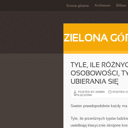
Archiwum
Bilbao
Strona główna
ZIELONA GÓ
TYLE, ILE RÓŻN
OSOBOWOŚCI, T
UBIERANIA SIĘ
POSTED BY ADMIN
POSTED ON
WYŁĄCZONA
Sweter prawdopodobnie każdy ma b
Tyle, ile przeróżnych typów ludzki
uwielbiają klasycznie skrojone ko