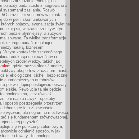
sposób zarządzania energią, bo
e pojazdy będą ściśle zintegrowane z
mi systemami zasilania. Rozwój
ry 5G oraz sieci sensorów w miastach
gę do w pełni skomunikowanych
w których pojazdy, sygnalizacja świetlna
munikują się w czasie rzeczywistym.
ruch będzie płynniejszy, a zużycie
ymalizowane. Ta wielka transformacja
k szeregu badań, regulacji i
między nauką, biznesem i
ją. W tym kontekście szczególnego
biera edukacja społeczeństwa i
etelnych źródeł wiedzy, takich jak
ykułami
gdzie można śledzić analizy,
rspektywy ekspertów. Z czasem miasta
rdziej ekologiczne, ciche i bezpieczne.
e autonomicznych autobusów i
rtu pozwoli lepiej obsługiwać obszary
odmiejskie. Rewolucja ta nie będzie
 technologiczna, lecz również
 zmieni nasze nawyki, sposoby
 i sposób postrzegania przestrzeni
Nadchodzące lata z pewnością
ele wyzwań, ale i ogromne możliwości,
stać się fundamentem zrównoważonej,
kcjonującej przyszłości.
najduje się w punkcie przełomowym,
ałkowicie odmienić sposób, w jaki
ę ludzie i towary. Technologie