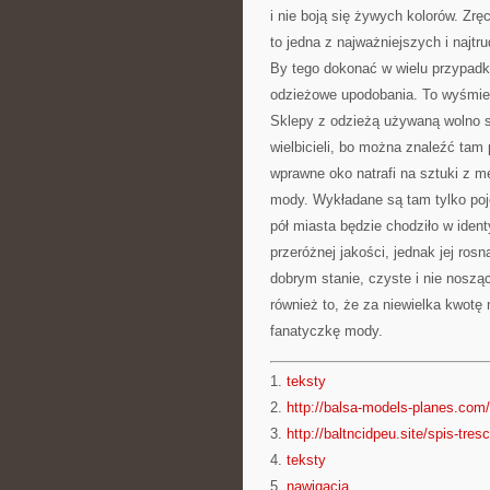
i nie boją się żywych kolorów. Zr
to jedna z najważniejszych i najtr
By tego dokonać w wielu przypadka
odzieżowe upodobania. To wyśmie
Sklepy z odzieżą używaną wolno 
wielbicieli, bo można znaleźć ta
wprawne oko natrafi na sztuki z m
mody. Wykładane są tam tylko poje
pół miasta będzie chodziło w ident
przeróżnej jakości, jednak jej ros
dobrym stanie, czyste i nie nosz
również to, że za niewielka kwotę
fanatyczkę mody.
1.
teksty
2.
http://balsa-models-planes.com/
3.
http://baltncidpeu.site/spis-tresc
4.
teksty
5.
nawigacja