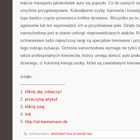
trakcie transportu jakiekolwiek auto się popsuło. Co do samych
umyślnie przygotowywane. Kuloodporne szyby, karoseria i konwój
typu bardzo często przemierza krótkie dystanse. Wszystko po to
agresorów lub też wyprowadzić ich w przysłowiowe pole. Dzięki 
samochodowa jest w stanie uniknąć nieprzewidzianych ataków. Kor
ochranianiem ludzi najwyższej rangi są specjalnie trenowane i p
tego rodzaju sytuacje. Ochrona samochodowa wymaga nie tylko 
także profesjonalnych kierowców, którzy umieją obrócić auto prak
dziwnego, iż kolumną kierują osoby, które są zawodowymi kierow
źródło:
———————————
1.
kliknij aby zobaczyć
2.
przeczytaj artykuł
3.
kliknij tutaj
4.
link
5.
http://uli-hannemann.de
CATEGORIES:
MATEMATYKA DYSKRETNA