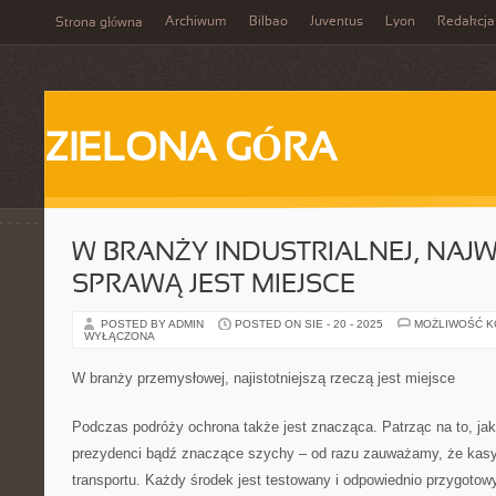
Archiwum
Bilbao
Juventus
Lyon
Redakcja
Strona główna
ZIELONA GÓRA
W BRANŻY INDUSTRIALNEJ, NAJ
SPRAWĄ JEST MIEJSCE
POSTED BY ADMIN
POSTED ON SIE - 20 - 2025
MOŻLIWOŚĆ 
WYŁĄCZONA
W branży przemysłowej, najistotniejszą rzeczą jest miejsce
Podczas podróży ochrona także jest znacząca. Patrząc na to, jak
prezydenci bądź znaczące szychy – od razu zauważamy, że kasy
transportu. Każdy środek jest testowany i odpowiednio przygot