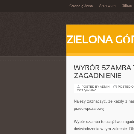
Archiwum
Bilbao
Strona główna
ZIELONA GÓ
WYBÓR SZAMBA
ZAGADNIENIE
POSTED BY ADMIN
POSTED ON
WYŁĄCZONA
Należy zaznaczyć, że każdy z na
przeciwpożarowej
Wybór szamba to uciążliwe zagadn
doświadczenia w tym zakresie. Dl