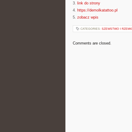
3.
link do strony
4.
https://demolkatattoo.pl
5.
zobacz wpis
CATEGORIES:
SZEWSTWO I RZEMI
Comments are closed.