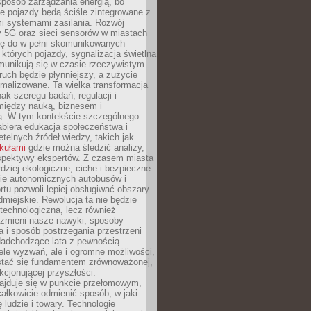
sposób zarządzania energią, bo
e pojazdy będą ściśle zintegrowane z
mi systemami zasilania. Rozwój
ry 5G oraz sieci sensorów w miastach
gę do w pełni skomunikowanych
w których pojazdy, sygnalizacja świetlna
munikują się w czasie rzeczywistym.
ruch będzie płynniejszy, a zużycie
ymalizowane. Ta wielka transformacja
k szeregu badań, regulacji i
między nauką, biznesem i
ją. W tym kontekście szczególnego
biera edukacja społeczeństwa i
etelnych źródeł wiedzy, takich jak
ykułami
gdzie można śledzić analizy,
rspektywy ekspertów. Z czasem miasta
rdziej ekologiczne, ciche i bezpieczne.
e autonomicznych autobusów i
rtu pozwoli lepiej obsługiwać obszary
odmiejskie. Rewolucja ta nie będzie
 technologiczna, lecz również
 zmieni nasze nawyki, sposoby
 i sposób postrzegania przestrzeni
Nadchodzące lata z pewnością
ele wyzwań, ale i ogromne możliwości,
stać się fundamentem zrównoważonej,
kcjonującej przyszłości.
najduje się w punkcie przełomowym,
ałkowicie odmienić sposób, w jaki
ę ludzie i towary. Technologie