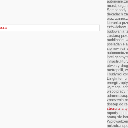
autonomiczne
miast, organ
Samochody b
dekadach zm
oraz zaniec
kierunku prz
człowiekowi,
OSŁO
budowania ta
zostaną prz
mobilności w
posiadanie a
się również 
autonomiczn
inteligentny
infrastruktu
otworzy dro
metropolii, 
i budynki ko
Dzięki temu 
energii zopt
wymaga jedna
współpracy 
administrac
znaczenia na
dostęp do rz
strona z art
raporty i pe
staną się ba
Wprowadzeni
mikrotranspo