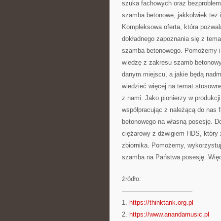
szuka fachowych oraz bezproblem
szamba betonowe, jakkolwiek też
Kompleksowa oferta, która pozwa
dokładnego zapoznania się z tem
szamba betonowego. Pomożemy i p
wiedzę z zakresu szamb betonowyc
danym miejscu, a jakie będą nadmi
wiedzieć więcej na temat stosown
z nami. Jako pionierzy w produkcj
współpracując z należącą do nas 
betonowego na własną posesję. D
ciężarowy z dźwigiem HDS, który 
zbiornika. Pomożemy, wykorzystuj
szamba na Państwa posesję. Więc
źródło:
———————————
1.
https://thinktank.org.pl
2.
https://www.anandamusic.pl