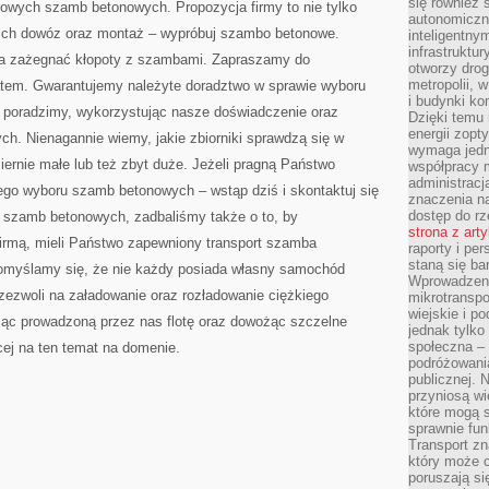
się również 
owych szamb betonowych. Propozycja firmy to nie tylko
autonomiczn
 ich dowóz oraz montaż – wypróbuj szambo betonowe.
inteligentny
infrastruktu
la zażegnać kłopoty z szambami. Zapraszamy do
otworzy dro
metropolii, 
atem. Gwarantujemy należyte doradztwo w sprawie wyboru
i budynki ko
oradzimy, wykorzystując nasze doświadczenie oraz
Dzięki temu 
energii zopt
h. Nienagannie wiemy, jakie zbiorniki sprawdzą się w
wymaga jedna
ernie małe lub też zbyt duże. Jeżeli pragną Państwo
współpracy 
administrac
ego wyboru szamb betonowych – wstąp dziś i skontaktuj się
znaczenia na
dostęp do rz
i szamb betonowych, zadbaliśmy także o to, by
strona z art
firmą, mieli Państwo zapewniony transport szamba
raporty i pe
staną się ba
omyślamy się, że nie każdy posiada własny samochód
Wprowadzeni
zezwoli na załadowanie oraz rozładowanie ciężkiego
mikrotranspo
wiejskie i p
ąc prowadzoną przez nas flotę oraz dowożąc szczelne
jednak tylko
społeczna –
ej na ten temat na domenie.
podróżowania
publicznej. 
przyniosą wi
które mogą 
sprawnie fun
Transport z
który może c
poruszają si