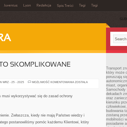
Juventus
Lyon
Redakcja
Tagi
Tagi
Spis Treści
SUB
RA
 TO SKOMPLIKOWANE
Transport z
który może c
poruszają si
autonomiczne
WYBÓR
 WRZ - 25 - 2025
MOŻLIWOŚĆ KOMENTOWANIA
ZOSTAŁA
miast, organ
SZAMBA
TO
Samochody b
SKOMPLIKOWANE
dekadach zm
ZAGADNIENIE
s musi wykorzystywać się do zasad ochrony
oraz zaniec
kierunku prz
człowiekowi,
budowania ta
zostaną prz
ienie. Zwłaszcza, kiedy nie mają Państwo wiedzy i
mobilności w
atego postanowiliśmy pomóc każdemu Klientowi, który
posiadanie a