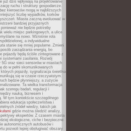
 już dziś wpływają na projektowanie
izację ruchu i struktury gospodarcze.
ez kierowców mogą w najbliższych
niejszyć liczbę wypadków, korków
zyszczeń. Miasta zaczną ewoluować w
estrzeni bardziej przyjaznych
 ponieważ nie będzie potrzeby
k wielu miejsc parkingowych, a ulice
emyślane na nowo. Wzrośnie rola
spółdzielonej, a indywidualne
uta stanie się mniej popularne. Zmieni
sposób zarządzania energią, bo
e pojazdy będą ściśle zintegrowane z
mi systemami zasilania. Rozwój
ry 5G oraz sieci sensorów w miastach
gę do w pełni skomunikowanych
w których pojazdy, sygnalizacja świetlna
munikują się w czasie rzeczywistym.
ruch będzie płynniejszy, a zużycie
ymalizowane. Ta wielka transformacja
k szeregu badań, regulacji i
między nauką, biznesem i
ją. W tym kontekście szczególnego
biera edukacja społeczeństwa i
etelnych źródeł wiedzy, takich jak
ykułami
gdzie można śledzić analizy,
rspektywy ekspertów. Z czasem miasta
rdziej ekologiczne, ciche i bezpieczne.
e autonomicznych autobusów i
rtu pozwoli lepiej obsługiwać obszary