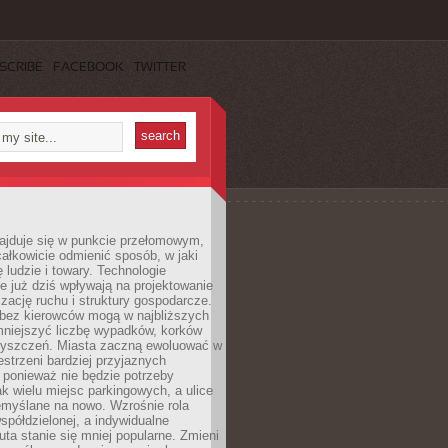
SCRIBE
FACEBOOK
TWITTER
najduje się w punkcie przełomowym,
ałkowicie odmienić sposób, w jaki
ę ludzie i towary. Technologie
 już dziś wpływają na projektowanie
izację ruchu i struktury gospodarcze.
ez kierowców mogą w najbliższych
niejszyć liczbę wypadków, korków
zyszczeń. Miasta zaczną ewoluować w
estrzeni bardziej przyjaznych
 ponieważ nie będzie potrzeby
k wielu miejsc parkingowych, a ulice
emyślane na nowo. Wzrośnie rola
spółdzielonej, a indywidualne
uta stanie się mniej popularne. Zmieni