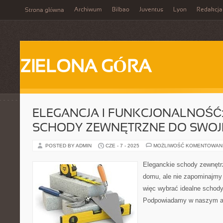
Archiwum
Bilbao
Juventus
Lyon
Redakcja
Strona główna
ZIELONA GÓRA
ELEGANCJA I FUNKCJONALNOŚĆ:
SCHODY ZEWNĘTRZNE DO SWO
POSTED BY ADMIN
CZE - 7 - 2025
MOŻLIWOŚĆ KOMENTOWAN
Eleganckie schody zewnętr
domu, ale nie zapominajmy 
więc wybrać idealne schod
Podpowiadamy w naszym ar