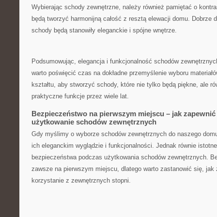
Wybierając​ schody zewnętrzne,⁢ należy również pamiętać⁢ o⁤ kontr
będą tworzyć harmonijną całość z resztą elewacji​ domu. Dobrze d
⁣schody‌ będą stanowiły ⁢eleganckie i ‍spójne⁢ wnętrze.
Podsumowując, elegancja i funkcjonalność schodów zewnętrznych
warto poświęcić czas na dokładne przemyślenie‌ wyboru materiałów
kształtu,⁣ aby stworzyć schody, które nie ⁤tylko będą piękne, ale‍ r
⁣praktyczne funkcje przez wiele lat.
Bezpieczeństwo na pierwszym miejscu – jak zapewnić
użytkowanie schodów⁤ zewnętrznych
Gdy ⁣myślimy o wyborze schodów zewnętrznych do​ naszego ‌domu,
‍ich eleganckim wyglądzie ​i‍ funkcjonalności. Jednak równie istotn
bezpieczeństwa podczas użytkowania schodów⁤ zewnętrznych.⁢ B
‌zawsze na pierwszym⁢ miejscu, dlatego warto zastanowić ‍się,⁤ ja
korzystanie z zewnętrznych stopni.