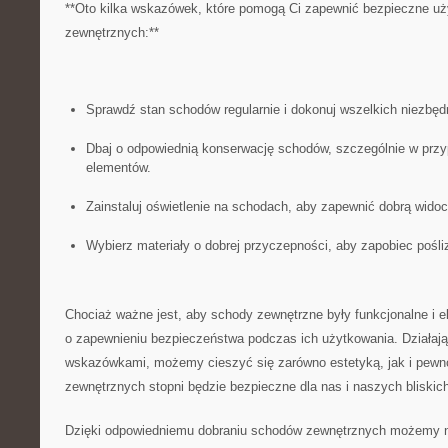
**Oto kilka wskazówek, które pomogą Ci zapewnić ‌bezpieczne u
zewnętrznych:**
Sprawdź stan​ schodów regularnie⁣ i dokonuj ⁢wszelkich niezbę
Dbaj o odpowiednią konserwację‍ schodów, szczególnie w prz
elementów.
Zainstaluj oświetlenie na schodach, ​aby zapewnić ‍dobrą widoc
Wybierz materiały ⁣o dobrej przyczepności, ⁢aby zapobiec pośl
Chociaż ‌ważne ‍jest, ⁣aby‌ schody⁤ zewnętrzne ⁤były funkcjonalne​ i
‍o zapewnieniu bezpieczeństwa podczas ⁢ich użytkowania. Działaj
wskazówkami,⁣ możemy ⁣cieszyć ‍się zarówno⁢ estetyką,‌ jak i ⁤pewn
zewnętrznych‌ stopni będzie bezpieczne dla nas ⁢i naszych bliskic
Dzięki odpowiedniemu dobraniu‍ schodów zewnętrznych możemy‍ ni