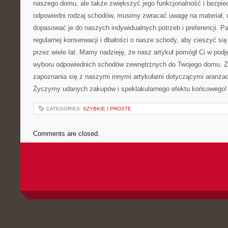
naszego domu, ​ale⁢ także ⁤zwiększyć jego funkcjonalność i bezpi
odpowiedni rodzaj schodów, musimy zwracać uwagę na materiał, d
‌dopasować je do naszych ‍indywidualnych ‍potrzeb⁣ i preferencji. P
regularnej konserwacji i⁣ dbałości o nasze schody, aby ‍cieszyć się i
przez wiele lat. Mamy nadzieję, że nasz artykuł pomógł Ci w podj
wyboru odpowiednich⁢ schodów ⁢zewnętrznych do Twojego domu.‍ 
zapoznania się z naszymi innymi artykułami ‌dotyczącymi aranżacji
Życzymy udanych zakupów ⁢i ‌spektakularnego efektu⁣ końcowego!
CATEGORIES:
SZYBKIE I PROSTE
Comments are closed.