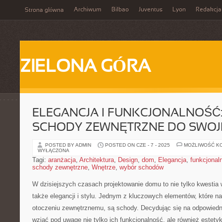
Archiwum
Bilbao
Juventus
Lyon
Redakcja
Strona główna
ZIELONA GÓRA
ELEGANCJA I FUNKCJONALNOŚĆ:
SCHODY ZEWNĘTRZNE DO SWO
POSTED BY ADMIN
POSTED ON CZE - 7 - 2025
MOŻLIWOŚĆ K
WYŁĄCZONA
Tagi:
aranżacja
,
Architektura
,
Design
,
dom
,
Elegancja
,
funkcjonal
schody zewnętrzne
,
Wnętrze
,
wybór schodów
W dzisiejszych czasach⁤ projektowanie domu to nie tylko​ kwestia 
także elegancji ‍i stylu. Jednym‌ z kluczowych elementów, które⁤ n
otoczeniu ⁢zewnętrznemu, są schody. Decydując się na odpowiedni
wziąć pod uwagę nie tylko ich funkcjonalność, ⁣ale ⁢również estetyk