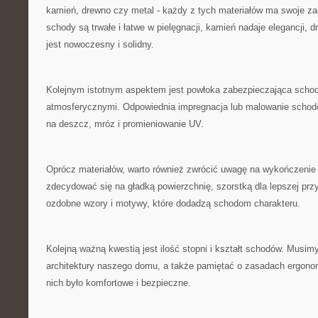
⁤kamień, drewno czy metal -​ każdy ‌z tych⁤ materiałów ma ⁣swoje za
schody są trwałe i łatwe w‌ pielęgnacji, kamień nadaje elegancji, dr
jest nowoczesny i solidny.
Kolejnym istotnym ⁢aspektem ‍jest ⁤powłoka⁢ zabezpieczająca⁢ scho
atmosferycznymi. ⁤Odpowiednia impregnacja⁢ lub malowanie schodó
na deszcz,‍ mróz i promieniowanie UV.
Oprócz materiałów, warto również zwrócić uwagę na‌ wykończeni
zdecydować się⁣ na ⁢gładką⁣ powierzchnię, szorstką⁤ dla lepszej prz
ozdobne wzory i motywy, które dodadzą schodom charakteru.
Kolejną ważną ⁢kwestią jest ilość ⁣stopni‍ i ⁢kształt schodów. ​Musi
architektury naszego domu, a⁤ także pamiętać o zasadach ergono
nich było komfortowe i bezpieczne.