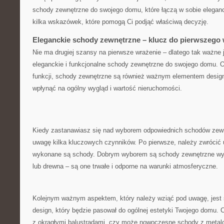
‍schody ​zewnętrzne do swojego domu, które łączą w sobie elegan
kilka ⁤wskazówek, które pomogą Ci podjąć właściwą decyzję.
Eleganckie schody zewnętrzne – ‍klucz do pierwszego
Nie ma drugiej szansy na ⁣pierwsze wrażenie​ – dlatego‌ tak ważne 
eleganckie i funkcjonalne schody zewnętrzne do swojego domu. O
funkcji, schody zewnętrzne są⁤ również‌ ważnym ⁤elementem desi
wpłynąć na ​ogólny wygląd i wartość ⁣nieruchomości.
Kiedy zastanawiasz się nad wyborem odpowiednich schodów zewn
uwagę kilka ‍kluczowych czynników. Po pierwsze, należy​ zwrócić ​
wykonane są schody.⁣ Dobrym wyborem są schody ⁢zewnętrzne wy
lub drewna – są one trwałe ‍i ​odporne na warunki atmosferyczne.
Kolejnym ważnym aspektem, ​który należy wziąć pod uwagę, jest ⁣s
design, który będzie‌ pasował do ogólnej estetyki Twojego domu. C
z okrągłymi balustradami,⁢ czy może ‌nowoczesne schody‍ z ⁤meta