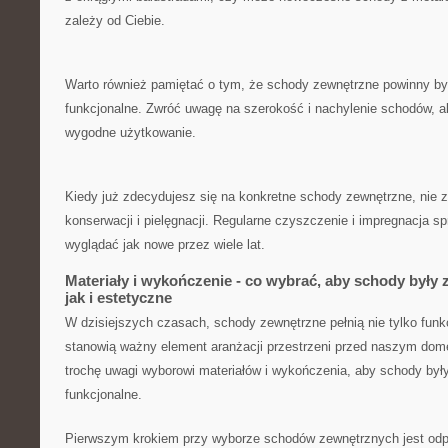
zależy od Ciebie.
Warto również ⁣pamiętać o tym, ⁢że ⁣schody zewnętrzne powinny być 
funkcjonalne. Zwróć ⁤uwagę na szerokość i nachylenie schodów, 
wygodne użytkowanie.
Kiedy już zdecydujesz się na konkretne schody zewnętrzne,⁤ nie z
konserwacji i pielęgnacji. Regularne ⁣czyszczenie i impregnacja ⁢
wyglądać jak nowe ⁤przez wiele lat.
Materiały i wykończenie ⁢- ‌co ⁣wybrać, aby schody były
jak i⁢ estetyczne
W ‌dzisiejszych⁢ czasach, ⁢schody zewnętrzne pełnią​ nie ‌tylko funkcj
stanowią ważny ⁣element ‌aranżacji ‍przestrzeni przed⁤ naszym dom
trochę uwagi​ wyborowi materiałów‌ i wykończenia, aby schody były
funkcjonalne.
Pierwszym krokiem przy ​wyborze schodów ‍zewnętrznych‍ jest ⁣odp