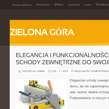
Archiwum
Bilbao
Juventus
Lyon
Redakcja
Strona główna
ZIELONA GÓRA
ELEGANCJA I FUNKCJONALNOŚĆ:
SCHODY ZEWNĘTRZNE DO SWO
POSTED BY ADMIN
CZE - 7 - 2025
MOŻLIWOŚĆ KOMENTOWAN
Eleganckie schody zewnętr
domu, ale nie zapominajmy 
więc wybrać idealne schod
Podpowiadamy w naszym ar