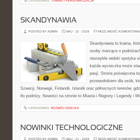
CATEGORIES:
TUNING I PERSONALIZACJA
SKANDYNAWIA
POSTED BY ADMIN
MAJ - 22 - 2026
MOŻLIWOŚĆ KOMENTOWA
Skandynawia to kraina, któr
osoby marzące o podróżach
niezwykłe widoki spotyka s
każda wycieczka może stać
pasji. Strona poświęcona t
przewodnikiem dla osób, kt
Szwecji, Norwegii, Finlandii, Islandii oraz północnych terenów, g
tło podróży. Nowości na stronie to Miasta i Regiony i Legendy i Mi
CATEGORIES:
ROZWÓJ DZIECKA
NOWINKI TECHNOLOGICZNE
POSTED BY ADMIN
MAJ - 21 - 2026
MOŻLIWOŚĆ KOMENTOWA