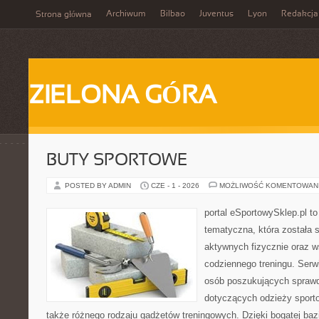
Archiwum
Bilbao
Juventus
Lyon
Redakcja
Strona główna
ZIELONA GÓRA
BUTY SPORTOWE
POSTED BY ADMIN
CZE - 1 - 2026
MOŻLIWOŚĆ KOMENTOWAN
portal eSportowySklep.pl t
tematyczna, która została 
aktywnych fizycznie oraz w
codziennego treningu. Serwi
osób poszukujących sprawd
dotyczących odzieży sporto
także różnego rodzaju gadżetów treningowych. Dzięki bogatej baz