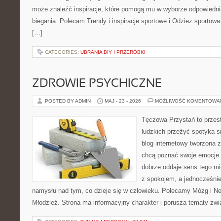
może znaleźć inspiracje, które pomogą mu w wyborze odpowiedn
biegania. Polecam Trendy i inspiracje sportowe i Odzież sportow
[…]
CATEGORIES:
UBRANIA DIY I PRZERÓBKI
ZDROWIE PSYCHICZNE
POSTED BY ADMIN
MAJ - 23 - 2026
MOŻLIWOŚĆ KOMENTOWA
Tęczowa Przystań to przest
ludzkich przeżyć spotyka s
blog internetowy tworzona 
chcą poznać swoje emocje
dobrze oddaje sens tego mi
z spokojem, a jednocześni
namysłu nad tym, co dzieje się w człowieku. Polecamy Mózg i Neu
Młodzież. Strona ma informacyjny charakter i porusza tematy zw