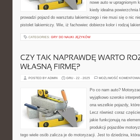
nowe auto w upragnionym ko
kiedy idealna powierzchnia 
prowadzi pojazd do warsztatu lakierniczego i nie musi się o nic ni
pistolet lakierniczy. Wie, iż fachowiec dobierze kolor i rodzaj laki
CATEGORIES:
GRY DO NAUKI JĘZYKÓW
CZY TAK NAPRAWDĘ WARTO RO
WŁASNĄ FIRMĘ?
POSTED BY ADMIN
GRU - 22 - 2025
MOŻLIWOŚĆ KOMENTOWA
Po co nam auto? Motoryzacj
wyjątkowo szeroko interpre
ona wszelkie pojazdy, któr
Lecz również coraz częście
jakie funkcjonują na elem
produkcji pojazdów motoryz
tego wiele osób zalicza je do motoryzacji. Jest to dziedzina, któr