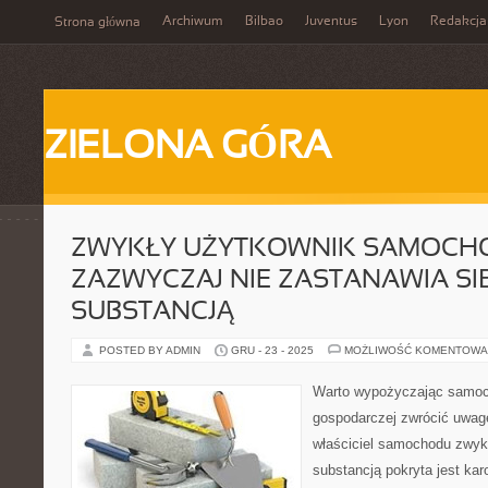
Archiwum
Bilbao
Juventus
Lyon
Redakcja
Strona główna
ZIELONA GÓRA
ZWYKŁY UŻYTKOWNIK SAMOCH
ZAZWYCZAJ NIE ZASTANAWIA SIĘ
SUBSTANCJĄ
POSTED BY ADMIN
GRU - 23 - 2025
MOŻLIWOŚĆ KOMENTOWA
Warto wypożyczając samoc
gospodarczej zwrócić uwag
właściciel samochodu zwykl
substancją pokryta jest kar