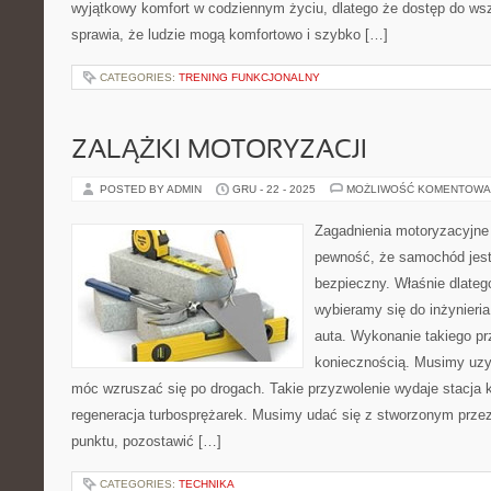
wyjątkowy komfort w codziennym życiu, dlatego że dostęp do wsz
sprawia, że ludzie mogą komfortowo i szybko […]
CATEGORIES:
TRENING FUNKCJONALNY
ZALĄŻKI MOTORYZACJI
POSTED BY ADMIN
GRU - 22 - 2025
MOŻLIWOŚĆ KOMENTOWA
Zagadnienia motoryzacyjn
pewność, że samochód jes
bezpieczny. Właśnie dlateg
wybieramy się do inżynieria
auta. Wykonanie takiego prz
koniecznością. Musimy uzy
móc wzruszać się po drogach. Takie przyzwolenie wydaje stacja 
regeneracja turbosprężarek. Musimy udać się z stworzonym prze
punktu, pozostawić […]
CATEGORIES:
TECHNIKA