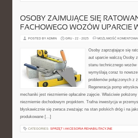
OSOBY ZAJMUJĄCE SIĘ RATOWA
FACHOWEGO WOZÓW UPARCIE 
POSTED BY ADMIN
GRU - 22 - 2025
MOŻLIWOŚĆ KOMENTOWA
Osoby zaprzątające się ra
aut uparcie walczą Osoby z
stanu technicznego wozów u
wymyślają coraz to nowsze
problemów połączonych z ż
Regeneracja pomp wtryskow
mechaniki jest niezmiernie opłacalne zajęcie. Właściwie położony
niezmiernie dochodowym projektem. Trafna inwestycja w przemys
błyskawicznie się zwraca zważając na stan polskich dróg i na ja
produkowane […]
CATEGORIES:
SPRZĘT I AKCESORIA REHABILITACYJNE