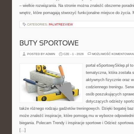
– wielkie rozwiązania. Na stronie można znaleźć obszerne porad
wnętrz, które pomagają stworzyć funkcjonalne miejsce do życia. 
CATEGORIES:
PALMTREEVIEW
BUTY SPORTOWE
POSTED BY ADMIN
CZE - 1 - 2026
MOŻLIWOŚĆ KOMENTOWAN
portal eSportowySklep.pl t
tematyczna, która została 
aktywnych fizycznie oraz w
codziennego treningu. Serwi
osób poszukujących sprawd
dotyczących odzieży sporto
także różnego rodzaju gadżetów treningowych. Dzięki bogatej baz
może znaleźć inspiracje, które pomogą mu w wyborze odpowiedn
biegania. Polecam Trendy i inspiracje sportowe i Odzież sportow
[…]