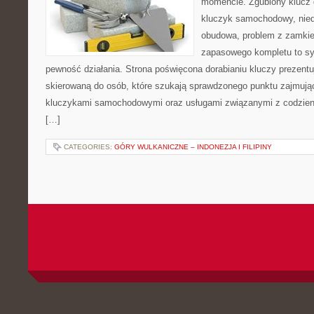
momencie. Zgubiony klucz 
kluczyk samochodowy, niedz
obudowa, problem z zamkie
zapasowego kompletu to syt
pewność działania. Strona poświęcona dorabianiu kluczy prezentu
skierowaną do osób, które szukają sprawdzonego punktu zajmują
kluczykami samochodowymi oraz usługami związanymi z codzie
[…]
CATEGORIES:
GÓRY WULKANICZNE – INDONEZJA I FILIPINY