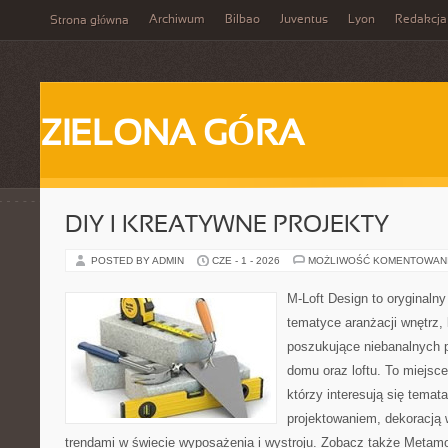
Archiwum
Bilbao
Juventus
Lyon
Redakcja
Strona główna
ZIELONA GÓRA
DIY I KREATYWNE PROJEKTY
POSTED BY ADMIN
CZE - 1 - 2026
MOŻLIWOŚĆ KOMENTOWAN
M-Loft Design to oryginaln
tematyce aranżacji wnętrz, 
poszukujące niebanalnych 
domu oraz loftu. To miejsc
którzy interesują się tema
projektowaniem, dekoracją
trendami w świecie wyposażenia i wystroju. Zobacz także Metamo