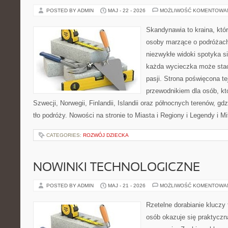
POSTED BY ADMIN
MAJ - 22 - 2026
MOŻLIWOŚĆ KOMENTOWA
Skandynawia to kraina, któr
osoby marzące o podróżach
niezwykłe widoki spotyka s
każda wycieczka może stać
pasji. Strona poświęcona t
przewodnikiem dla osób, kt
Szwecji, Norwegii, Finlandii, Islandii oraz północnych terenów, g
tło podróży. Nowości na stronie to Miasta i Regiony i Legendy i Mi
CATEGORIES:
ROZWÓJ DZIECKA
NOWINKI TECHNOLOGICZNE
POSTED BY ADMIN
MAJ - 21 - 2026
MOŻLIWOŚĆ KOMENTOWA
Rzetelne dorabianie kluczy 
osób okazuje się praktycz