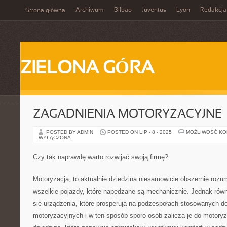
Archiwum
Bilbao
Juventus
Lyon
Redakcja
Strona główna
ZIELONA GÓRA
ZAGADNIENIA MOTORYZACYJNE
POSTED BY ADMIN
POSTED ON LIP - 8 - 2025
MOŻLIWOŚĆ K
WYŁĄCZONA
Czy tak naprawdę warto rozwijać swoją firmę?
Motoryzacja, to aktualnie dziedzina niesamowicie obszernie rozu
wszelkie pojazdy, które napędzane są mechanicznie. Jednak równi
się urządzenia, które prosperują na podzespołach stosowanych 
motoryzacyjnych i w ten sposób sporo osób zalicza je do motoryza