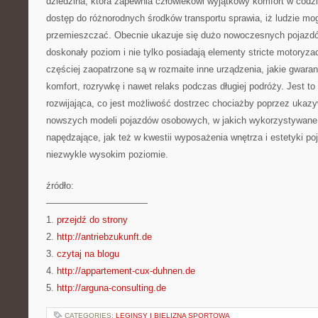
dziedzina, która zapewnia człowiekowi wyjątkowy komfort w cod
dostęp do różnorodnych środków transportu sprawia, iż ludzie mo
przemieszczać. Obecnie ukazuje się dużo nowoczesnych pojazdów
doskonały poziom i nie tylko posiadają elementy stricte motoryz
częściej zaopatrzone są w rozmaite inne urządzenia, jakie gwara
komfort, rozrywkę i nawet relaks podczas długiej podróży. Jest t
rozwijająca, co jest możliwość dostrzec chociażby poprzez ukazy
nowszych modeli pojazdów osobowych, w jakich wykorzystywane 
napędzające, jak też w kwestii wyposażenia wnętrza i estetyki po
niezwykle wysokim poziomie.
źródło:
———————————
1.
przejdź do strony
2.
http://antriebzukunft.de
3.
czytaj na blogu
4.
http://appartement-cux-duhnen.de
5.
http://arguna-consulting.de
CATEGORIES:
LEGINSY I BIELIZNA SPORTOWA