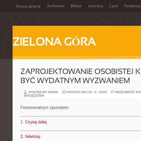
Archiwum
Bilbao
Juventus
Lyon
Redakcja
Strona główna
ZIELONA GÓRA
ZAPROJEKTOWANIE OSOBISTEJ K
BYĆ WYDATNYM WYZWANIEM
POSTED BY ADMIN
POSTED ON LIS - 3 - 2025
MOŻLIWOŚĆ K
WYŁĄCZONA
Fenomenalnym sposobem
1.
Czytaj dalej
2.
felietony