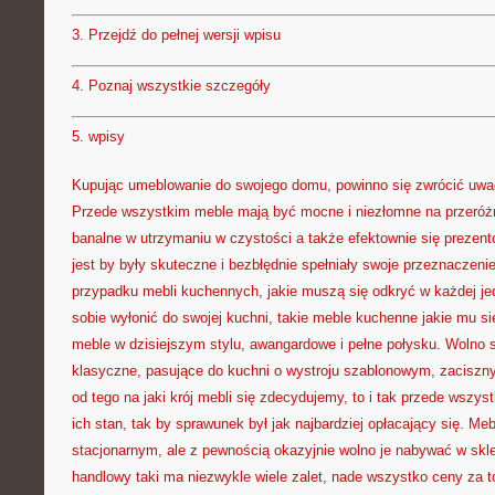
3.
Przejdź do pełnej wersji wpisu
4.
Poznaj wszystkie szczegóły
5.
wpisy
Kupując umeblowanie do swojego domu, powinno się zwrócić uwag
Przede wszystkim meble mają być mocne i niezłomne na przeróż
banalne w utrzymaniu w czystości a także efektownie się preze
jest by były skuteczne i bezbłędnie spełniały swoje przeznaczeni
przypadku mebli kuchennych, jakie muszą się odkryć w każdej j
sobie wyłonić do swojej kuchni, takie meble kuchenne jakie mu s
meble w dzisiejszym stylu, awangardowe i pełne połysku. Wolno
klasyczne, pasujące do kuchni o wystroju szablonowym, zaciszny
od tego na jaki krój mebli się zdecydujemy, to i tak przede wszy
ich stan, tak by sprawunek był jak najbardziej opłacający się. Me
stacjonarnym, ale z pewnością okazyjnie wolno je nabywać w skl
handlowy taki ma niezwykle wiele zalet, nade wszystko ceny za 