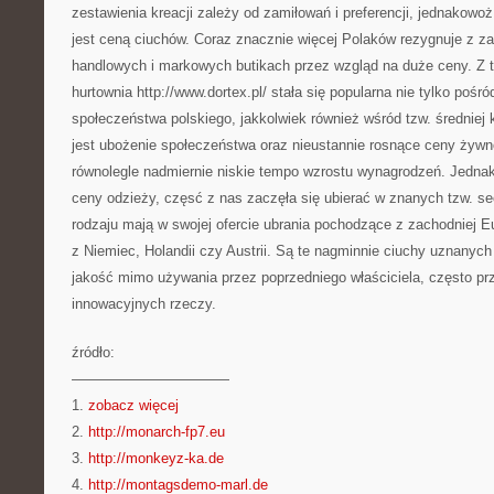
zestawienia kreacji zależy od zamiłowań i preferencji, jednakowo
jest ceną ciuchów. Coraz znacznie więcej Polaków rezygnuje z
handlowych i markowych butikach przez wzgląd na duże ceny. Z 
hurtownia http://www.dortex.pl/ stała się popularna nie tylko pośró
społeczeństwa polskiego, jakkolwiek również wśród tzw. średniej 
jest ubożenie społeczeństwa oraz nieustannie rosnące ceny żywnoś
równolegle nadmiernie niskie tempo wzrostu wynagrodzeń. Jednak
ceny odzieży, częsć z nas zaczęła się ubierać w znanych tzw. s
rodzaju mają w swojej ofercie ubrania pochodzące z zachodniej E
z Niemiec, Holandii czy Austrii. Są te nagminnie ciuchy uznanych
jakość mimo używania przez poprzedniego właściciela, często p
innowacyjnych rzeczy.
źródło:
———————————
1.
zobacz więcej
2.
http://monarch-fp7.eu
3.
http://monkeyz-ka.de
4.
http://montagsdemo-marl.de