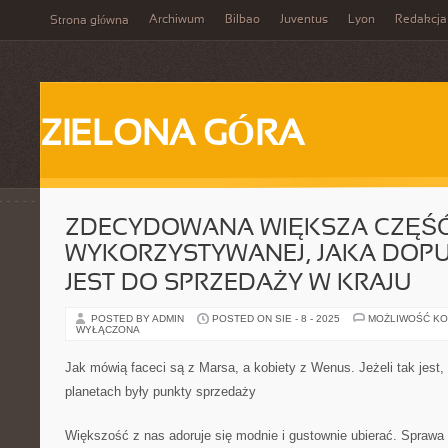
Archiwum
Bilbao
Juventus
Lyon
Redakcja
Strona główna
ZIELONA GÓRA
ZDECYDOWANA WIĘKSZA CZĘŚĆ
WYKORZYSTYWANEJ, JAKA DOP
JEST DO SPRZEDAŻY W KRAJU
POSTED BY ADMIN
POSTED ON SIE - 8 - 2025
MOŻLIWOŚĆ K
WYŁĄCZONA
Jak mówią faceci są z Marsa, a kobiety z Wenus. Jeżeli tak jest,
planetach były punkty sprzedaży
Większość z nas adoruje się modnie i gustownie ubierać. Sprawa