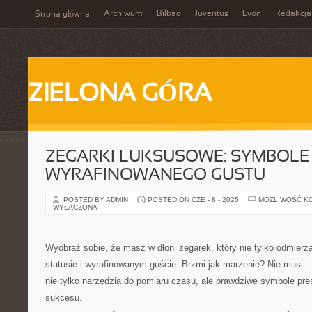
Archiwum
Bilbao
Juventus
Lyon
Redakcja
Strona główna
ZIELONA GÓRA
ZEGARKI LUKSUSOWE: SYMBOLE 
WYRAFINOWANEGO GUSTU
POSTED BY ADMIN
POSTED ON CZE - 8 - 2025
MOŻLIWOŚĆ K
WYŁĄCZONA
Wyobraź sobie, że masz w dłoni zegarek, który nie tylko odmierz
statusie i wyrafinowanym guście. Brzmi jak marzenie? Nie musi 
nie tylko narzędzia do pomiaru czasu, ale prawdziwe symbole presti
sukcesu.