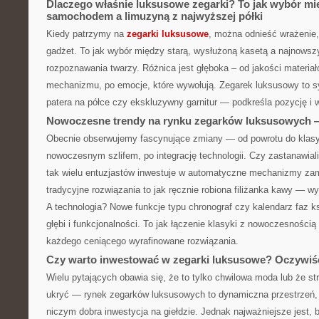
Dlaczego właśnie luksusowe zegarki? To jak wybór m
samochodem a limuzyną z najwyższej półki
Kiedy patrzymy na
zegarki luksusowe
, można odnieść wrażenie, 
gadżet. To jak wybór między starą, wysłużoną kasetą a najnows
rozpoznawania twarzy. Różnica jest głęboka – od jakości materiał
mechanizmu, po emocje, które wywołują. Zegarek luksusowy to s
patera na półce czy ekskluzywny garnitur — podkreśla pozycję i
Nowoczesne trendy na rynku zegarków luksusowych — 
Obecnie obserwujemy fascynujące zmiany — od powrotu do klas
nowoczesnym szlifem, po integrację technologii. Czy zastanawiali
tak wielu entuzjastów inwestuje w automatyczne mechanizmy za
tradycyjne rozwiązania to jak ręcznie robiona filiżanka kawy — wy
A technologia? Nowe funkcje typu chronograf czy kalendarz faz 
głębi i funkcjonalności. To jak łączenie klasyki z nowoczesnością
każdego ceniącego wyrafinowane rozwiązania.
Czy warto inwestować w zegarki luksusowe? Oczywiśc
Wielu pytających obawia się, że to tylko chwilowa moda lub że str
ukryć — rynek zegarków luksusowych to dynamiczna przestrzeń,
niczym dobra inwestycja na giełdzie. Jednak najważniejsze jest,