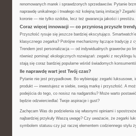
renomowanych marek i sprawdzonych sprzedawców. Pytanie brzmi:
naprawdę unikalnego i trwałego niż kolejną tanią imitację? Zegarki
koronie — nie tylko ozdoba, lecz też gwarancja jakości i prestiżu.
Coraz więcej innowacji — co przyniosą przyszłe trend
Przyszłość rysuje się jeszcze bardziej ekscytująco. Smartwatch’
klasycznego zegarka? Potrójne mechanizmy łączące tradycję z c
Trendem jest personalizacja — od indywidualnych grawerów po li
również pominąć ekologicznych rozwiązań: zegarki z recyklingu 
stają się coraz bardziej popularne wśród świadomych konsumentó
Ile naprawdę wart jest Twój czas?
Pytanie nie jest przypadkowe. Bo wybierając zegarki luksusowe, i
produkt — inwestujesz w siebie, swoją markę i przyszłość. A moż
podejścia do tego, co nosisz na nadgarstku? Może warto postawi
będzie odzwierciedlać Twoje aspiracje i gust?
Zachęcam Was do podzielenia się własnymi opiniami i spostrzeże
najbardziej przykuły Waszą uwagę? Czy uważacie, że zegarki lu
symbolem statusu czy już raczej elementem codziennego stylu ż