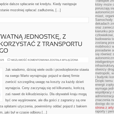
Transport z
będzie dalsze spłacanie rat kredytu. Kiedy następuje
który może c
poruszają si
 stanie mozolniej opłacać zadłużenia, […]
autonomiczne
miast, organ
Samochody b
dekadach zm
oraz zaniec
kierunku prz
człowiekowi,
WATNĄ JEDNOSTKĘ, Z
budowania ta
zostaną prz
 KORZYSTAĆ Z TRANSPORTU
mobilności w
GO
posiadanie a
się również 
autonomiczn
PROWADZĄC
2025
MOŻLIWOŚĆ KOMENTOWANIA
ZOSTAŁA WYŁĄCZONA
inteligentny
PRYWATNĄ
infrastruktu
JEDNOSTKĘ,
Z
otworzy dro
Jak wiadomo, dzisiaj wiele osób i przedsiębiorstw stawia
REGUŁY
metropolii, 
MUSIMY
na swego Warto wynajmując pojazd w danej firmie
KORZYSTAĆ
i budynki ko
Z
Dzięki temu 
zwrócić szczególną uwagę na koszty za każdy dzień
TRANSPORTU
energii zopt
SAMOCHODOWEGO
wynajęcia. Ceny zaczynają się od kilkunastu, kończą
wymaga jedna
współpracy 
zaś nawet do kilkudziesięciu. Dla obywateli kraju mogą
administrac
znaczenia na
być one wygórowane, ale dla gości z zagranicy są one
dostęp do rz
za opłatami użyczenia, powinniśmy oddać pojazd z bakiem
strona z art
raporty i pe
m, jaki był w czasie odbioru […]