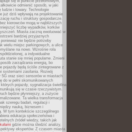
najduje się w punkcie przełomowym,
ałkowicie odmienić sposób, w jaki
ę ludzie i towary. Technologie
 już dziś wpływają na projektowanie
izację ruchu i struktury gospodarcze.
ez kierowców mogą w najbliższych
niejszyć liczbę wypadków, korków
zyszczeń. Miasta zaczną ewoluować w
estrzeni bardziej przyjaznych
 ponieważ nie będzie potrzeby
k wielu miejsc parkingowych, a ulice
emyślane na nowo. Wzrośnie rola
spółdzielonej, a indywidualne
uta stanie się mniej popularne. Zmieni
sposób zarządzania energią, bo
e pojazdy będą ściśle zintegrowane z
mi systemami zasilania. Rozwój
ry 5G oraz sieci sensorów w miastach
gę do w pełni skomunikowanych
w których pojazdy, sygnalizacja świetlna
munikują się w czasie rzeczywistym.
ruch będzie płynniejszy, a zużycie
ymalizowane. Ta wielka transformacja
k szeregu badań, regulacji i
między nauką, biznesem i
ją. W tym kontekście szczególnego
biera edukacja społeczeństwa i
etelnych źródeł wiedzy, takich jak
ykułami
gdzie można śledzić analizy,
rspektywy ekspertów. Z czasem miasta