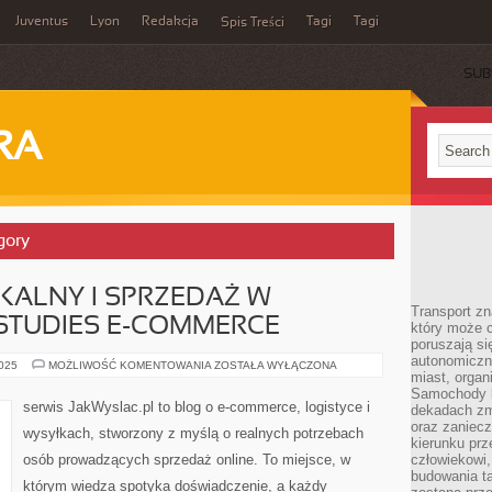
Juventus
Lyon
Redakcja
Tagi
Tagi
Spis Treści
SUB
RA
gory
KALNY I SPRZEDAŻ W
Transport z
E STUDIES E-COMMERCE
który może c
poruszają si
autonomiczne
E-
2025
MOŻLIWOŚĆ KOMENTOWANIA
ZOSTAŁA WYŁĄCZONA
miast, organ
COMMERCE
LOKALNY
Samochody b
I
serwis JakWyslac.pl to blog o e-commerce, logistyce i
dekadach zm
SPRZEDAŻ
W
oraz zaniec
wysyłkach, stworzony z myślą o realnych potrzebach
REGIONIE
kierunku prz
I
osób prowadzących sprzedaż online. To miejsce, w
człowiekowi,
CASE
STUDIES
budowania ta
którym wiedza spotyka doświadczenie, a każdy
E-