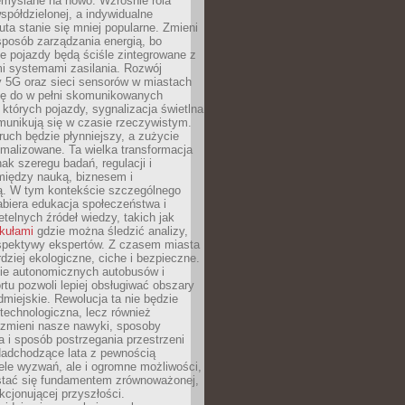
emyślane na nowo. Wzrośnie rola
spółdzielonej, a indywidualne
uta stanie się mniej popularne. Zmieni
sposób zarządzania energią, bo
e pojazdy będą ściśle zintegrowane z
mi systemami zasilania. Rozwój
ry 5G oraz sieci sensorów w miastach
gę do w pełni skomunikowanych
w których pojazdy, sygnalizacja świetlna
munikują się w czasie rzeczywistym.
ruch będzie płynniejszy, a zużycie
ymalizowane. Ta wielka transformacja
k szeregu badań, regulacji i
między nauką, biznesem i
ją. W tym kontekście szczególnego
biera edukacja społeczeństwa i
etelnych źródeł wiedzy, takich jak
ykułami
gdzie można śledzić analizy,
rspektywy ekspertów. Z czasem miasta
rdziej ekologiczne, ciche i bezpieczne.
e autonomicznych autobusów i
rtu pozwoli lepiej obsługiwać obszary
odmiejskie. Rewolucja ta nie będzie
 technologiczna, lecz również
 zmieni nasze nawyki, sposoby
 i sposób postrzegania przestrzeni
Nadchodzące lata z pewnością
ele wyzwań, ale i ogromne możliwości,
stać się fundamentem zrównoważonej,
kcjonującej przyszłości.