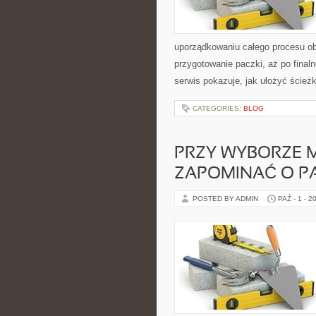
uporządkowaniu całego procesu ob
przygotowanie paczki, aż po final
serwis pokazuje, jak ułożyć ścież
CATEGORIES:
BLOG
PRZY WYBORZE M
ZAPOMINAĆ O P
POSTED BY ADMIN
PAŹ - 1 - 2