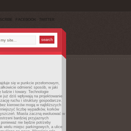
SCRIBE
FACEBOOK
TWITTER
najduje się w punkcie przełomowym,
ałkowicie odmienić sposób, w jaki
ę ludzie i towary. Technologie
 już dziś wpływają na projektowanie
izację ruchu i struktury gospodarcze.
ez kierowców mogą w najbliższych
niejszyć liczbę wypadków, korków
zyszczeń. Miasta zaczną ewoluować w
estrzeni bardziej przyjaznych
 ponieważ nie będzie potrzeby
k wielu miejsc parkingowych, a ulice