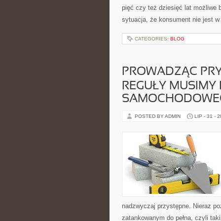
pięć czy też dziesięć lat możliwe 
sytuacja, że konsument nie jest w
CATEGORIES:
BLOG
PROWADZĄC PRY
REGUŁY MUSIMY
SAMOCHODOWE
POSTED BY ADMIN
LIP - 31 - 
nadzwyczaj przystępne. Nieraz po
zatankowanym do pełna, czyli taki