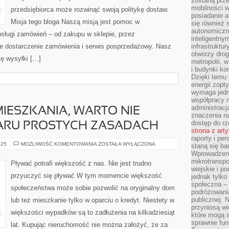
zostaną prz
COMMERCE
mobilności w
przedsiębiorca może rozwinąć swoją politykę dostaw.
posiadanie a
Misja tego bloga Naszą misją jest pomoc w
się również 
autonomiczn
sługi zamówień – od zakupu w sklepie, przez
inteligentny
ne dostarczenie zamówienia i serwis posprzedażowy. Nasz
infrastruktu
otworzy dro
kę wysyłki […]
metropolii, 
i budynki ko
Dzięki temu 
energii zopt
wymaga jedna
współpracy 
administrac
IESZKANIA, WARTO NIE
znaczenia na
dostęp do rz
ARU PROSTYCH ZASADACH
strona z art
raporty i pe
PRZY
025
MOŻLIWOŚĆ KOMENTOWANIA
ZOSTAŁA WYŁĄCZONA
staną się ba
WYBORZE
Wprowadzeni
MIESZKANIA,
WARTO
mikrotranspo
Pływać potrafi większość z nas. Nie jest trudno
NIE
wiejskie i p
ZAPOMINAĆ
przyuczyć się pływać W tym momencie większość
jednak tylko
O
PARU
społeczna –
społeczeństwa może sobie pozwolić na oryginalny dom
PROSTYCH
podróżowania
ZASADACH
publicznej. 
lub też mieszkanie tylko w oparciu o kredyt. Niestety w
przyniosą wi
większości wypadków są to zadłużenia na kilkadziesiąt
które mogą 
sprawnie fun
lat. Kupując nieruchomość nie można założyć, że za