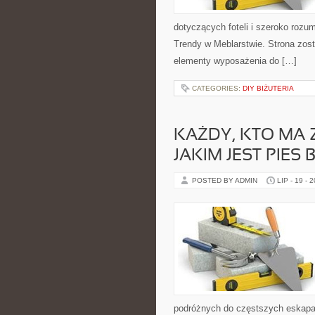
dotyczących foteli i szeroko rozu
Trendy w Meblarstwie. Strona zost
elementy wyposażenia do […]
CATEGORIES:
DIY BIŻUTERIA
KAŻDY, KTO MA 
JAKIM JEST PIES
POSTED BY ADMIN
LIP - 19 - 
podróżnych do częstszych eskapa