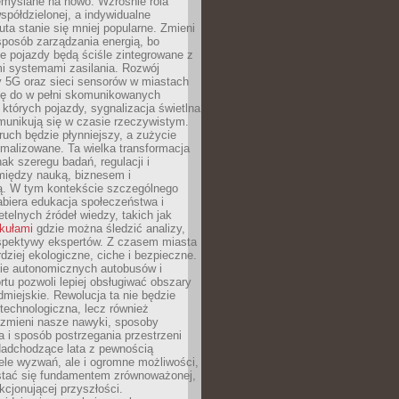
emyślane na nowo. Wzrośnie rola
spółdzielonej, a indywidualne
uta stanie się mniej popularne. Zmieni
sposób zarządzania energią, bo
e pojazdy będą ściśle zintegrowane z
mi systemami zasilania. Rozwój
ry 5G oraz sieci sensorów w miastach
gę do w pełni skomunikowanych
w których pojazdy, sygnalizacja świetlna
munikują się w czasie rzeczywistym.
ruch będzie płynniejszy, a zużycie
ymalizowane. Ta wielka transformacja
k szeregu badań, regulacji i
między nauką, biznesem i
ją. W tym kontekście szczególnego
biera edukacja społeczeństwa i
etelnych źródeł wiedzy, takich jak
ykułami
gdzie można śledzić analizy,
rspektywy ekspertów. Z czasem miasta
rdziej ekologiczne, ciche i bezpieczne.
e autonomicznych autobusów i
rtu pozwoli lepiej obsługiwać obszary
odmiejskie. Rewolucja ta nie będzie
 technologiczna, lecz również
 zmieni nasze nawyki, sposoby
 i sposób postrzegania przestrzeni
Nadchodzące lata z pewnością
ele wyzwań, ale i ogromne możliwości,
stać się fundamentem zrównoważonej,
kcjonującej przyszłości.