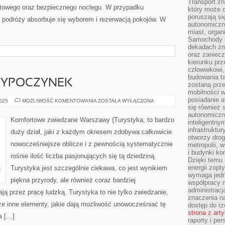
Transport z
towego oraz bezpiecznego noclegu. W przypadku
który może c
poruszają si
o podróży absorbuje się wyborem i rezerwacją pokojów. W
autonomiczne
miast, organ
Samochody b
dekadach zm
oraz zaniec
kierunku prz
człowiekowi,
budowania ta
YPOCZYNEK
zostaną prz
mobilności w
posiadanie a
KOMFORTOWY
2025
MOŻLIWOŚĆ KOMENTOWANIA
ZOSTAŁA WYŁĄCZONA
WYPOCZYNEK
się również 
autonomiczn
Komfortowe zwiedzane Warszawy {Turystyka, to bardzo
inteligentny
infrastruktu
duży dział, jaki z każdym okresem zdobywa całkowicie
otworzy dro
nowocześniejsze oblicze i z pewnością systematycznie
metropolii, 
i budynki ko
rośnie ilość liczba pasjonujących się tą dziedziną.
Dzięki temu 
energii zopt
Turystyka jest szczególnie ciekawa, co jest wynikiem
wymaga jedna
piękna przyrody, ale również coraz bardziej
współpracy 
administrac
ają przez pracę ludzką. Turystyka to nie tylko zwiedzanie,
znaczenia na
kże inne elementy, jakie dają możliwość unowocześniać tę
dostęp do rz
strona z art
a […]
raporty i pe