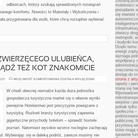
zostaną prz
odbiorcach, którzy szukają sprawdzonych rozwiązań
mobilności w
posiadanie a
mianego komfortu. Nowości to Materiały i Wykończenia i
się również 
autonomiczn
ała przygotowana dla osób, które chcą rozsądnie wybierać
inteligentny
infrastruktu
otworzy dro
metropolii, 
i budynki ko
Dzięki temu 
energii zopt
wymaga jedna
ZWIERZĘCEGO ULUBIEŃCA,
współpracy 
administrac
 BĄDŹ TEŻ KOT ZNAKOMICIE
znaczenia na
dostęp do rz
strona z art
KAŻDY,
2025
MOŻLIWOŚĆ KOMENTOWANIA
ZOSTAŁA WYŁĄCZONA
KTO
raporty i pe
MA
staną się ba
ZWIERZĘCEGO
W chwili obecnej niemalże każda duża jednostka
ULUBIEŃCA,
Wprowadzeni
JAKIM
mikrotranspo
gospodarcza turystyczna martwi się o własne wyniki
JEST
wiejskie i p
PIES
pieniężne Hotelarstwo jest precyzyjnie powiązane z
BĄDŹ
jednak tylko
TEŻ
społeczna –
turystyką. Rozkwit branży turystycznej zapewnia
KOT
podróżowania
ZNAKOMICIE
gigantyczne przychody hotelom – sprawdź hostele
publicznej. 
przyniosą wi
poznań. Natomiast wysokie wzorce noclegów zachęcają
które mogą 
sprawnie fun
d. Wybierając się w daleką podróż, zawsze musimy nie