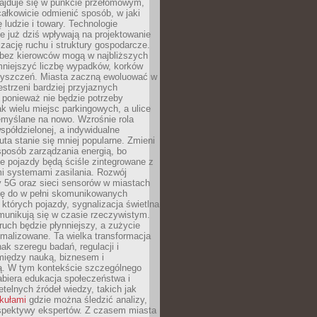
najduje się w punkcie przełomowym,
ałkowicie odmienić sposób, w jaki
ę ludzie i towary. Technologie
 już dziś wpływają na projektowanie
izację ruchu i struktury gospodarcze.
ez kierowców mogą w najbliższych
niejszyć liczbę wypadków, korków
zyszczeń. Miasta zaczną ewoluować w
estrzeni bardziej przyjaznych
 ponieważ nie będzie potrzeby
k wielu miejsc parkingowych, a ulice
emyślane na nowo. Wzrośnie rola
spółdzielonej, a indywidualne
uta stanie się mniej popularne. Zmieni
sposób zarządzania energią, bo
e pojazdy będą ściśle zintegrowane z
mi systemami zasilania. Rozwój
ry 5G oraz sieci sensorów w miastach
gę do w pełni skomunikowanych
w których pojazdy, sygnalizacja świetlna
munikują się w czasie rzeczywistym.
ruch będzie płynniejszy, a zużycie
ymalizowane. Ta wielka transformacja
k szeregu badań, regulacji i
między nauką, biznesem i
ją. W tym kontekście szczególnego
biera edukacja społeczeństwa i
etelnych źródeł wiedzy, takich jak
ykułami
gdzie można śledzić analizy,
rspektywy ekspertów. Z czasem miasta