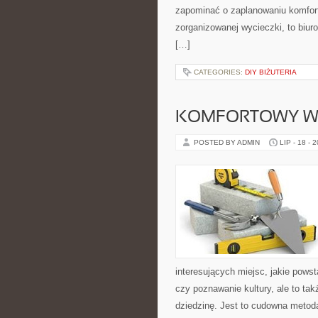
zapominać o zaplanowaniu komfor
zorganizowanej wycieczki, to biur
[…]
CATEGORIES:
DIY BIŻUTERIA
KOMFORTOWY W
POSTED BY ADMIN
LIP - 18 - 
interesujących miejsc, jakie powst
czy poznawanie kultury, ale to ta
dziedzinę. Jest to cudowna metod