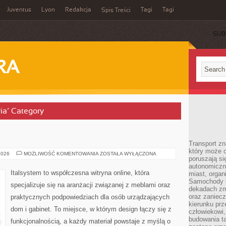
Juventus
Lyon
Redakcja
Tagi
Tagi
Spis Treści
SUB
RA
ria’ Category
Transport z
który może c
DIY
2026
MOŻLIWOŚĆ KOMENTOWANIA
ZOSTAŁA WYŁĄCZONA
poruszają si
I
RENOWACJE
autonomiczne
Italsystem to współczesna witryna online, która
miast, organ
Samochody b
specjalizuje się na aranżacji związanej z meblami oraz
dekadach zm
oraz zaniec
praktycznych podpowiedziach dla osób urządzających
kierunku prz
dom i gabinet. To miejsce, w którym design łączy się z
człowiekowi,
budowania ta
funkcjonalnością, a każdy materiał powstaje z myślą o