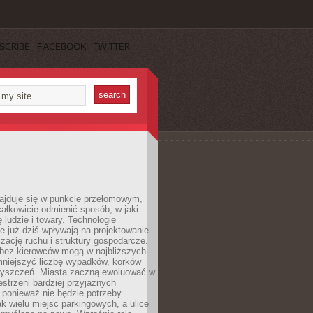
SCRIBE
FACEBOOK
TWITTER
najduje się w punkcie przełomowym,
ałkowicie odmienić sposób, w jaki
ę ludzie i towary. Technologie
 już dziś wpływają na projektowanie
izację ruchu i struktury gospodarcze.
ez kierowców mogą w najbliższych
niejszyć liczbę wypadków, korków
zyszczeń. Miasta zaczną ewoluować w
estrzeni bardziej przyjaznych
 ponieważ nie będzie potrzeby
k wielu miejsc parkingowych, a ulice