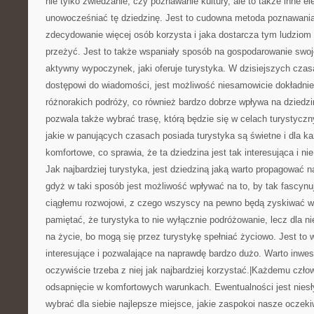
nie tylko zwiedzanie, czy poznawanie kultury, ale to także inne e
unowocześniać tę dziedzinę. Jest to cudowna metoda poznawania 
zdecydowanie więcej osób korzysta i jaka dostarcza tym ludzio
przeżyć. Jest to także wspaniały sposób na gospodarowanie swo
aktywny wypoczynek, jaki oferuje turystyka. W dzisiejszych czas
dostępowi do wiadomości, jest możliwość niesamowicie dokładnie
różnorakich podróży, co również bardzo dobrze wpływa na dziedzin
pozwala także wybrać trasę, którą będzie się w celach turystycz
jakie w panujących czasach posiada turystyka są świetne i dla 
komfortowe, co sprawia, że ta dziedzina jest tak interesująca i n
Jak najbardziej turystyka, jest dziedziną jaką warto propagować 
gdyż w taki sposób jest możliwość wpływać na to, by tak fascynu
ciągłemu rozwojowi, z czego wszyscy na pewno będą zyskiwać wi
pamiętać, że turystyka to nie wyłącznie podróżowanie, lecz dla n
na życie, bo mogą się przez turystykę spełniać życiowo. Jest to
interesujące i pozwalające na naprawdę bardzo dużo. Warto inwes
oczywiście trzeba z niej jak najbardziej korzystać.|Każdemu czło
odsapnięcie w komfortowych warunkach. Ewentualności jest niesł
wybrać dla siebie najlepsze miejsce, jakie zaspokoi nasze oczek