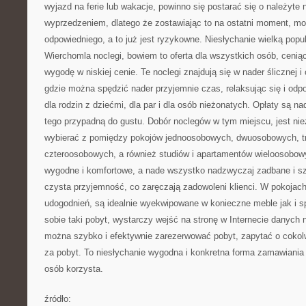
wyjazd na ferie lub wakacje, powinno się postarać się o należyte 
wyprzedzeniem, dlatego że zostawiając to na ostatni moment, mo
odpowiedniego, a to już jest ryzykowne. Niesłychanie wielką popul
Wierchomla noclegi, bowiem to oferta dla wszystkich osób, cenią
wygodę w niskiej cenie. Te noclegi znajdują się w nader ślicznej i 
gdzie można spędzić nader przyjemnie czas, relaksując się i od
dla rodzin z dziećmi, dla par i dla osób nieżonatych. Opłaty są 
tego przypadną do gustu. Dobór noclegów w tym miejscu, jest ni
wybierać z pomiędzy pokojów jednoosobowych, dwuosobowych, 
czteroosobowych, a również studiów i apartamentów wieloosobow
wygodne i komfortowe, a nade wszystko nadzwyczaj zadbane i s
czysta przyjemność, co zaręczają zadowoleni klienci. W pokojach
udogodnień, są idealnie wyekwipowane w konieczne meble jak i s
sobie taki pobyt, wystarczy wejść na stronę w Internecie danych 
można szybko i efektywnie zarezerwować pobyt, zapytać o cokolw
za pobyt. To niesłychanie wygodna i konkretna forma zamawiania
osób korzysta.
źródło: