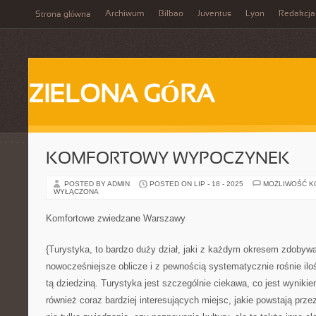
Archiwum
Bilbao
Juventus
Lyon
Redakcja
Strona główna
ZIELONA GÓRA
KOMFORTOWY WYPOCZYNEK
POSTED BY ADMIN
POSTED ON LIP - 18 - 2025
MOŻLIWOŚĆ 
WYŁĄCZONA
Komfortowe zwiedzane Warszawy
{Turystyka, to bardzo duży dział, jaki z każdym okresem zdobywa
nowocześniejsze oblicze i z pewnością systematycznie rośnie ilo
tą dziedziną. Turystyka jest szczególnie ciekawa, co jest wynikie
również coraz bardziej interesujących miejsc, jakie powstają prze