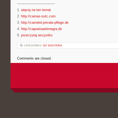
———————————
1.
więcej na ten temat
2.
http://camas-sstc.com
3.
http://camelot-private-pflege.de
4.
http://capoeiraartenegra.de
5.
przeczytaj wszystko
CATEGORIES:
DIY BIŻUTERIA
Comments are closed.