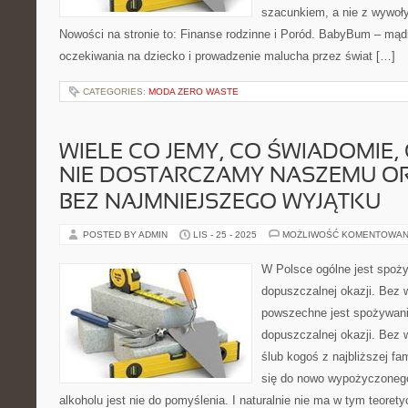
szacunkiem, a nie z wywoł
Nowości na stronie to: Finanse rodzinne i Poród. BabyBum – mąd
oczekiwania na dziecko i prowadzenie malucha przez świat […]
CATEGORIES:
MODA ZERO WASTE
WIELE CO JEMY, CO ŚWIADOMIE,
NIE DOSTARCZAMY NASZEMU O
BEZ NAJMNIEJSZEGO WYJĄTKU
POSTED BY ADMIN
LIS - 25 - 2025
MOŻLIWOŚĆ KOMENTOWAN
W Polsce ogólne jest spoży
dopuszczalnej okazji. Bez 
powszechne jest spożywani
dopuszczalnej okazji. Bez w
ślub kogoś z najbliższej fa
się do nowo wypożyczoneg
alkoholu jest nie do pomyślenia. I naturalnie nie ma w tym teorety