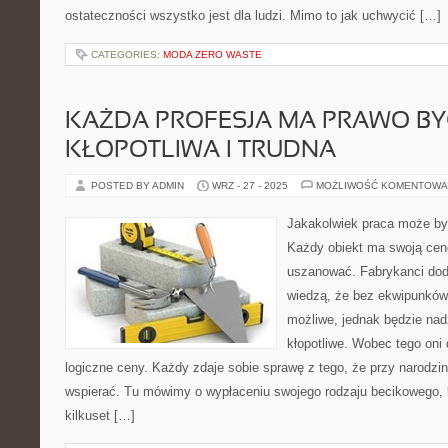
ostateczności wszystko jest dla ludzi. Mimo to jak uchwycić […]
CATEGORIES:
MODA ZERO WASTE
KAŻDA PROFESJA MA PRAWO B
KŁOPOTLIWA I TRUDNA
POSTED BY ADMIN
WRZ - 27 - 2025
MOŻLIWOŚĆ KOMENTOWA
Jakakolwiek praca może by
Każdy obiekt ma swoją cenę
uszanować. Fabrykanci do
wiedzą, że bez ekwipunków
możliwe, jednak będzie na
kłopotliwe. Wobec tego oni 
logiczne ceny. Każdy zdaje sobie sprawę z tego, że przy narodzin
wspierać. Tu mówimy o wypłaceniu swojego rodzaju becikowego,
kilkuset […]