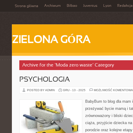
Archiwum
Bilbao
Juventus
Lyon
Redakcja
Strona główna
ZIELONA GÓRA
Archive for the ‘Moda zero waste’ Category
PSYCHOLOGIA
POSTED BY ADMIN
GRU - 13 - 2025
MOŻLIWOŚĆ KOMENTOWA
BabyBum to blog dla mam i
przeżywać bycie mamą i tat
zrównoważony i bliski dzie
ciąża, przyjście dziecka na
porodzie oraz kolejne etapy