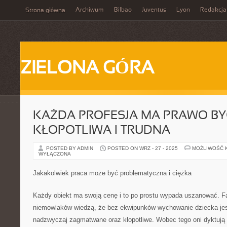
Archiwum
Bilbao
Juventus
Lyon
Redakcja
Strona główna
ZIELONA GÓRA
KAŻDA PROFESJA MA PRAWO B
KŁOPOTLIWA I TRUDNA
POSTED BY ADMIN
POSTED ON WRZ - 27 - 2025
MOŻLIWOŚĆ 
WYŁĄCZONA
Jakakolwiek praca może być problematyczna i ciężka
Każdy obiekt ma swoją cenę i to po prostu wypada uszanować. F
niemowlaków wiedzą, że bez ekwipunków wychowanie dziecka jes
nadzwyczaj zagmatwane oraz kłopotliwe. Wobec tego oni dyktują 