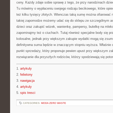
ceny. Każdy zdaje sobie sprawę z tego, że przy narodzinach dziec
Tu mówimy o wypłaceniu swojego rodzaju becikowego, które opie
też kilku tysięcy złotych. Wtenczas taką sumę można ofiarować na
takiej zapomodze możemy udać się do sklepu ze szczególnym a
dzieci oraz zakupić wózek, wanienkę, pampersy, butelkę na mleko 
zapominajmy też o ciuchach. Tutaj również specjalne body się pr
kolosalne, jednak przy większym zakupie wydatki mogą się zsu
definitywna suma będzie w znaczącym stopniu wyższa. Właśnie d
punkt sprzedaży, który proponuje pewien upust przy większym zak
rozwiązanie dla przyszłych rodziców, którzy spodziewają się pot
1.
artykuly
2.
felietony
3.
nawigacja
4.
artykuly
5.
spis tresci
CATEGORIES:
MODA ZERO WASTE