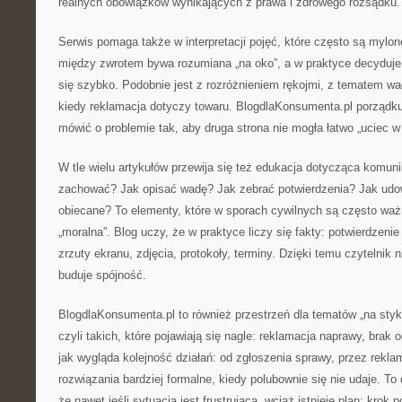
realnych obowiązków wynikających z prawa i zdrowego rozsądku.
Serwis pomaga także w interpretacji pojęć, które często są mylon
między zwrotem bywa rozumiana „na oko”, a w praktyce decyduje
się szybko. Podobnie jest z rozróżnieniem rękojmi, z tematem wa
kiedy reklamacja dotyczy towaru. BlogdlaKonsumenta.pl porządkuj
mówić o problemie tak, aby druga strona nie mogła łatwo „uciec w
W tle wielu artykułów przewija się też edukacja dotycząca komuni
zachować? Jak opisać wadę? Jak zebrać potwierdzenia? Jak udow
obiecane? To elementy, które w sporach cywilnych są często waż
„moralna”. Blog uczy, że w praktyce liczy się fakty: potwierdzeni
zrzuty ekranu, zdjęcia, protokoły, terminy. Dzięki temu czytelnik n
buduje spójność.
BlogdlaKonsumenta.pl to również przestrzeń dla tematów „na styk
czyli takich, które pojawiają się nagle: reklamacja naprawy, brak
jak wygląda kolejność działań: od zgłoszenia sprawy, przez rekla
rozwiązania bardziej formalne, kiedy polubownie się nie udaje. To
że nawet jeśli sytuacja jest frustrująca, wciąż istnieje plan: krok p