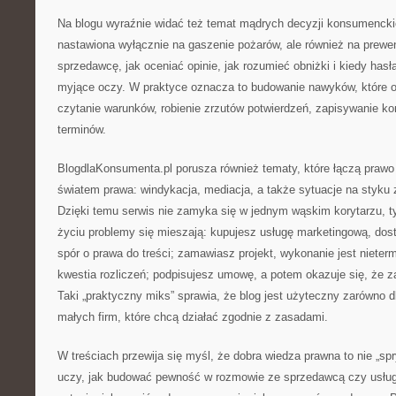
Na blogu wyraźnie widać też temat mądrych decyzji konsumenckich
nastawiona wyłącznie na gaszenie pożarów, ale również na prewe
sprzedawcę, jak oceniać opinie, jak rozumieć obniżki i kiedy ha
myjące oczy. W praktyce oznacza to budowanie nawyków, które o
czytanie warunków, robienie zrzutów potwierdzeń, zapisywanie ko
terminów.
BlogdlaKonsumenta.pl porusza również tematy, które łączą pra
światem prawa: windykacja, mediacja, a także sytuacje na styku z
Dzięki temu serwis nie zamyka się w jednym wąskim korytarzu, ty
życiu problemy się mieszają: kupujesz usługę marketingową, dosta
spór o prawa do treści; zamawiasz projekt, wykonanie jest nieter
kwestia rozliczeń; podpisujesz umowę, a potem okazuje się, że za
Taki „praktyczny miks” sprawia, że blog jest użyteczny zarówno dl
małych firm, które chcą działać zgodnie z zasadami.
W treściach przewija się myśl, że dobra wiedza prawna to nie „spry
uczy, jak budować pewność w rozmowie ze sprzedawcą czy usłu