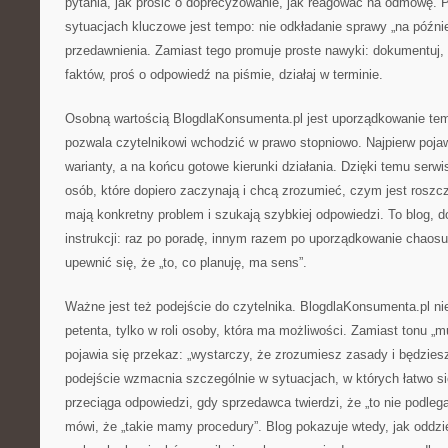
pytania, jak prosić o doprecyzowanie, jak reagować na odmowę. P
sytuacjach kluczowe jest tempo: nie odkładanie sprawy „na później
przedawnienia. Zamiast tego promuje proste nawyki: dokumentuj, 
faktów, proś o odpowiedź na piśmie, działaj w terminie.
Osobną wartością BlogdlaKonsumenta.pl jest uporządkowanie te
pozwala czytelnikowi wchodzić w prawo stopniowo. Najpierw poja
warianty, a na końcu gotowe kierunki działania. Dzięki temu serwi
osób, które dopiero zaczynają i chcą zrozumieć, czym jest roszcze
mają konkretny problem i szukają szybkiej odpowiedzi. To blog, d
instrukcji: raz po poradę, innym razem po uporządkowanie chaosu
upewnić się, że „to, co planuję, ma sens”.
Ważne jest też podejście do czytelnika. BlogdlaKonsumenta.pl nie
petenta, tylko w roli osoby, która ma możliwości. Zamiast tonu „m
pojawia się przekaz: „wystarczy, że zrozumiesz zasady i będzies
podejście wzmacnia szczególnie w sytuacjach, w których łatwo si
przeciąga odpowiedzi, gdy sprzedawca twierdzi, że „to nie podlega
mówi, że „takie mamy procedury”. Blog pokazuje wtedy, jak oddz