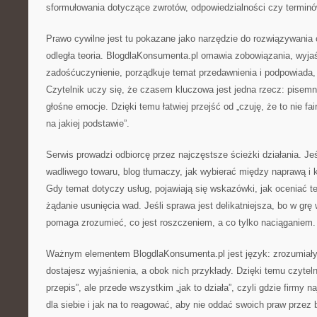
sformułowania dotyczące zwrotów, odpowiedzialności czy terminó
Prawo cywilne jest tu pokazane jako narzędzie do rozwiązywania 
odległa teoria. BlogdlaKonsumenta.pl omawia zobowiązania, wyjaś
zadośćuczynienie, porządkuje temat przedawnienia i podpowiada,
Czytelnik uczy się, że czasem kluczowa jest jedna rzecz: pisemn
głośne emocje. Dzięki temu łatwiej przejść od „czuję, że to nie fa
na jakiej podstawie”.
Serwis prowadzi odbiorcę przez najczęstsze ścieżki działania. Je
wadliwego towaru, blog tłumaczy, jak wybierać między naprawą i 
Gdy temat dotyczy usług, pojawiają się wskazówki, jak oceniać t
żądanie usunięcia wad. Jeśli sprawa jest delikatniejsza, bo w grę
pomaga zrozumieć, co jest roszczeniem, a co tylko naciąganiem.
Ważnym elementem BlogdlaKonsumenta.pl jest język: zrozumiały
dostajesz wyjaśnienia, a obok nich przykłady. Dzięki temu czytelni
przepis”, ale przede wszystkim „jak to działa”, czyli gdzie firmy n
dla siebie i jak na to reagować, aby nie oddać swoich praw przez