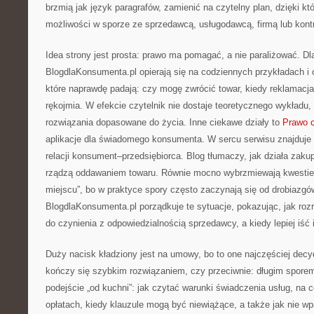
brzmią jak język paragrafów, zamienić na czytelny plan, dzięki k
możliwości w sporze ze sprzedawcą, usługodawcą, firmą lub kon
Idea strony jest prosta: prawo ma pomagać, a nie paraliżować. Dl
BlogdlaKonsumenta.pl opierają się na codziennych przykładach i 
które naprawdę padają: czy mogę zwrócić towar, kiedy reklamacj
rękojmia. W efekcie czytelnik nie dostaje teoretycznego wykładu,
rozwiązania dopasowane do życia. Inne ciekawe działy to
Prawo c
aplikacje dla świadomego konsumenta. W sercu serwisu znajduje
relacji konsument–przedsiębiorca. Blog tłumaczy, jak działa zakup
rządzą oddawaniem towaru. Równie mocno wybrzmiewają kwestie
miejscu”, bo w praktyce spory często zaczynają się od drobiazgów
BlogdlaKonsumenta.pl porządkuje te sytuacje, pokazując, jak ro
do czynienia z odpowiedzialnością sprzedawcy, a kiedy lepiej iść 
Duży nacisk kładziony jest na umowy, bo to one najczęściej decy
kończy się szybkim rozwiązaniem, czy przeciwnie: długim sporem
podejście „od kuchni”: jak czytać warunki świadczenia usług, na
opłatach, kiedy klauzule mogą być niewiążące, a także jak nie w