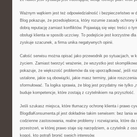
Ważnym wątkiem jest też odpowiedzialność i bezpieczeństwo w dz
Blog pokazuje, że przedsiębiorca, który rozumie zasady ochron
dobrą reputację zamiast konfliktów. Pojawiają się więc treści o t
obsługi klienta w sposób uczciwy. To podejście jest korzystne dl
zyskuje szacunek, a firma unika negatywnych opinii.
Całość serwisu można opisać jako przewodnik po sytuacjach, w k
życiem. Zamiast tworzyć wrażenie, że wszystko jest skomplikow
pokazuje, że większość problemów da się uporządkować, jeśli roz
ustalone, jakie są obowiązki, jakie masz terminy, jakie roszczenia 
sformułować. Ta logika sprawia, że blog jest przydatny nie tylko „n
buduje kompetencje, które zostają z czytelnikiem na przyszłość.
Jeśli szukasz miejsca, które tłumaczy ochronę klienta i prawo cy
BlogdlaKonsumenta.pl jest dokładnie takim serwisem: bez lania w
codzienne zastosowania, realne problemy i rozwiązania, które da 
przestrzeń, w której prawo staje się narzędziem, a czytelnik z os
kogoś, kto potrafi bronić swoich interesów.