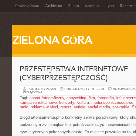
Archiwum
Bilbao
Juventus
Lyon
Redakcja
Strona główna
ZIELONA GÓRA
PRZESTĘPSTWA INTERNETOWE
(CYBERPRZESTĘPCZOŚĆ)
POSTED BY ADMIN
POSTED ON STY - 6 - 2026
MOŻLIWOŚĆ K
WYŁĄCZONA
Tagi:
aparat fotograficzny
,
copywriting
,
film
,
fotografia
,
influencerz
kampanie reklamowe
,
koncerty
,
Kultura
,
media społecznościowe
,
radio
,
reklama w sieci
,
retusz
,
seriale
,
social media
,
spektakle
,
Sz
BlogdlaKonsumenta.pl to konkretny serwis poradnikowy, który sku
codziennym życiu najbardziej potrafi zaskoczyć: uprawnieniach kl
cywilistycznych pokazanych prosto. To miejsce powstało po to, a