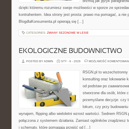
brzmią jak język paragrafów
dzięki któremu rozumiesz swoje możliwości w sporze ze sprzedaw
kontrahentem. Idea strony jest prosta: prawo ma pomagać, a nie p
BlogdlaKonsumenta.pl opierają się […]
CATEGORIES:
ZMIANY SEZONOWE W LESIE
EKOLOGICZNE BUDOWNICTWO
POSTED BY ADMIN
STY - 6 - 2026
MOŻLIWOŚĆ KOMENTOWAN
RSGN.pl to wszechstronny s
konsulting oraz lokowanie k
od podstaw po zaawansowan
stworzone dla osób, które
przemyślane decyzje: czy t
lokum, czy przy budowaniu 
wynajem, flipping albo wieloletni wzrost wartości. Sednem RSGN.p
połączona z systemem działania. Zamiast ogólników znajdziesz tu
i schematy, które pomagają przejść od […]