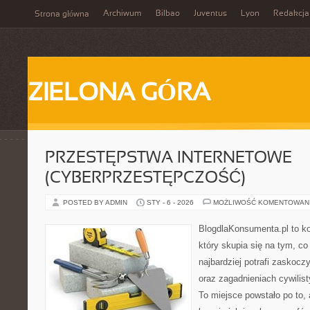
Archiwum
Bilbao
Juventus
Lyon
Redakcja
Strona główna
ZIELONA GÓRA
PRZESTĘPSTWA INTERNETOWE
(CYBERPRZESTĘPCZOŚĆ)
POSTED BY ADMIN
STY - 6 - 2026
MOŻLIWOŚĆ KOMENTOWAN
BlogdlaKonsumenta.pl to ko
który skupia się na tym, c
najbardziej potrafi zaskocz
oraz zagadnieniach cywilis
To miejsce powstało po to, 