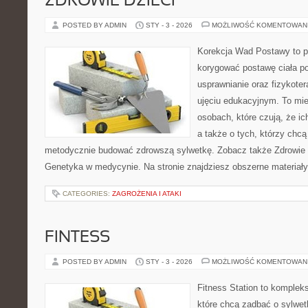
ZDROWIE DZIECI
POSTED BY ADMIN
STY - 3 - 2026
MOŻLIWOŚĆ KOMENTOWAN
Korekcja Wad Postawy to pr
korygować postawę ciała po
usprawnianie oraz fizykoter
ujęciu edukacyjnym. To mie
osobach, które czują, że i
a także o tych, którzy chcą
metodycznie budować zdrowszą sylwetkę. Zobacz także Zdrowie oc
Genetyka w medycynie. Na stronie znajdziesz obszerne materiały
CATEGORIES:
ZAGROŻENIA I ATAKI
FINTESS
POSTED BY ADMIN
STY - 3 - 2026
MOŻLIWOŚĆ KOMENTOWAN
Fitness Station to komplek
które chcą zadbać o sylwe