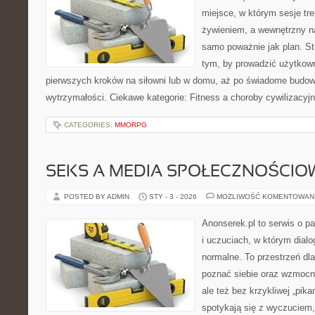
miejsce, w którym sesje tr
żywieniem, a wewnętrzny na
samo poważnie jak plan. St
tym, by prowadzić użytkown
pierwszych kroków na siłowni lub w domu, aż po świadome budowan
wytrzymałości. Ciekawe kategorie: Fitness a choroby cywilizacyjn
CATEGORIES:
MMORPG
SEKS A MEDIA SPOŁECZNOŚCIOW
POSTED BY ADMIN
STY - 3 - 2026
MOŻLIWOŚĆ KOMENTOWAN
Anonserek.pl to serwis o p
i uczuciach, w którym dialo
normalne. To przestrzeń dla
poznać siebie oraz wzmocni
ale też bez krzykliwej „pikan
spotykają się z wyczuciem,