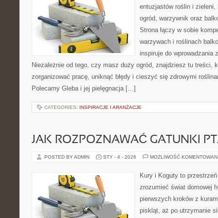
entuzjastów roślin i zieleni
ogród, warzywnik oraz bal
Strona łączy w sobie komp
warzywach i roślinach balk
inspiruje do wprowadzania z
Niezależnie od tego, czy masz duży ogród, znajdziesz tu treści, 
zorganizować pracę, uniknąć błędy i cieszyć się zdrowymi roślin
Polecamy Gleba i jej pielęgnacja […]
CATEGORIES:
INSPIRACJE I ARANŻACJE
JAK ROZPOZNAWAĆ GATUNKI P
POSTED BY ADMIN
STY - 4 - 2026
MOŻLIWOŚĆ KOMENTOWAN
Kury i Koguty to przestrzeń
zrozumieć świat domowej ho
pierwszych kroków z kuram
piskląt, aż po utrzymanie s