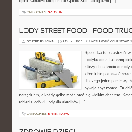
opinii. Ciekawe kategorie to Opieka Stomatologiczna […]
CATEGORIES:
SZKOCJA
LODY STREET FOOD I FOOD TRUC
POSTED BY ADMIN
STY - 4 - 2026
MOŻLIWOŚĆ KOMENTOWAN
Speed-Ice to przestrzeń, w
spotyka się z kulinarną cie
którzy chcą kręcić sorbety 
które lubią poznawać nowe 
dlaczego jedne porcje wyc
bywają zbyt twarde. Tu chłó
narzędziem, a każdy gałka może stać się wielkim deserem. Kateg
robienia lodów i Lody dla alergików […]
CATEGORIES:
RYNEK NAJMU