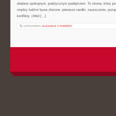
obalane spokojnym, praktycznym podejściem. To strona, który p
między ludźmi bywa złożone: pierwsze randki, zauroczenie, pożąd
konflikty, chłód […]
CATEGORIES:
ALKOHOLE Z PODRÓŻY