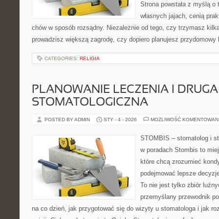
Strona powstała z myślą o 
własnych jajach, cenią pra
chów w sposób rozsądny. Niezależnie od tego, czy trzymasz kilk
prowadzisz większą zagrodę, czy dopiero planujesz przydomowy k
CATEGORIES:
RELIGIA
PLANOWANIE LECZENIA I DRUGA
STOMATOLOGICZNA
POSTED BY ADMIN
STY - 4 - 2026
MOŻLIWOŚĆ KOMENTOWAN
STOMBIS – stomatolog i st
w poradach Stombis to miej
które chcą zrozumieć kondy
podejmować lepsze decyzje
To nie jest tylko zbiór luź
przemyślany przewodnik po
na co dzień, jak przygotować się do wizyty u stomatologa i jak r