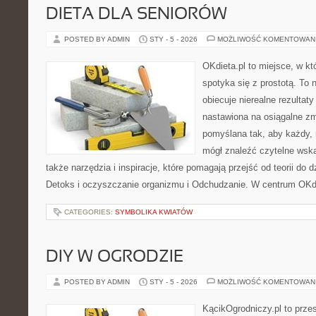
DIETA DLA SENIORÓW
POSTED BY ADMIN
STY - 5 - 2026
MOŻLIWOŚĆ KOMENTOWAN
OKdieta.pl to miejsce, w 
spotyka się z prostotą. To n
obiecuje nierealne rezultaty
nastawiona na osiągalne zm
pomyślana tak, aby każdy, n
mógł znaleźć czytelne wska
także narzędzia i inspiracje, które pomagają przejść od teorii do 
Detoks i oczyszczanie organizmu i Odchudzanie. W centrum OKdie
CATEGORIES:
SYMBOLIKA KWIATÓW
DIY W OGRODZIE
POSTED BY ADMIN
STY - 5 - 2026
MOŻLIWOŚĆ KOMENTOWAN
KącikOgrodniczy.pl to prze