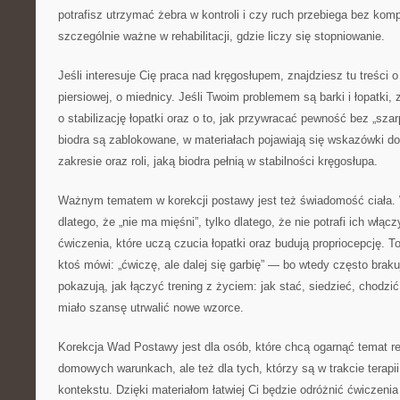
potrafisz utrzymać żebra w kontroli i czy ruch przebiega bez komp
szczególnie ważne w rehabilitacji, gdzie liczy się stopniowanie.
Jeśli interesuje Cię praca nad kręgosłupem, znajdziesz tu treści 
piersiowej, o miednicy. Jeśli Twoim problemem są barki i łopatki,
o stabilizację łopatki oraz o to, jak przywracać pewność bez „szar
biodra są zablokowane, w materiałach pojawiają się wskazówki 
zakresie oraz roli, jaką biodra pełnią w stabilności kręgosłupa.
Ważnym tematem w korekcji postawy jest też świadomość ciała. 
dlatego, że „nie ma mięśni”, tylko dlatego, że nie potrafi ich włąc
ćwiczenia, które uczą czucia łopatki oraz budują propriocepcję. T
ktoś mówi: „ćwiczę, ale dalej się garbię” — bo wtedy często brak
pokazują, jak łączyć trening z życiem: jak stać, siedzieć, chodzić
miało szansę utrwalić nowe wzorce.
Korekcja Wad Postawy jest dla osób, które chcą ogarnąć temat rehab
domowych warunkach, ale też dla tych, którzy są w trakcie terapii
kontekstu. Dzięki materiałom łatwiej Ci będzie odróżnić ćwiczeni