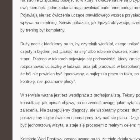
Na stronie znajdziesz podejście, w którym ćwiczenia nie są prz
swój kierunek: jedne zadania mają uwalniać barki, inne budują m
Pojawiają się też ćwiczenia uczące prawidłowego wzorca przysiadu,
wpływa na miednicę. Serwis pokazuje, jak łączyć aktywację, częś
by trening był kompletny.
Duży nacisk kładziemy na to, by czytelnik wiedział, czego unikać
częstym błędem jest „cisnąć na siłę” albo robienie ćwiczeń, które
stanu. Dlatego w tekstach pojawiają się podpowiedzi: kiedy zmnie
rozpoznawać ucieczkę w lędźwia, oraz jak pracować w bezboles
że ból nie powinien być ignorowany, a najlepsza praca to taka, po
kontrolę, nie „połamane plecy”.
W serwisie ważna jest też współpraca z profesjonalistą. Teksty 
konsultacji: jak opisać objawy, na co zwrócić uwagę, jakie pytani
zalecenia. Nie zastępujemy diagnozy, ale wspieramy proces: tłu
pokazujemy logikę ćwiczeń i pomagamy trzymać się planu. Dzięki 
być jednorazową wizytą, a staje się procesem z realnym celem: m
Korekcja Wad Postawy zwraca uwagę na to, że ciało działa w sys