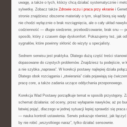
uwagę, a także o tych, którzy chcą działać systematycznie i m
sylwetkę. Zobacz także
Zdrowie oczu i praca przy ekranie
i Gene
stronie znajdziesz obszerne materiały o tym, skąd biorą się wady
nie chodzi wyłącznie o brak rozciągnięcia, ale o cały układ nawy
codzienność — długie siedzenie, przebodźcowanie, brak snu — pot
sposób, który z czasem daje dyskomfort. Pokazujemy też, jak od
sygnałów, które powinny skłonić do wizyty u specjalisty.
Sednem serwisu jest praktyka. Dlatego dużą część treści stanow
dopasowane do częstych problemów. Znajdziesz tu podejście, w kt
a nie szybka „naprawa”. W korekcji postawy najlepiej działa połąc
Dlatego obok rozciągania i „otwierania” ciała pojawiają się ćwicze
pracę core, a także zadania uczące oddychania przeponowego.
Korekcja Wad Postawy porządkuje temat w sposób przystępny. Z
schemat działania: od oceny, przez wyłapanie nawyków, aż po bu
łatwiej pojąć, dlaczego w jednej sytuacji lepiej sprawdzi się praca
— nauka kontroli ustawienia. Serwis pokazuje również, jak łączyć 
by nie robić „wszystkiego naraz”, tylko działać sensownie.