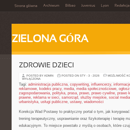
Archiwum
Bilbao
Juventus
Lyon
Redakcja
Strona główna
ZIELONA GÓRA
ZDROWIE DZIECI
POSTED BY ADMIN
POSTED ON STY - 3 - 2026
MOŻLIWOŚĆ K
WYŁĄCZONA
Tagi:
administracja publiczna
,
copywriting
,
influencerzy
,
informacj
reklamowe
,
kodeks pracy
,
media
,
media społecznościowe
,
ogłosz
zagospodarowania
,
polityka
,
prasa
,
prawo
,
prawo cywilne
,
prawo 
prawne
,
reklama w sieci
,
samorząd
,
służby miejskie
,
social media
urbanistyka
,
usługi publiczne
,
ustawy
,
wiadomości
Korekcja Wad Postawy to praktyczny portal o tym, jak korygować
trening terapeutyczny, usprawnianie oraz fizykoterapię i terapię m
edukacyjnym. To miejsce powstało z myślą o osobach, które czują