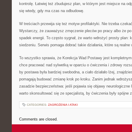
kontrolę. Łatwiej też zbudujesz plan, w którym jest miejsce na od
się wtedy, gdy ma czas na odbudowę.
W treściach przewija się też motyw profilaktyki. Nie trzeba czekać,
Wystarczy, że zauważysz zmęczenie pleców po pracy albo że po
spadek energii. To często sygnał, że warto wdrożyć prosty plan: k
siedzeniu. Serwis pomaga dobrać takie działania, które są realne 
To wszystko sprawia, że Korekcja Wad Postawy jest kompletnym
chce pracować nad sylwetką w oparciu o ćwiczenia i zdrowy rozsą
by postawa była bardziej swobodna, a ciało działało lżej, znajdzi
pomagają budować zmianę krok po kroku. Zanim jednak wdrożysz 
zasadzie bezpieczeństwa: jeśli pojawia się objawy neurologiczne 
warto skonsultować się ze specjalistą, by ćwiczenia były spójne 
CATEGORIES:
ZAGROŻENIA I ATAKI
Comments are closed.