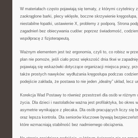
W materiałach często pojawiają się tematy, z którymi czytelnicy z
zaokrąglone barki, plecy wklęsłe, boczne skrzywienie kręgosłupa, 
niestabilne łopatki, ustawienie X, problemy z podporą. Strona pod
zagadnień bez obiecywania cudów: poprzez świadomość, codzie
współpracę z fizjoterapeutą.
Ważnym elementem jest też ergonomia, czyli to, co robisz w prz
plan nie pomoże, jeśli ciało przez większość dnia tkwi w zapadnię
pojawiają się wskazówki dotyczące organizacji miejsca pracy, prz
także prostych nawyków: wydłużania kręgosłupa podczas codzie
podejście zakłada, że postawa to nie jeden „idealny” układ, lecz u
Korekcja Wad Postawy to również przestrzeń dla osób w różnym 
życia. Dla dzieci i nastolatków ważna jest profilaktyka, bo okres 
asymetrie wynikające z plecaka. Dla osób pracujących liczy się b
oraz lepsza kontrola. Dla seniorów kluczowe bywają bezpieczeństw
które wzmacniają stabilność bez nadmiernego obciążenia.