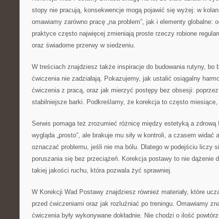
stopy nie pracują, konsekwencje mogą pojawić się wyżej: w kolan
omawiamy zarówno pracę „na problem”, jak i elementy globalne: 
praktyce często najwięcej zmieniają proste rzeczy robione regula
oraz świadome przerwy w siedzeniu.
W treściach znajdziesz także inspiracje do budowania rutyny, bo 
ćwiczenia nie zadziałają. Pokazujemy, jak ustalić osiągalny harm
ćwiczenia z pracą, oraz jak mierzyć postępy bez obsesji: poprze
stabilniejsze barki. Podkreślamy, że korekcja to często miesiące, 
Serwis pomaga też zrozumieć różnicę między estetyką a zdrową 
wygląda „prosto”, ale brakuje mu siły w kontroli, a czasem widać 
oznaczać problemu, jeśli nie ma bólu. Dlatego w podejściu liczy 
poruszania się bez przeciążeń. Korekcja postawy to nie dążenie d
takiej jakości ruchu, która pozwala żyć sprawniej.
W Korekcji Wad Postawy znajdziesz również materiały, które ucz
przed ćwiczeniami oraz jak rozluźniać po treningu. Omawiamy znac
ćwiczenia były wykonywane dokładnie. Nie chodzi o ilość powtórze