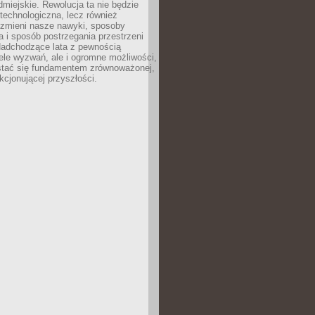
odmiejskie. Rewolucja ta nie będzie
 technologiczna, lecz również
 zmieni nasze nawyki, sposoby
 i sposób postrzegania przestrzeni
Nadchodzące lata z pewnością
ele wyzwań, ale i ogromne możliwości,
stać się fundamentem zrównoważonej,
kcjonującej przyszłości.