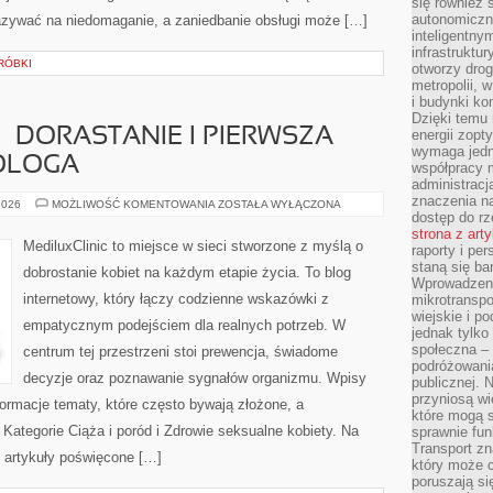
się również 
autonomiczn
azywać na niedomaganie, a zaniedbanie obsługi może […]
inteligentny
infrastruktu
ERÓBKI
otworzy dro
metropolii, 
i budynki ko
Dzięki temu 
– DORASTANIE I PIERWSZA
energii zopt
wymaga jedna
KOLOGA
współpracy 
administrac
znaczenia na
MŁODA
2026
MOŻLIWOŚĆ KOMENTOWANIA
ZOSTAŁA WYŁĄCZONA
KOBIETA
dostęp do rz
–
strona z art
DORASTANIE
MediluxClinic to miejsce w sieci stworzone z myślą o
raporty i pe
I
PIERWSZA
staną się ba
dobrostanie kobiet na każdym etapie życia. To blog
WIZYTA
Wprowadzeni
U
internetowy, który łączy codzienne wskazówki z
mikrotranspo
GINEKOLOGA
wiejskie i p
empatycznym podejściem dla realnych potrzeb. W
jednak tylko
społeczna –
centrum tej przestrzeni stoi prewencja, świadome
podróżowania
decyzje oraz poznawanie sygnałów organizmu. Wpisy
publicznej. 
przyniosą wi
ormacje tematy, które często bywają złożone, a
które mogą 
 Kategorie Ciąża i poród i Zdrowie seksualne kobiety. Na
sprawnie fun
Transport z
ę artykuły poświęcone […]
który może c
poruszają si