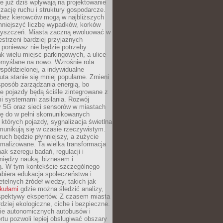
 już dziś wpływają na projektowanie
izację ruchu i struktury gospodarcze.
ez kierowców mogą w najbliższych
niejszyć liczbę wypadków, korków
zyszczeń. Miasta zaczną ewoluować w
estrzeni bardziej przyjaznych
 ponieważ nie będzie potrzeby
k wielu miejsc parkingowych, a ulice
emyślane na nowo. Wzrośnie rola
spółdzielonej, a indywidualne
uta stanie się mniej popularne. Zmieni
sposób zarządzania energią, bo
e pojazdy będą ściśle zintegrowane z
mi systemami zasilania. Rozwój
ry 5G oraz sieci sensorów w miastach
gę do w pełni skomunikowanych
w których pojazdy, sygnalizacja świetlna
munikują się w czasie rzeczywistym.
ruch będzie płynniejszy, a zużycie
ymalizowane. Ta wielka transformacja
k szeregu badań, regulacji i
między nauką, biznesem i
ją. W tym kontekście szczególnego
biera edukacja społeczeństwa i
etelnych źródeł wiedzy, takich jak
ykułami
gdzie można śledzić analizy,
rspektywy ekspertów. Z czasem miasta
rdziej ekologiczne, ciche i bezpieczne.
e autonomicznych autobusów i
rtu pozwoli lepiej obsługiwać obszary