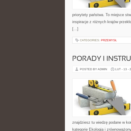
priorytety państwa. To miejsce stw
inspiracje z różnych krajów przek
[…]
CATEGORIES:
PRZEMYSŁ
PORADY I INSTRU
POSTED BY ADMIN
LUT - 13 - 
znajdziesz tu wiedzę podane w ko
kategorie Ekologia i zrównoważony