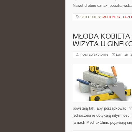
Nawet drobne oznaki potrafią wsk
CATEGORIES:
FASHION DIY I PRZ
MŁODA KOBIETA 
WIZYTA U GINE
POSTED BY ADMIN
LUT - 18 - 
powstają tak, aby porządkować inf
jednocześnie dotykają intymności.
łamach MediluxClinic pojawiają si