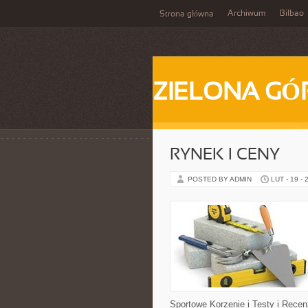
Archiwum
Bilbao
Strona główna
ZIELONA GÓ
RYNEK I CENY
POSTED BY ADMIN
LUT - 19 - 
Sportowe Korzenie i Testy i Recen