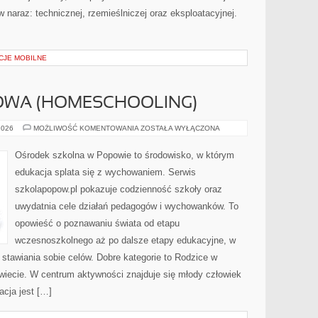
 naraz: technicznej, rzemieślniczej oraz eksploatacyjnej.
CJE MOBILNE
WA (HOMESCHOOLING)
EDUKACJA
2026
MOŻLIWOŚĆ KOMENTOWANIA
ZOSTAŁA WYŁĄCZONA
DOMOWA
(HOMESCHOOLING)
Ośrodek szkolna w Popowie to środowisko, w którym
edukacja splata się z wychowaniem. Serwis
szkolapopow.pl pokazuje codzienność szkoły oraz
uwydatnia cele działań pedagogów i wychowanków. To
opowieść o poznawaniu świata od etapu
wczesnoszkolnego aż po dalsze etapy edukacyjne, w
tawiania sobie celów. Dobre kategorie to Rodzice w
wiecie. W centrum aktywności znajduje się młody człowiek
cja jest […]