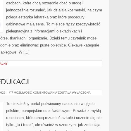
osobach, które chcą rozsądnie dbać o urodę i
jednocześnie rozumieć, jak działają kosmetyki, na czym
polega estetyka lekarska oraz które procedury
gabinetowe mają sens. To miejsce łączy rzeczywistość
pielęgnacyjną z informacjami o składnikach i
rze, tkankach i organizmie. Dzięki temu czytelnik może
adomie oraz eliminować puste obietnice. Ciekawe kategorie
 zabiegowe. W […]
NALNY
EDUKACJI
FINANSOWANIE
2026
MOŻLIWOŚĆ KOMENTOWANIA
ZOSTAŁA WYŁĄCZONA
EDUKACJI
To niezależny portal poświęcony nauczaniu w ujęciu
polskim, europejskim oraz światowym. Powstał z myślą
o osobach, które chcą rozumieć szkołę i uczenie się nie
tylko „tu i teraz”, ale również w szerszym: jak zmieniają