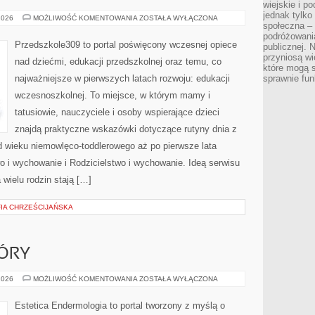
wiejskie i p
jednak tylko
RODZICIELSTWO
2026
MOŻLIWOŚĆ KOMENTOWANIA
ZOSTAŁA WYŁĄCZONA
społeczna –
I
WYCHOWANIE
podróżowania
Przedszkole309 to portal poświęcony wczesnej opiece
publicznej. 
przyniosą wi
nad dziećmi, edukacji przedszkolnej oraz temu, co
które mogą 
najważniejsze w pierwszych latach rozwoju: edukacji
sprawnie fun
wczesnoszkolnej. To miejsce, w którym mamy i
tatusiowie, nauczyciele i osoby wspierające dzieci
znajdą praktyczne wskazówki dotyczące rutyny dnia z
 wieku niemowlęco-toddlerowego aż po pierwsze lata
o i wychowanie i Rodzicielstwo i wychowanie. Ideą serwisu
 wielu rodzin stają […]
FIA CHRZEŚCIJAŃSKA
ÓRY
PIELĘGNACJA
2026
MOŻLIWOŚĆ KOMENTOWANIA
ZOSTAŁA WYŁĄCZONA
SKÓRY
Estetica Endermologia to portal tworzony z myślą o