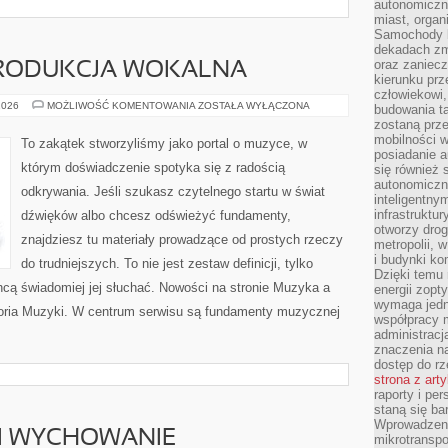
autonomiczne
miast, organ
Samochody b
dekadach zm
oraz zaniec
PRODUKCJA WOKALNA
kierunku prz
człowiekowi,
NAGRYWANIE
2026
MOŻLIWOŚĆ KOMENTOWANIA
ZOSTAŁA WYŁĄCZONA
budowania ta
I
zostaną prz
PRODUKCJA
WOKALNA
mobilności w
To zakątek stworzyliśmy jako portal o muzyce, w
posiadanie a
którym doświadczenie spotyka się z radością
się również 
autonomiczn
odkrywania. Jeśli szukasz czytelnego startu w świat
inteligentny
infrastruktu
dźwięków albo chcesz odświeżyć fundamenty,
otworzy dro
znajdziesz tu materiały prowadzące od prostych rzeczy
metropolii, 
i budynki ko
do trudniejszych. To nie jest zestaw definicji, tylko
Dzięki temu 
hcą świadomiej jej słuchać. Nowości na stronie Muzyka a
energii zopt
wymaga jedna
toria Muzyki. W centrum serwisu są fundamenty muzycznej
współpracy 
administrac
znaczenia na
dostęp do rz
strona z art
raporty i pe
staną się ba
Wprowadzeni
 I WYCHOWANIE
mikrotranspo