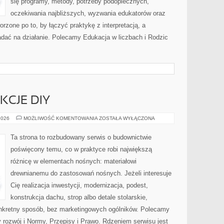
się programy, metody, potrzeby podopiecznych,
oczekiwania najbliższych, wyzwania edukatorów oraz
orzone po to, by łączyć praktykę z interpretacją, a
ładać na działanie. Polecamy Edukacja w liczbach i Rodzic
KCJE DIY
PORADY
2026
MOŻLIWOŚĆ KOMENTOWANIA
ZOSTAŁA WYŁĄCZONA
I
INSTRUKCJE
DIY
Ta strona to rozbudowany serwis o budownictwie
poświęcony temu, co w praktyce robi największą
różnicę w elementach nośnych: materiałowi
drewnianemu do zastosowań nośnych. Jeżeli interesuje
Cię realizacja inwestycji, modernizacja, podest,
konstrukcja dachu, strop albo detale stolarskie,
nkretny sposób, bez marketingowych ogólników. Polecamy
 rozwój i Normy, Przepisy i Prawo. Rdzeniem serwisu jest