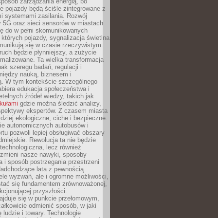
sposób zarządzania energią, bo
e pojazdy będą ściśle zintegrowane z
mi systemami zasilania. Rozwój
ry 5G oraz sieci sensorów w miastach
gę do w pełni skomunikowanych
w których pojazdy, sygnalizacja świetlna
munikują się w czasie rzeczywistym.
ruch będzie płynniejszy, a zużycie
ymalizowane. Ta wielka transformacja
k szeregu badań, regulacji i
między nauką, biznesem i
ją. W tym kontekście szczególnego
biera edukacja społeczeństwa i
etelnych źródeł wiedzy, takich jak
ykułami
gdzie można śledzić analizy,
rspektywy ekspertów. Z czasem miasta
rdziej ekologiczne, ciche i bezpieczne.
e autonomicznych autobusów i
rtu pozwoli lepiej obsługiwać obszary
odmiejskie. Rewolucja ta nie będzie
 technologiczna, lecz również
 zmieni nasze nawyki, sposoby
 i sposób postrzegania przestrzeni
Nadchodzące lata z pewnością
ele wyzwań, ale i ogromne możliwości,
stać się fundamentem zrównoważonej,
kcjonującej przyszłości.
najduje się w punkcie przełomowym,
ałkowicie odmienić sposób, w jaki
ę ludzie i towary. Technologie