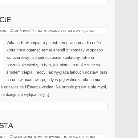
CJE
PRAWO
2026
MOŻLIWOŚĆ KOMENTOWANIA
ZOSTAŁA WYŁĄCZONA
I
REGULACJE
Wikana BioEnergia to przestrzeń stworzona dla osób,
które chcą ogarnąć temat energii z biomasy w sposób
wdrożeniowy, ale jednocześnie konkretny. Strona
porządkuje wiedzę o tym, jak biomasa może stać się
źródłem ciepła i mocy, jak wygląda łańcuch dostaw, oraz
na co zwracać uwagę, gdy w grę wchodzą ekonomia i
e odnawialne i Energia wodna. Na stronie przewija się myśl,
ie dzieje się wyłącznie […]
STA
FRANCUSKIE
2026
MOŻLIWOŚĆ KOMENTOWANIA
ZOSTAŁA WYŁĄCZONA