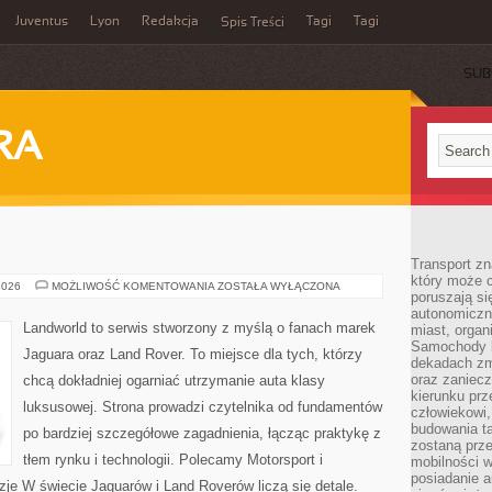
Juventus
Lyon
Redakcja
Tagi
Tagi
Spis Treści
SUB
RA
Transport z
który może c
RYNEK
2026
MOŻLIWOŚĆ KOMENTOWANIA
ZOSTAŁA WYŁĄCZONA
poruszają si
I
CENY
autonomiczne
Landworld to serwis stworzony z myślą o fanach marek
miast, organ
Samochody b
Jaguara oraz Land Rover. To miejsce dla tych, którzy
dekadach zm
oraz zaniec
chcą dokładniej ogarniać utrzymanie auta klasy
kierunku prz
luksusowej. Strona prowadzi czytelnika od fundamentów
człowiekowi,
budowania ta
po bardziej szczegółowe zagadnienia, łącząc praktykę z
zostaną prz
tłem rynku i technologii. Polecamy Motorsport i
mobilności w
posiadanie a
zje W świecie Jaguarów i Land Roverów liczą się detale.