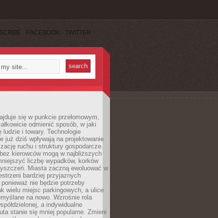
SCRIBE
FACEBOOK
TWITTER
najduje się w punkcie przełomowym,
ałkowicie odmienić sposób, w jaki
ę ludzie i towary. Technologie
 już dziś wpływają na projektowanie
izację ruchu i struktury gospodarcze.
ez kierowców mogą w najbliższych
niejszyć liczbę wypadków, korków
zyszczeń. Miasta zaczną ewoluować w
estrzeni bardziej przyjaznych
 ponieważ nie będzie potrzeby
k wielu miejsc parkingowych, a ulice
emyślane na nowo. Wzrośnie rola
spółdzielonej, a indywidualne
uta stanie się mniej popularne. Zmieni