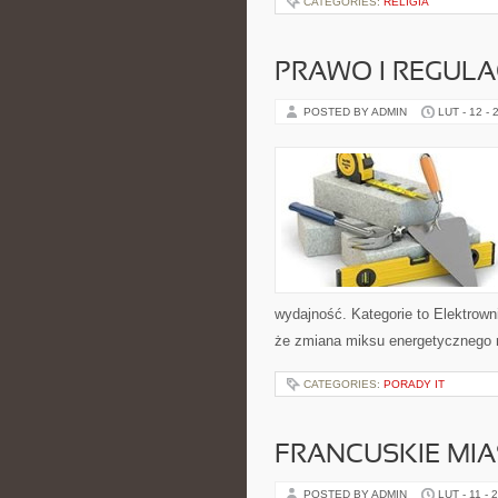
CATEGORIES:
RELIGIA
PRAWO I REGULA
POSTED BY ADMIN
LUT - 12 - 
wydajność. Kategorie to Elektrowni
że zmiana miksu energetycznego n
CATEGORIES:
PORADY IT
FRANCUSKIE MIA
POSTED BY ADMIN
LUT - 11 - 