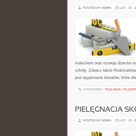
POSTED BY ADMIN
LUT - 15 - 
maluchem oraz rozwoju dziecka od
szkoły. Zobacz także Rodzicielstw
jest wyjaśnianie tematów, które dla
CATEGORIES:
TEOLOGIA I FILOZO
PIELĘGNACJA SK
POSTED BY ADMIN
LUT - 15 - 