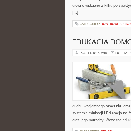
drewno widziane z kilku perspektyw
[…]
CATEGORIES:
ROWEROWE APLIKA
EDUKACJA DOMO
POSTED BY ADMIN
LUT - 12 - 
duchu wzajemnego szacunku oraz s
systemie edukacji i Edukacja na ś
oraz jego potrzeby. Wczesna eduka