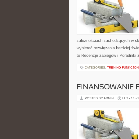
zależnościach zachodzących w skó
wybierać rozwiązania bardziej świ
to Recenzje zabiegów i Poradniki
CATEGORIES:
TRENING FUNKCJO
FINANSOWANIE 
POSTED BY ADMIN
LUT - 14 - 