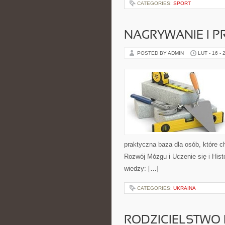
CATEGORIES:
SPORT
NAGRYWANIE I 
POSTED BY ADMIN
LUT - 16 - 
praktyczna baza dla osób, które c
Rozwój Mózgu i Uczenie się i His
wiedzy: […]
CATEGORIES:
UKRAINA
RODZICIELSTWO