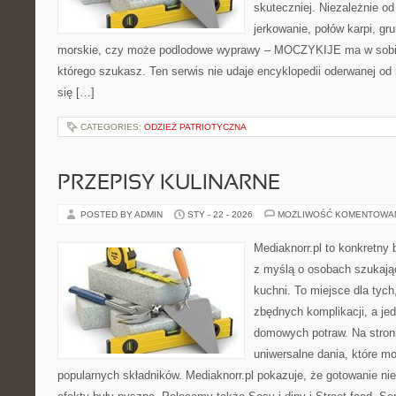
skuteczniej. Niezależnie od
jerkowanie, połów karpi, g
morskie, czy może podlodowe wyprawy – MOCZYKIJE ma w sobie 
którego szukasz. Ten serwis nie udaje encyklopedii oderwanej od r
się […]
CATEGORIES:
ODZIEŻ PATRIOTYCZNA
PRZEPISY KULINARNE
POSTED BY ADMIN
STY - 22 - 2026
MOŻLIWOŚĆ KOMENTOWA
Mediaknorr.pl to konkretny b
z myślą o osobach szukają
kuchni. To miejsce dla tyc
zbędnych komplikacji, a je
domowych potraw. Na stroni
uniwersalne dania, które m
popularnych składników. Mediaknorr.pl pokazuje, że gotowanie n