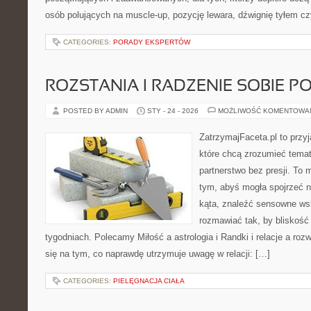
osób polujących na muscle-up, pozycję lewara, dźwignię tyłem c
CATEGORIES:
PORADY EKSPERTÓW
ROZSTANIA I RADZENIE SOBIE P
POSTED BY ADMIN
STY - 24 - 2026
MOŻLIWOŚĆ KOMENTOWA
ZatrzymajFaceta.pl to przyj
które chcą zrozumieć temat
partnerstwo bez presji. To 
tym, abyś mogła spojrzeć 
kąta, znaleźć sensowne ws
rozmawiać tak, by bliskość 
tygodniach. Polecamy Miłość a astrologia i Randki i relacje a roz
się na tym, co naprawdę utrzymuje uwagę w relacji: […]
CATEGORIES:
PIELĘGNACJA CIAŁA