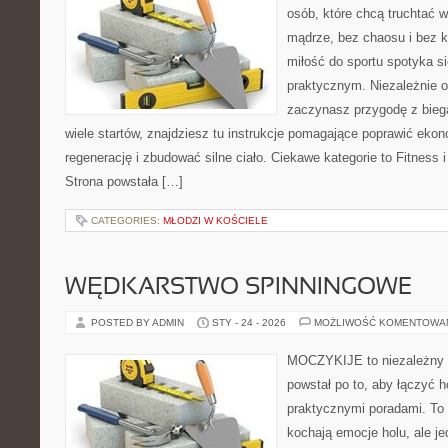
osób, które chcą truchtać w 
mądrze, bez chaosu i bez ko
miłość do sportu spotyka s
praktycznym. Niezależnie o
zaczynasz przygodę z bieg
wiele startów, znajdziesz tu instrukcje pomagające poprawić eko
regenerację i zbudować silne ciało. Ciekawe kategorie to Fitness 
Strona powstała […]
CATEGORIES:
MŁODZI W KOŚCIELE
WĘDKARSTWO SPINNINGOWE
POSTED BY ADMIN
STY - 24 - 2026
MOŻLIWOŚĆ KOMENTOWA
MOCZYKIJE to niezależny se
powstał po to, aby łączyć 
praktycznymi poradami. To 
kochają emocje holu, ale j