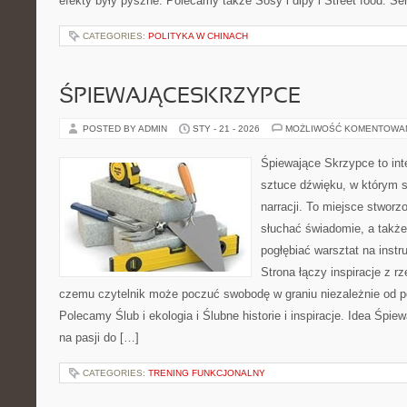
efekty były pyszne. Polecamy także Sosy i dipy i Street food. Ser
CATEGORIES:
POLITYKA W CHINACH
ŚPIEWAJĄCESKRZYPCE
POSTED BY ADMIN
STY - 21 - 2026
MOŻLIWOŚĆ KOMENTOWA
Śpiewające Skrzypce to int
sztuce dźwięku, w którym s
narracji. To miejsce stworz
słuchać świadomie, a także 
pogłębiać warsztat na ins
Strona łączy inspiracje z rz
czemu czytelnik może poczuć swobodę w graniu niezależnie od 
Polecamy Ślub i ekologia i Ślubne historie i inspiracje. Idea Śpie
na pasji do […]
CATEGORIES:
TRENING FUNKCJONALNY