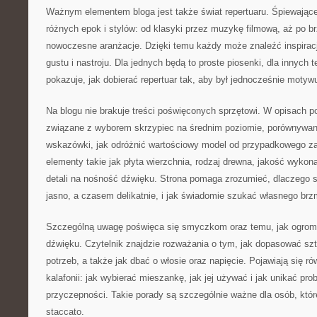
Ważnym elementem bloga jest także świat repertuaru. Śpiewające
różnych epok i stylów: od klasyki przez muzykę filmową, aż po br
nowoczesne aranżacje. Dzięki temu każdy może znaleźć inspira
gustu i nastroju. Dla jednych będą to proste piosenki, dla innych
pokazuje, jak dobierać repertuar tak, aby był jednocześnie motyw
Na blogu nie brakuje treści poświęconych sprzętowi. W opisach po
związane z wyborem skrzypiec na średnim poziomie, porównywan
wskazówki, jak odróżnić wartościowy model od przypadkowego 
elementy takie jak płyta wierzchnia, rodzaj drewna, jakość wyko
detali na nośność dźwięku. Strona pomaga zrozumieć, dlaczego
jasno, a czasem delikatnie, i jak świadomie szukać własnego brz
Szczególną uwagę poświęca się smyczkom oraz temu, jak ogromn
dźwięku. Czytelnik znajdzie rozważania o tym, jak dopasować sz
potrzeb, a także jak dbać o włosie oraz napięcie. Pojawiają się ró
kalafonii: jak wybierać mieszankę, jak jej używać i jak unikać pr
przyczepności. Takie porady są szczególnie ważne dla osób, któ
staccato.