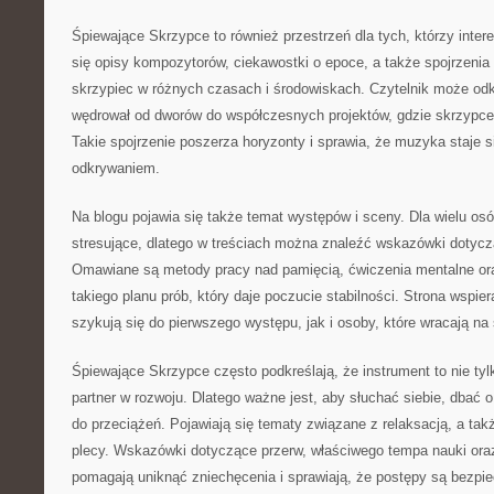
Śpiewające Skrzypce to również przestrzeń dla tych, którzy intere
się opisy kompozytorów, ciekawostki o epoce, a także spojrzenia n
skrzypiec w różnych czasach i środowiskach. Czytelnik może odk
wędrował od dworów do współczesnych projektów, gdzie skrzypce ł
Takie spojrzenie poszerza horyzonty i sprawia, że muzyka staje si
odkrywaniem.
Na blogu pojawia się także temat występów i sceny. Dla wielu os
stresujące, dlatego w treściach można znaleźć wskazówki dotyc
Omawiane są metody pracy nad pamięcią, ćwiczenia mentalne or
takiego planu prób, który daje poczucie stabilności. Strona wspie
szykują się do pierwszego występu, jak i osoby, które wracają na
Śpiewające Skrzypce często podkreślają, że instrument to nie tyl
partner w rozwoju. Dlatego ważne jest, aby słuchać siebie, dbać 
do przeciążeń. Pojawiają się tematy związane z relaksacją, a tak
plecy. Wskazówki dotyczące przerw, właściwego tempa nauki ora
pomagają uniknąć zniechęcenia i sprawiają, że postępy są bezpi