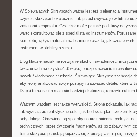
W Śpiewających Skrzypcach ważna jest też pielęgnacja instrumen
czyścić skrzypce bezpiecznie, jak przechowywać je w futrale oraz
zmianami temperatur. Czytelnik może poznać podstawy dotyczące
warto skonsultować się z specjalistą od instrumentów. Poruszane 
kompletu, wpływ materiału na brzmienie oraz to, jak często warto
instrument w stabilnym stroju.
Blog kładzie nacisk na rozwijanie słuchu i świadomości muzycznej
ćwiczeniach na czystość dźwięku, o rozpoznawaniu interwałów or
nawyk świadomego słuchania. Śpiewające Skrzypce zachęcają do
aby lepiej analizować swoje postępy i zauważać detale, które w tr
Dzięki temu nauka staje się bardziej skuteczna, a rozwój nabiera
Ważnym wątkiem jest także wytrwałość. Strona pokazuje, jak radz
jak wyznaczać realistyczne cele i jak budować plan ćwiczeń, któr
satysfakcję. Omawiane są sposoby na urozmaicanie praktyki: od 
technicznych, przez ćwiczenie fragmentów, aż po zabawy rytmiczn
temu skrzypce przestają kojarzyć się z presją, a stają się narzęd