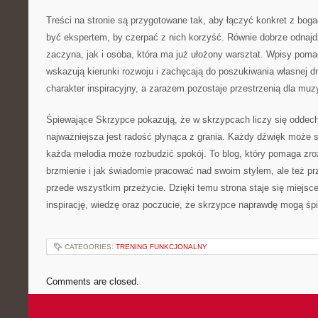
Treści na stronie są przygotowane tak, aby łączyć konkret z bog
być ekspertem, by czerpać z nich korzyść. Równie dobrze odnajdzi
zaczyna, jak i osoba, która ma już ułożony warsztat. Wpisy pom
wskazują kierunki rozwoju i zachęcają do poszukiwania własnej 
charakter inspiracyjny, a zarazem pozostaje przestrzenią dla mu
Śpiewające Skrzypce pokazują, że w skrzypcach liczy się oddech
najważniejsza jest radość płynąca z grania. Każdy dźwięk może s
każda melodia może rozbudzić spokój. To blog, który pomaga zr
brzmienie i jak świadomie pracować nad swoim stylem, ale też p
przede wszystkim przeżycie. Dzięki temu strona staje się miejsc
inspirację, wiedzę oraz poczucie, że skrzypce naprawdę mogą śp
CATEGORIES:
TRENING FUNKCJONALNY
Comments are closed.