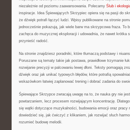
niezależnie od poziomu zaawansowania. Polecamy
Ślub i ekologi
inspiracje. Idea Śpiewających Skrzypiec opiera się na pasji do sk
że dźwięk potrafi łączyć ludzi. Wpisy publikowane na stronie poma
jednocześnie pokazują, jak wiele barw ma skrzypcowa fraza. To bl
zachęca do muzycznej eksploracji i udowadnia, że nawet krótka 
przynieść radość.
Na stronie znajdziesz poradniki, które tłumaczą podstawy i niuan
Poruszane są tematy takie jak postawa, prawidłowe trzymanie łuk
rozwijanie precyzji w palcowaniu lewej dłoni. Teksty pomagają z
dźwięk oraz jak unikać typowych błędów, które potrafią spowalni
wskazówkom łatwiej zaplanować trening i dobrać zadania do swoi
Śpiewające Skrzypce zwracają uwagę na to, że nauka gry nie je
powtarzaniem, lecz procesem rozwijającym koncentrację. Dlatego 
się wątki dotyczące muzykalności, budowania emocji oraz pracy
dowiedzieć się, jak ćwiczyć z klikaniem, jak rozwijać słuch harmon
rozumieć budowę melodii.