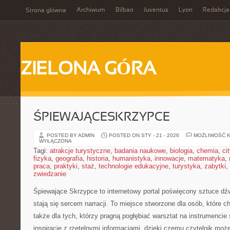
Archiwum
Bilbao
Juventus
Lyon
Redakcja
Strona główna
ZIELONA GÓRA
ŚPIEWAJĄCESKRZYPCE
POSTED BY ADMIN
POSTED ON STY - 21 - 2026
MOŻLIWOŚĆ 
WYŁĄCZONA
Tagi:
atrakcje turystyczne
,
badania naukowe
,
biologia
,
chemia
,
ci
fizyka
,
geografia
,
historia
,
humanistyka
,
innowacje
,
matematyka
,
praca
,
praktyki
,
staż
,
technologie edukacyjne
,
turystyka
,
zabytki
,
zwiedzanie
Śpiewające Skrzypce to internetowy portal poświęcony sztuce dź
stają się sercem narracji. To miejsce stworzone dla osób, które 
także dla tych, którzy pragną pogłębiać warsztat na instrumenc
inspiracje z rzetelnymi informacjami, dzięki czemu czytelnik mo