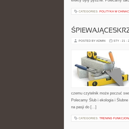
efekty były pyszne. Polecamy także
CATEGORIES:
POLITYKA W CHINA
ŚPIEWAJĄCESKR
POSTED BY ADMIN
STY - 21 -
czemu czytelnik może poczuć swo
Polecamy Ślub i ekologia i Ślubne 
na pasji do […]
CATEGORIES:
TRENING FUNKCJO