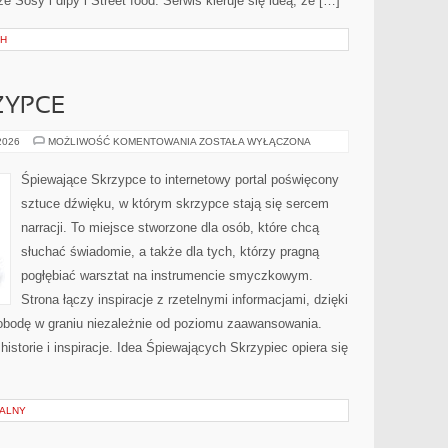
 Sosy i dipy i Street food. Serwis kieruje się ideą, że […]
CH
ZYPCE
ŚPIEWAJĄCESKRZYPCE
 2026
MOŻLIWOŚĆ KOMENTOWANIA
ZOSTAŁA WYŁĄCZONA
Śpiewające Skrzypce to internetowy portal poświęcony
sztuce dźwięku, w którym skrzypce stają się sercem
narracji. To miejsce stworzone dla osób, które chcą
słuchać świadomie, a także dla tych, którzy pragną
pogłębiać warsztat na instrumencie smyczkowym.
Strona łączy inspiracje z rzetelnymi informacjami, dzięki
bodę w graniu niezależnie od poziomu zaawansowania.
historie i inspiracje. Idea Śpiewających Skrzypiec opiera się
NALNY