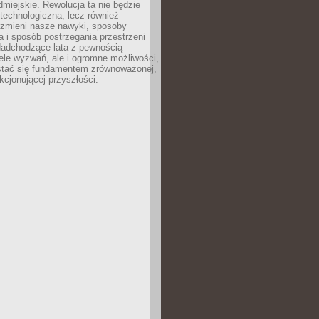
odmiejskie. Rewolucja ta nie będzie
 technologiczna, lecz również
 zmieni nasze nawyki, sposoby
 i sposób postrzegania przestrzeni
Nadchodzące lata z pewnością
ele wyzwań, ale i ogromne możliwości,
stać się fundamentem zrównoważonej,
kcjonującej przyszłości.