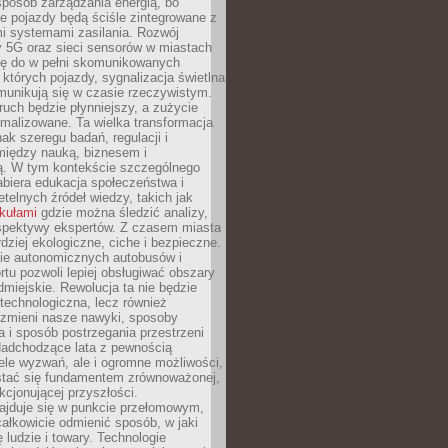
sposób zarządzania energią, bo
e pojazdy będą ściśle zintegrowane z
mi systemami zasilania. Rozwój
ry 5G oraz sieci sensorów w miastach
gę do w pełni skomunikowanych
w których pojazdy, sygnalizacja świetlna
munikują się w czasie rzeczywistym.
ruch będzie płynniejszy, a zużycie
ymalizowane. Ta wielka transformacja
k szeregu badań, regulacji i
między nauką, biznesem i
ją. W tym kontekście szczególnego
biera edukacja społeczeństwa i
etelnych źródeł wiedzy, takich jak
ykułami
gdzie można śledzić analizy,
rspektywy ekspertów. Z czasem miasta
rdziej ekologiczne, ciche i bezpieczne.
e autonomicznych autobusów i
rtu pozwoli lepiej obsługiwać obszary
odmiejskie. Rewolucja ta nie będzie
 technologiczna, lecz również
 zmieni nasze nawyki, sposoby
 i sposób postrzegania przestrzeni
Nadchodzące lata z pewnością
ele wyzwań, ale i ogromne możliwości,
stać się fundamentem zrównoważonej,
kcjonującej przyszłości.
najduje się w punkcie przełomowym,
ałkowicie odmienić sposób, w jaki
ę ludzie i towary. Technologie