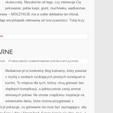
skuteczniej. Niezależnie od tego, czy interesuje Cię
jerkowanie, połów karpi, grunt, muchówka, wędkarstwo
rawy – MOCZYKIJE ma w sobie dokładnie ten klimat,
aje encyklopedii oderwanej od rzeczywistości. Tutaj liczy
ZNA
ARNE
PRZEPISY
 2026
MOŻLIWOŚĆ KOMENTOWANIA
ZOSTAŁA WYŁĄCZONA
KULINARNE
Mediaknorr.pl to konkretny blog kulinarny, który powstał
z myślą o osobach szukających prostych rozwiązań w
kuchni. To miejsce dla tych, którzy chcą gotować bez
zbędnych komplikacji, a jednocześnie cenią aromat
domowych potraw. Na stronie znajdziesz inspiracje na
uniwersalne dania, które można przygotować z
rr.pl pokazuje, że gotowanie nie musi być wymagające, aby