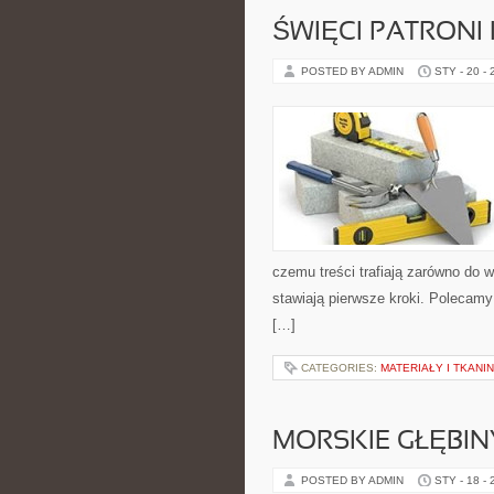
ŚWIĘCI PATRONI 
POSTED BY ADMIN
STY - 20 -
czemu treści trafiają zarówno do w
stawiają pierwsze kroki. Polecamy 
[…]
CATEGORIES:
MATERIAŁY I TKANI
MORSKIE GŁĘBIN
POSTED BY ADMIN
STY - 18 -