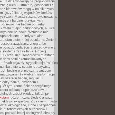
 już dziś wpływają na projektowanie
izację ruchu i struktury gospodarcze.
ez kierowców mogą w najbliższych
niejszyć liczbę wypadków, korków
zyszczeń. Miasta zaczną ewoluować w
estrzeni bardziej przyjaznych
 ponieważ nie będzie potrzeby
k wielu miejsc parkingowych, a ulice
emyślane na nowo. Wzrośnie rola
spółdzielonej, a indywidualne
uta stanie się mniej popularne. Zmieni
sposób zarządzania energią, bo
e pojazdy będą ściśle zintegrowane z
mi systemami zasilania. Rozwój
ry 5G oraz sieci sensorów w miastach
gę do w pełni skomunikowanych
w których pojazdy, sygnalizacja świetlna
munikują się w czasie rzeczywistym.
ruch będzie płynniejszy, a zużycie
ymalizowane. Ta wielka transformacja
k szeregu badań, regulacji i
między nauką, biznesem i
ją. W tym kontekście szczególnego
biera edukacja społeczeństwa i
etelnych źródeł wiedzy, takich jak
ykułami
gdzie można śledzić analizy,
rspektywy ekspertów. Z czasem miasta
rdziej ekologiczne, ciche i bezpieczne.
e autonomicznych autobusów i
rtu pozwoli lepiej obsługiwać obszary