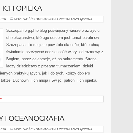
I ICH OPIEKA
ŚWIĘCI
 2026
MOŻLIWOŚĆ KOMENTOWANIA
ZOSTAŁA WYŁĄCZONA
PATRONI
I
ICH
Szczepan.org.pl to blog poświęcony wierze oraz życiu
OPIEKA
chrześcijaństwa, którego sercem jest temat parafii św.
Szczepana. To miejsce powstało dla osób, które chcą
świadomie przeżywać codzienność wiary: od rozmowy z
Bogiem, przez celebrację, aż po sakramenty. Strona
łączy dziedzictwo z prostym tłumaczeniem, dzięki
iernych praktykujących, jak i do tych, którzy dopiero
także: Duchowni i ich misja i Święci patroni i ich opieka.
NY
Y I OCEANOGRAFIA
MORSKIE
 2026
MOŻLIWOŚĆ KOMENTOWANIA
ZOSTAŁA WYŁĄCZONA
GŁĘBINY