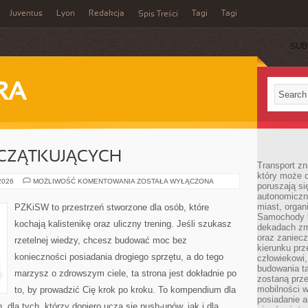
Juventus
Lyon
Redakcja
Tagi
Tagi
Spis Treści
SUB
RA
OCZĄTKUJĄCYCH
Transport z
który może c
TRENING
 2026
MOŻLIWOŚĆ KOMENTOWANIA
ZOSTAŁA WYŁĄCZONA
poruszają si
DLA
autonomiczne
POCZĄTKUJĄCYCH
miast, organ
PZKiSW to przestrzeń stworzone dla osób, które
Samochody b
kochają kalistenikę oraz uliczny trening. Jeśli szukasz
dekadach zm
oraz zaniec
rzetelnej wiedzy, chcesz budować moc bez
kierunku prz
konieczności posiadania drogiego sprzętu, a do tego
człowiekowi,
budowania ta
marzysz o zdrowszym ciele, ta strona jest dokładnie po
zostaną prz
mobilności w
to, by prowadzić Cię krok po kroku. To kompendium dla
posiadanie a
dla tych, którzy dopiero uczą się push-upów, jak i dla