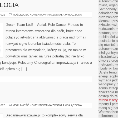
autonomiczne
OLOGIA
miast, organ
Samochody b
dekadach zm
TANIEC
 2026
MOŻLIWOŚĆ KOMENTOWANIA
ZOSTAŁA WYŁĄCZONA
oraz zaniec
I
PSYCHOLOGIA
kierunku prz
Dream Team Łódź – Aerial, Pole Dance, Fitness to
człowiekowi,
budowania ta
strona internetowa stworzona dla osób, które chcą
zostaną prz
mobilności w
połączyć artystyczną aktywność z pracą nad formą i
posiadanie a
rozwijać się w kierunku świadomości ciała. To
się również 
autonomiczn
przestrzeń dla wszystkich, którzy czują, że taniec w
inteligentny
powietrzu oraz taniec na rurze potrafią dać nie tylko
infrastruktu
otworzy dro
ają kondycję. Polecamy Choreografia i improwizacja i Taniec a
metropolii, 
i budynki ko
ódź opiera się […]
Dzięki temu 
energii zopt
wymaga jedna
współpracy 
administrac
znaczenia na
dostęp do rz
strona z art
raporty i pe
BIEGANIE
 2026
MOŻLIWOŚĆ KOMENTOWANIA
ZOSTAŁA WYŁĄCZONA
staną się ba
Wprowadzeni
Bieganiewwarszawie.pl to kompleksowy serwis dla
mikrotranspo