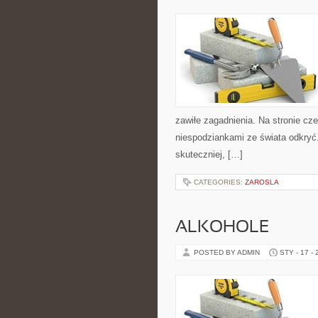
zawiłe zagadnienia. Na stronie cze
niespodziankami ze świata odkryć. 
skuteczniej, […]
CATEGORIES:
ZAROSLA
ALKOHOLE
POSTED BY ADMIN
STY - 17 -