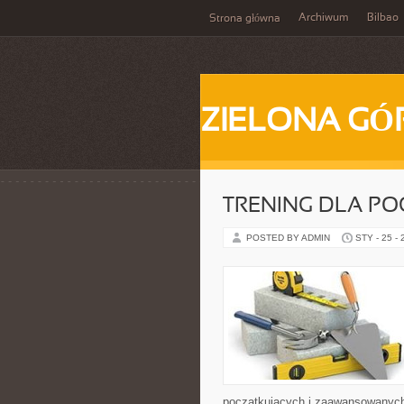
Archiwum
Bilbao
Strona główna
ZIELONA GÓ
TRENING DLA P
POSTED BY ADMIN
STY - 25 -
początkujących i zaawansowanych, 