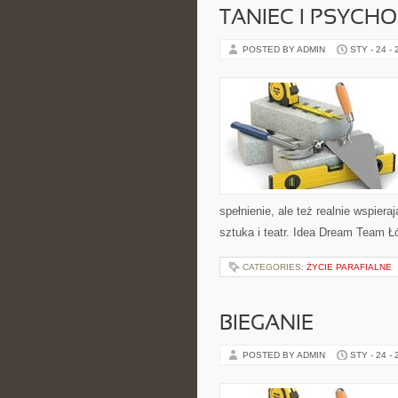
TANIEC I PSYCH
POSTED BY ADMIN
STY - 24 -
spełnienie, ale też realnie wspier
sztuka i teatr. Idea Dream Team Ł
CATEGORIES:
ŻYCIE PARAFIALNE
BIEGANIE
POSTED BY ADMIN
STY - 24 -