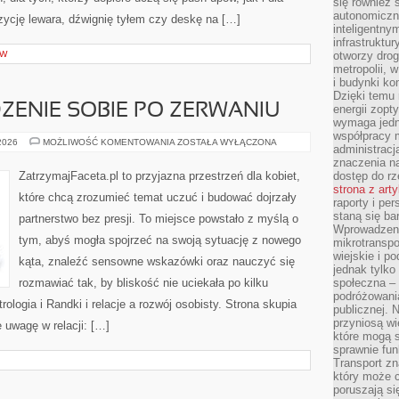
się również 
autonomiczn
zycję lewara, dźwignię tyłem czy deskę na […]
inteligentny
infrastruktu
ÓW
otworzy dro
metropolii, 
i budynki ko
Dzięki temu 
DZENIE SOBIE PO ZERWANIU
energii zopt
wymaga jedna
współpracy 
ROZSTANIA
 2026
MOŻLIWOŚĆ KOMENTOWANIA
ZOSTAŁA WYŁĄCZONA
administrac
I
RADZENIE
znaczenia na
SOBIE
ZatrzymajFaceta.pl to przyjazna przestrzeń dla kobiet,
dostęp do rz
PO
strona z art
ZERWANIU
które chcą zrozumieć temat uczuć i budować dojrzały
raporty i pe
staną się ba
partnerstwo bez presji. To miejsce powstało z myślą o
Wprowadzeni
tym, abyś mogła spojrzeć na swoją sytuację z nowego
mikrotranspo
wiejskie i p
kąta, znaleźć sensowne wskazówki oraz nauczyć się
jednak tylko
rozmawiać tak, by bliskość nie uciekała po kilku
społeczna –
podróżowania
ologia i Randki i relacje a rozwój osobisty. Strona skupia
publicznej. 
przyniosą wi
 uwagę w relacji: […]
które mogą 
sprawnie fun
Transport z
który może c
poruszają si