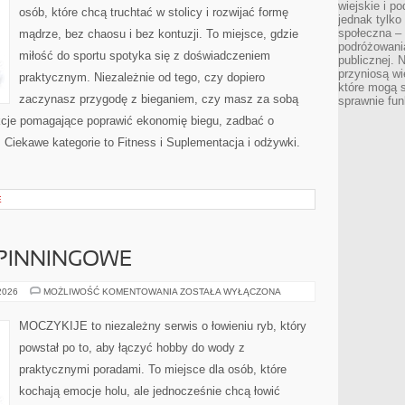
wiejskie i p
osób, które chcą truchtać w stolicy i rozwijać formę
jednak tylko
społeczna –
mądrze, bez chaosu i bez kontuzji. To miejsce, gdzie
podróżowania
miłość do sportu spotyka się z doświadczeniem
publicznej. 
przyniosą wi
praktycznym. Niezależnie od tego, czy dopiero
które mogą 
zaczynasz przygodę z bieganiem, czy masz za sobą
sprawnie fun
rukcje pomagające poprawić ekonomię biegu, zadbać o
. Ciekawe kategorie to Fitness i Suplementacja i odżywki.
E
PINNINGOWE
WĘDKARSTWO
 2026
MOŻLIWOŚĆ KOMENTOWANIA
ZOSTAŁA WYŁĄCZONA
SPINNINGOWE
MOCZYKIJE to niezależny serwis o łowieniu ryb, który
powstał po to, aby łączyć hobby do wody z
praktycznymi poradami. To miejsce dla osób, które
kochają emocje holu, ale jednocześnie chcą łowić