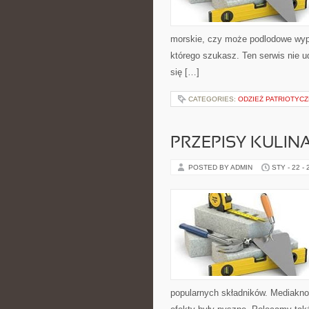
morskie, czy może podlodowe wyp
którego szukasz. Ten serwis nie ud
się […]
CATEGORIES:
ODZIEŻ PATRIOTYC
PRZEPISY KULIN
POSTED BY ADMIN
STY - 22 -
popularnych składników. Mediakno