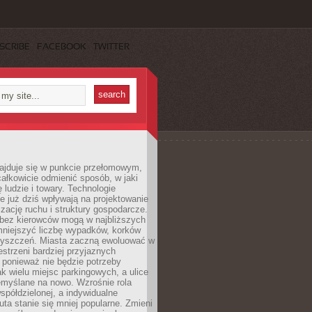
SCRIBE
FACEBOOK
TWITTER
najduje się w punkcie przełomowym,
ałkowicie odmienić sposób, w jaki
ę ludzie i towary. Technologie
 już dziś wpływają na projektowanie
izację ruchu i struktury gospodarcze.
ez kierowców mogą w najbliższych
niejszyć liczbę wypadków, korków
zyszczeń. Miasta zaczną ewoluować w
estrzeni bardziej przyjaznych
 ponieważ nie będzie potrzeby
k wielu miejsc parkingowych, a ulice
emyślane na nowo. Wzrośnie rola
spółdzielonej, a indywidualne
uta stanie się mniej popularne. Zmieni