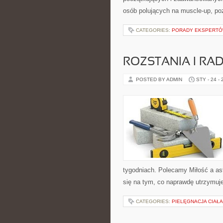
osób polujących na muscle-up, po
CATEGORIES:
PORADY EKSPERT
ROZSTANIA I RA
POSTED BY ADMIN
STY - 24 -
tygodniach. Polecamy Miłość a astr
się na tym, co naprawdę utrzymuje
CATEGORIES:
PIELĘGNACJA CIAŁA