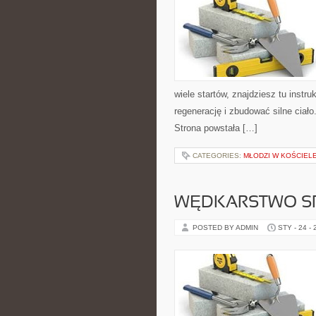
wiele startów, znajdziesz tu inst
regenerację i zbudować silne ciało
Strona powstała […]
CATEGORIES:
MŁODZI W KOŚCIEL
WĘDKARSTWO S
POSTED BY ADMIN
STY - 24 -