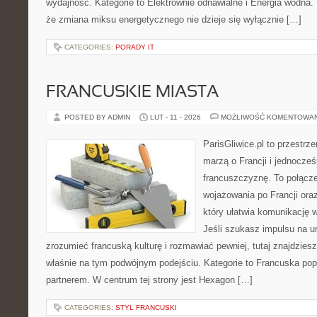
wydajność. Kategorie to Elektrownie odnawialne i Energia wodna. 
że zmiana miksu energetycznego nie dzieje się wyłącznie […]
CATEGORIES:
PORADY IT
FRANCUSKIE MIASTA
POSTED BY ADMIN
LUT - 11 - 2026
MOŻLIWOŚĆ KOMENTOWA
ParisGliwice.pl to przestrz
marzą o Francji i jednocześ
francuszczyznę. To połącz
wojażowania po Francji ora
który ułatwia komunikację 
Jeśli szukasz impulsu na ur
zrozumieć francuską kulturę i rozmawiać pewniej, tutaj znajdzie
właśnie na tym podwójnym podejściu. Kategorie to Francuska popku
partnerem. W centrum tej strony jest Hexagon […]
CATEGORIES:
STYL FRANCUSKI