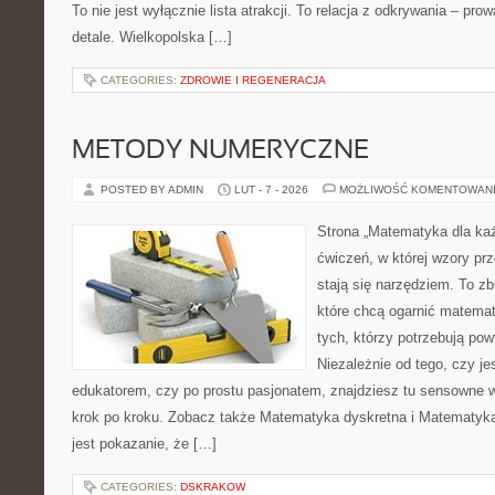
To nie jest wyłącznie lista atrakcji. To relacja z odkrywania – p
detale. Wielkopolska […]
CATEGORIES:
ZDROWIE I REGENERACJA
METODY NUMERYCZNE
POSTED BY ADMIN
LUT - 7 - 2026
MOŻLIWOŚĆ KOMENTOWAN
Strona „Matematyka dla każ
ćwiczeń, w której wzory prz
stają się narzędziem. To zb
które chcą ogarnić matemat
tych, którzy potrzebują pow
Niezależnie od tego, czy j
edukatorem, czy po prostu pasjonatem, znajdziesz tu sensowne 
krok po kroku. Zobacz także Matematyka dyskretna i Matematyka
jest pokazanie, że […]
CATEGORIES:
DSKRAKOW