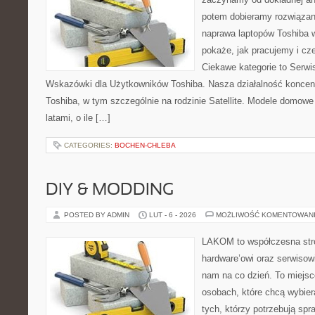
potem dobieramy rozwiązanie
naprawa laptopów Toshiba w
pokaże, jak pracujemy i c
Ciekawe kategorie to Serwis
Wskazówki dla Użytkowników Toshiba. Nasza działalność koncent
Toshiba, w tym szczególnie na rodzinie Satellite. Modele domowe 
latami, o ile […]
CATEGORIES:
BOCHEN-CHLEBA
DIY & MODDING
POSTED BY ADMIN
LUT - 6 - 2026
MOŻLIWOŚĆ KOMENTOWAN
LAKOM to współczesna str
hardware’owi oraz serwisow
nam na co dzień. To miejsc
osobach, które chcą wybier
tych, którzy potrzebują sp