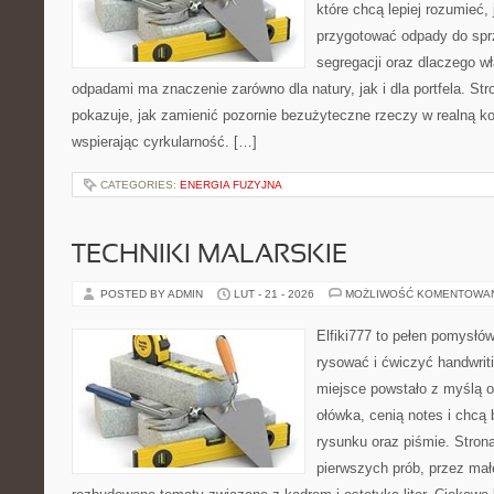
które chcą lepiej rozumieć, 
przygotować odpady do sprz
segregacji oraz dlaczego w
odpadami ma znaczenie zarówno dla natury, jak i dla portfela. Str
pokazuje, jak zamienić pozornie bezużyteczne rzeczy w realną k
wspierając cyrkularność. […]
CATEGORIES:
ENERGIA FUZYJNA
TECHNIKI MALARSKIE
POSTED BY ADMIN
LUT - 21 - 2026
MOŻLIWOŚĆ KOMENTOWA
Elfiki777 to pełen pomysłów
rysować i ćwiczyć handwrit
miejsce powstało z myślą o
ołówka, cenią notes i chcą
rysunku oraz piśmie. Stron
pierwszych prób, przez małe