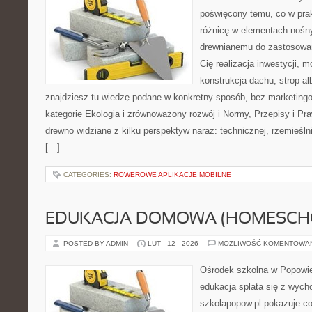
poświęcony temu, co w prak
różnicę w elementach nośny
drewnianemu do zastosowań 
Cię realizacja inwestycji, m
konstrukcja dachu, strop alb
znajdziesz tu wiedzę podane w konkretny sposób, bez marketin
kategorie Ekologia i zrównoważony rozwój i Normy, Przepisy i Pr
drewno widziane z kilku perspektyw naraz: technicznej, rzemieślni
[…]
CATEGORIES:
ROWEROWE APLIKACJE MOBILNE
EDUKACJA DOMOWA (HOMESCH
POSTED BY ADMIN
LUT - 12 - 2026
MOŻLIWOŚĆ KOMENTOWA
Ośrodek szkolna w Popowie
edukacja splata się z wyc
szkolapopow.pl pokazuje c