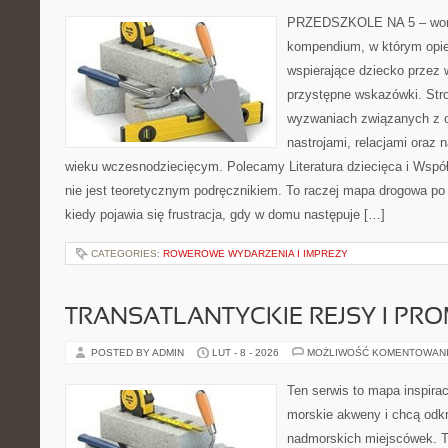
PRZEDSZKOLE NA 5 – worta
kompendium, w którym opi
wspierające dziecko przez
przystępne wskazówki. Str
wyzwaniach związanych z 
nastrojami, relacjami oraz
wieku wczesnodziecięcym. Polecamy Literatura dziecięca i Współ
nie jest teoretycznym podręcznikiem. To raczej mapa drogowa po 
kiedy pojawia się frustracja, gdy w domu następuje […]
CATEGORIES:
ROWEROWE WYDARZENIA I IMPREZY
TRANSATLANTYCKIE REJSY I PR
POSTED BY ADMIN
LUT - 8 - 2026
MOŻLIWOŚĆ KOMENTOWAN
Ten serwis to mapa inspirac
morskie akweny i chcą odkr
nadmorskich miejscówek. T