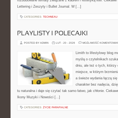
rozbudowane tematy związane z kadrem i estetyką liter. Ciekawe ka
Lettering i Zeszyty i Bullet Journal. W […]
CATEGORIES:
TECHNEAU
PLAYLISTY I POLECAJKI
POSTED BY ADMIN
LUT - 20 - 2026
MOŻLIWOŚĆ KOMENTOWA
Limith to lifestylowy blog 
myślą o czytelnikach szuk
dniu, ale też o tych, którz
miejsce, w którym brzmienia
a świeże wydania łączą się
charakter bez nadęcia, dzi
tu naturalna i daje się czytać tak samo łatwo, jak chłonie. Ciekawe
Ikony Muzyki i Nowości […]
CATEGORIES:
ŻYCIE PARAFIALNE