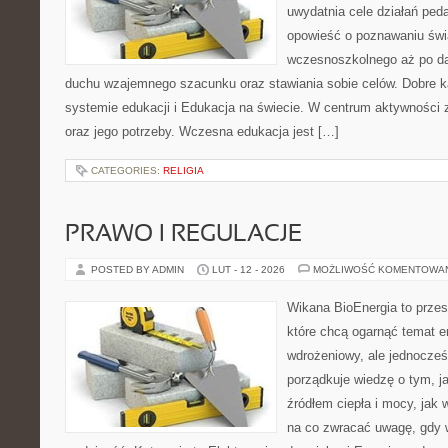
uwydatnia cele działań pe
opowieść o poznawaniu świ
wczesnoszkolnego aż po da
duchu wzajemnego szacunku oraz stawiania sobie celów. Dobre k
systemie edukacji i Edukacja na świecie. W centrum aktywności z
oraz jego potrzeby. Wczesna edukacja jest […]
CATEGORIES:
RELIGIA
PRAWO I REGULACJE
POSTED BY ADMIN
LUT - 12 - 2026
MOŻLIWOŚĆ KOMENTOWA
Wikana BioEnergia to przes
które chcą ogarnąć temat e
wdrożeniowy, ale jednocześ
porządkuje wiedzę o tym, j
źródłem ciepła i mocy, jak
na co zwracać uwagę, gdy 