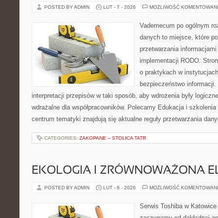
POSTED BY ADMIN
LUT - 7 - 2026
MOŻLIWOŚĆ KOMENTOWAN
Vademecum po ogólnym roz
danych to miejsce, które p
przetwarzania informacjami 
implementacji RODO. Stron
o praktykach w instytucjach
bezpieczeństwo informacji. 
interpretacji przepisów w taki sposób, aby wdrożenia były logiczn
wdrażalne dla współpracowników. Polecamy Edukacja i szkolenia 
centrum tematyki znajdują się aktualne reguły przetwarzania dan
CATEGORIES:
ZAKOPANE – STOLICA TATR
EKOLOGIA I ZRÓWNOWAŻONA E
POSTED BY ADMIN
LUT - 6 - 2026
MOŻLIWOŚĆ KOMENTOWAN
Serwis Toshiba w Katowice 
zaczynamy od dokładnej ana