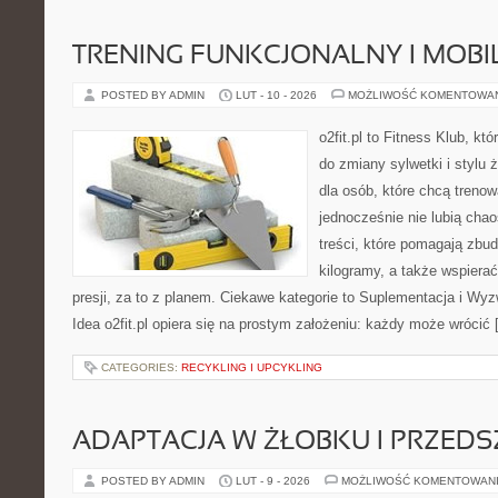
TRENING FUNKCJONALNY I MOBIL
POSTED BY ADMIN
LUT - 10 - 2026
MOŻLIWOŚĆ KOMENTOWA
o2fit.pl to Fitness Klub, k
do zmiany sylwetki i stylu 
dla osób, które chcą trenow
jednocześnie nie lubią chao
treści, które pomagają zbu
kilogramy, a także wspier
presji, za to z planem. Ciekawe kategorie to Suplementacja i Wyz
Idea o2fit.pl opiera się na prostym założeniu: każdy może wrócić
CATEGORIES:
RECYKLING I UPCYKLING
ADAPTACJA W ŻŁOBKU I PRZED
POSTED BY ADMIN
LUT - 9 - 2026
MOŻLIWOŚĆ KOMENTOWAN