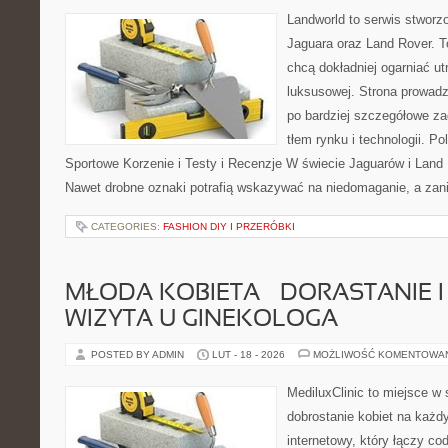
Landworld to serwis stworz
Jaguara oraz Land Rover. To
chcą dokładniej ogarniać u
luksusowej. Strona prowadz
po bardziej szczegółowe za
tłem rynku i technologii. P
Sportowe Korzenie i Testy i Recenzje W świecie Jaguarów i Land 
Nawet drobne oznaki potrafią wskazywać na niedomaganie, a zan
CATEGORIES:
FASHION DIY I PRZERÓBKI
MŁODA KOBIETA – DORASTANIE I
WIZYTA U GINEKOLOGA
POSTED BY ADMIN
LUT - 18 - 2026
MOŻLIWOŚĆ KOMENTOWA
MediluxClinic to miejsce w 
dobrostanie kobiet na każdy
internetowy, który łączy c