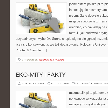
johnmasters-polska.pl to pl
interesują się kosmetykami
przemyślane decyzje zakup
miejsce stworzone z myślą o
wiedzieć, co nakładają na c
formuł i jak budować rutyn
przypadkowych wyborów. Strona skupia się na pielęgnacji rozumi
liczy się konsekwencja, ale też dopasowanie. Polecamy Unilever (
Procter & Gamble […]
CATEGORIES:
ELEWACJE I FASADY
EKO-MITY I FAKTY
POSTED BY ADMIN
LUT - 23 - 2026
MOŻLIWOŚĆ KOMENTOWA
makmetalik.pl to platforma
ponownego wykorzystania o
nadającymi się do odzysku. 