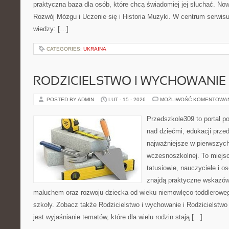
praktyczna baza dla osób, które chcą świadomiej jej słuchać. No
Rozwój Mózgu i Uczenie się i Historia Muzyki. W centrum serwi
wiedzy: […]
CATEGORIES:
UKRAINA
RODZICIELSTWO I WYCHOWANIE
POSTED BY ADMIN
LUT - 15 - 2026
MOŻLIWOŚĆ KOMENTOWA
Przedszkole309 to portal 
nad dziećmi, edukacji prze
najważniejsze w pierwszych
wczesnoszkolnej. To miejs
tatusiowie, nauczyciele i o
znajdą praktyczne wskazów
maluchem oraz rozwoju dziecka od wieku niemowlęco-toddleroweg
szkoły. Zobacz także Rodzicielstwo i wychowanie i Rodzicielstwo
jest wyjaśnianie tematów, które dla wielu rodzin stają […]