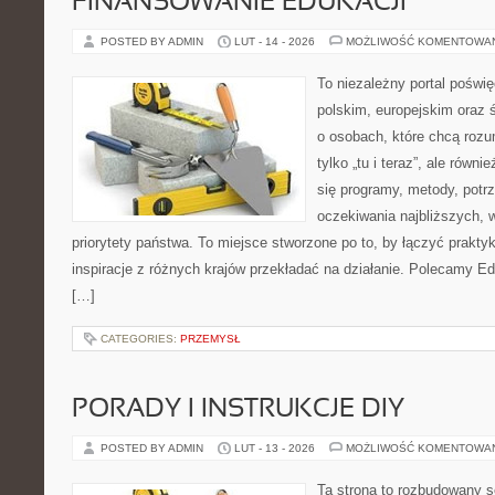
FINANSOWANIE EDUKACJI
POSTED BY ADMIN
LUT - 14 - 2026
MOŻLIWOŚĆ KOMENTOWA
To niezależny portal poświ
polskim, europejskim oraz
o osobach, które chcą rozum
tylko „tu i teraz”, ale równ
się programy, metody, potr
oczekiwania najbliższych,
priorytety państwa. To miejsce stworzone po to, by łączyć praktykę
inspiracje z różnych krajów przekładać na działanie. Polecamy Ed
[…]
CATEGORIES:
PRZEMYSŁ
PORADY I INSTRUKCJE DIY
POSTED BY ADMIN
LUT - 13 - 2026
MOŻLIWOŚĆ KOMENTOWA
Ta strona to rozbudowany s