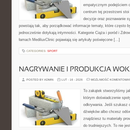
empatycznym podejściem dl
centrum tej przestrzeni sto
decyzje oraz poznawanie s
powstają tak, aby porządkować informacje tematy, które często b
jednocześnie dotykają intymności. Kategorie Ciąża i poród i Zdro
łamach MediluxClinic pojawiają się artykuły poświęcone […]
CATEGORIES:
SPORT
NAGRYWANIE I PRODUKCJA WO
POSTED BY ADMIN
LUT - 16 - 2026
MOŻLIWOŚĆ KOMENTOWA
To zakątek stworzyliśmy ja
którym doświadczenie spoty
odkrywania. Jeśli szukasz c
dźwięków albo chcesz odśw
znajdziesz tu materiały pr
do trudniejszych. To nie jest