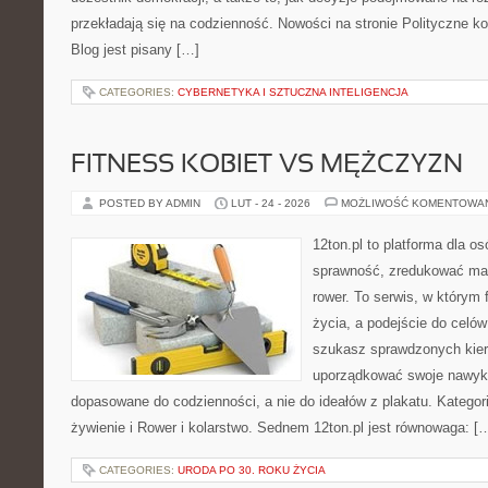
przekładają się na codzienność. Nowości na stronie Polityczne konf
Blog jest pisany […]
CATEGORIES:
CYBERNETYKA I SZTUCZNA INTELIGENCJA
FITNESS KOBIET VS MĘŻCZYZN
POSTED BY ADMIN
LUT - 24 - 2026
MOŻLIWOŚĆ KOMENTOWA
12ton.pl to platforma dla o
sprawność, zredukować mas
rower. To serwis, w którym f
życia, a podejście do celów 
szukasz sprawdzonych kier
uporządkować swoje nawyki, 
dopasowane do codzienności, a nie do ideałów z plakatu. Kategori
żywienie i Rower i kolarstwo. Sednem 12ton.pl jest równowaga: [
CATEGORIES:
URODA PO 30. ROKU ŻYCIA