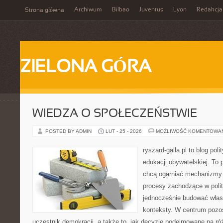
Archiwum
Bilbao
Juventus
Lyon
Redakcja
Strona główna
ZIELONA GÓRA
WIEDZA O SPOŁECZEŃSTWIE
POSTED BY ADMIN
LUT - 25 - 2026
MOŻLIWOŚĆ KOMENTOWA
ryszard-galla.pl to blog pol
edukacji obywatelskiej. To 
chcą ogarniać mechanizmy p
procesy zachodzące w polit
jednocześnie budować własn
konteksty. W centrum pozos
uczestnik demokracji, a także to, jak decyzje podejmowane na r