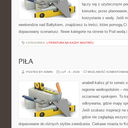
łączy się z użytecznymi p
kierunku, przez planowanie
korzystanie z wody. Jeśli 
weekendzie nad Bałtykiem, znajdziesz tu treści, które pomogą C
dopasowany scenariusz. Nowe kategorie na stronie to Pod wodą i 
CATEGORIES:
LITERATURA NA KAŻDY NASTRÓJ
PIŁA
POSTED BY ADMIN
LUT - 8 - 2026
MOŻLIWOŚĆ KOMENTOWAN
anabell-kalisz.pl to serwis
regionie wielkopolskim – mie
oczarować spokojem. To ką
odkrywania, gdzie mapy spo
Jeśli szukasz inspiracji na
gdzie nie zaglądają wszyscy
dopasowane do różnych stylów zwiedzania. Ciekawe miasta to Koś