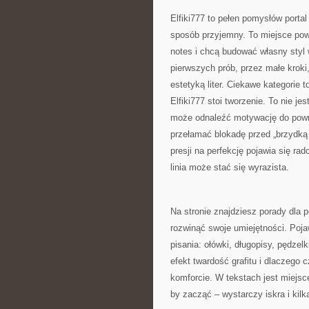
Elfiki777 to pełen pomysłów portal
sposób przyjemny. To miejsce pows
notes i chcą budować własny styl 
pierwszych prób, przez małe kroki
estetyką liter. Ciekawe kategorie 
Elfiki777 stoi tworzenie. To nie je
może odnaleźć motywację do powro
przełamać blokadę przed „brzydką 
presji na perfekcję pojawia się ra
linia może stać się wyrazista.
Na stronie znajdziesz porady dla p
rozwinąć swoje umiejętności. Poja
pisania: ołówki, długopisy, pędzelk
efekt twardość grafitu i dlaczego
komforcie. W tekstach jest miejsc
by zacząć – wystarczy iskra i kil