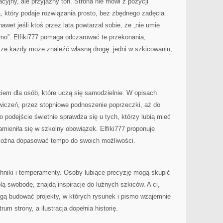
jny, ale przyjazny ton. Strona nie mówi z pozycji
a, który podaje rozwiązania prosto, bez zbędnego zadęcia.
awet jeśli ktoś przez lata powtarzał sobie, że „nie umie
smo”. Elfiki777 pomaga odczarować te przekonania,
i że każdy może znaleźć własną drogę: jedni w szkicowaniu,
iem dla osób, które uczą się samodzielnie. W opisach
ćwiczeń, przez stopniowe podnoszenie poprzeczki, aż do
 podejście świetnie sprawdza się u tych, którzy lubią mieć
amieniła się w szkolny obowiązek. Elfiki777 proponuje
 można dopasować tempo do swoich możliwości.
chniki i temperamenty. Osoby lubiące precyzję mogą skupić
wolą swobodę, znajdą inspiracje do luźnych szkiców. A ci,
ogą budować projekty, w których rysunek i pismo wzajemnie
rum strony, a ilustracja dopełnia historię.