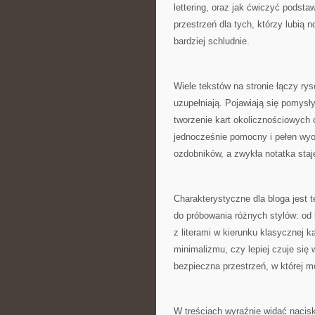
lettering, oraz jak ćwiczyć podsta
przestrzeń dla tych, którzy lubią n
bardziej schludnie.
Wiele tekstów na stronie łączy rys
uzupełniają. Pojawiają się pomysły
tworzenie kart okolicznościowych c
jednocześnie pomocny i pełen wyo
ozdobników, a zwykła notatka staj
Charakterystyczne dla bloga jest
do próbowania różnych stylów: od
z literami w kierunku klasycznej k
minimalizmu, czy lepiej czuje się w
bezpieczna przestrzeń, w której m
W treściach wyraźnie widać nacisk