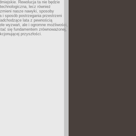
odmiejskie. Rewolucja ta nie będzie
 technologiczna, lecz również
 zmieni nasze nawyki, sposoby
 i sposób postrzegania przestrzeni
Nadchodzące lata z pewnością
ele wyzwań, ale i ogromne możliwości,
stać się fundamentem zrównoważonej,
kcjonującej przyszłości.