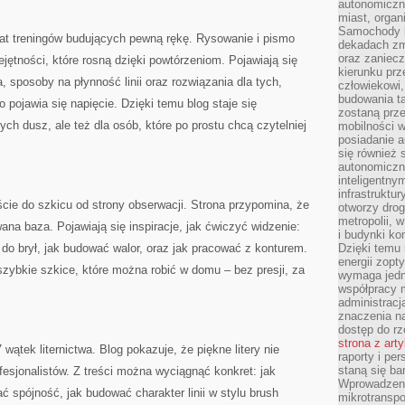
autonomiczne
miast, organ
Samochody b
iat treningów budujących pewną rękę. Rysowanie i pismo
dekadach zm
oraz zaniec
jętności, które rosną dzięki powtórzeniom. Pojawiają się
kierunku prz
a, sposoby na płynność linii oraz rozwiązania dla tych,
człowiekowi,
budowania ta
 pojawia się napięcie. Dzięki temu blog staje się
zostaną prz
ych dusz, ale też dla osób, które po prostu chcą czytelniej
mobilności w
posiadanie a
się również 
autonomiczn
inteligentny
infrastruktu
ście do szkicu od strony obserwacji. Strona przypomina, że
otworzy dro
metropolii, 
wana baza. Pojawiają się inspiracje, jak ćwiczyć widzenie:
i budynki ko
 do brył, jak budować walor, oraz jak pracować z konturem.
Dzięki temu 
energii zopt
szybkie szkice, które można robić w domu – bez presji, za
wymaga jedna
współpracy 
administrac
znaczenia na
dostęp do rz
strona z art
 wątek liternictwa. Blog pokazuje, że piękne litery nie
raporty i pe
staną się ba
esjonalistów. Z treści można wyciągnąć konkret: jak
Wprowadzeni
ać spójność, jak budować charakter linii w stylu brush
mikrotranspo