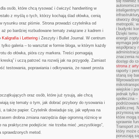
się również 
autonomiczn
 dla osób, które chcą rysować i ćwiczyć handwriting w
inteligentny
infrastruktu
tało z myślą o tych, którzy kochają ślad ołówka, cenią
otworzy dro
w rysunku oraz piśmie. Strona prowadzi czytelnika od
metropolii, 
i budynki ko
, aż po bardziej rozbudowane tematy związane z kadrem i
Dzięki temu 
to
Kaligrafia i Lettering
i Zeszyty i Bullet Journal. W centrum
energii zopt
wymaga jedna
st tylko galeria – to warsztat w formie bloga, w którym każdy
współpracy 
administrac
tu do ołówka, pióra czy markera. Treści pomagają
znaczenia na
kreską” i uczą patrzeć na rozwój jak na przygodę. Zamiast
dostęp do rz
strona z art
dość testowania, poprawiania i odkrywania, że nawet prosta
raporty i pe
staną się ba
Wprowadzeni
mikrotranspo
wiejskie i p
jednak tylko
oczątkujących oraz osób, które już rysują, ale chcą
społeczna –
wiają się tematy o tym, jak dobrać przybory do rysowania i
podróżowania
publicznej. 
i, a także papier. Czytelnik dowiaduje się, jak wpływa na
przyniosą wi
które mogą 
 czasem drobna zmiana narzędzia daje ogromną różnicę w
sprawnie fun
e na praktyczne podejście: nie trzeba mieć „wszystkiego”,
Transport z
który może c
ka sprawdzonych metod.
poruszają si