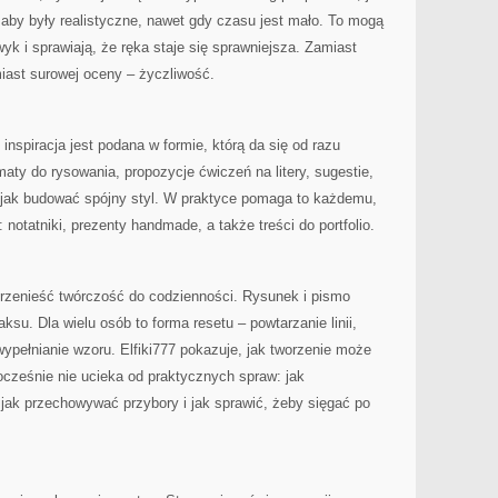
, aby były realistyczne, nawet gdy czasu jest mało. To mogą
wyk i sprawiają, że ręka staje się sprawniejsza. Zamiast
miast surowej oceny – życzliwość.
 inspiracja jest podana w formie, którą da się od razu
aty do rysowania, propozycje ćwiczeń na litery, sugestie,
z jak budować spójny styl. W praktyce pomaga to każdemu,
 notatniki, prezenty handmade, a także treści do portfolio.
 przenieść twórczość do codzienności. Rysunek i pismo
ksu. Dla wielu osób to forma resetu – powtarzanie linii,
 wypełnianie wzoru. Elfiki777 pokazuje, jak tworzenie może
nocześnie nie ucieka od praktycznych spraw: jak
jak przechowywać przybory i jak sprawić, żeby sięgać po