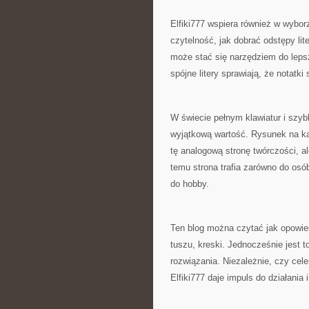
Elfiki777 wspiera również w wybor
czytelność, jak dobrać odstępy li
może stać się narzędziem do lepsz
spójne litery sprawiają, że notatki
W świecie pełnym klawiatur i szy
wyjątkową wartość. Rysunek na kart
tę analogową stronę twórczości, a
temu strona trafia zarówno do osób
do hobby.
Ten blog można czytać jak opowieś
tuszu, kreski. Jednocześnie jest t
rozwiązania. Niezależnie, czy cel
Elfiki777 daje impuls do działania