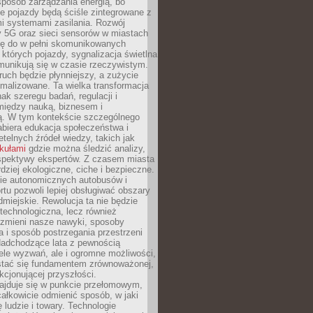
sposób zarządzania energią, bo
e pojazdy będą ściśle zintegrowane z
mi systemami zasilania. Rozwój
ry 5G oraz sieci sensorów w miastach
gę do w pełni skomunikowanych
w których pojazdy, sygnalizacja świetlna
munikują się w czasie rzeczywistym.
ruch będzie płynniejszy, a zużycie
ymalizowane. Ta wielka transformacja
k szeregu badań, regulacji i
między nauką, biznesem i
ją. W tym kontekście szczególnego
biera edukacja społeczeństwa i
etelnych źródeł wiedzy, takich jak
ykułami
gdzie można śledzić analizy,
rspektywy ekspertów. Z czasem miasta
rdziej ekologiczne, ciche i bezpieczne.
e autonomicznych autobusów i
rtu pozwoli lepiej obsługiwać obszary
odmiejskie. Rewolucja ta nie będzie
 technologiczna, lecz również
 zmieni nasze nawyki, sposoby
 i sposób postrzegania przestrzeni
Nadchodzące lata z pewnością
ele wyzwań, ale i ogromne możliwości,
stać się fundamentem zrównoważonej,
kcjonującej przyszłości.
najduje się w punkcie przełomowym,
ałkowicie odmienić sposób, w jaki
ę ludzie i towary. Technologie