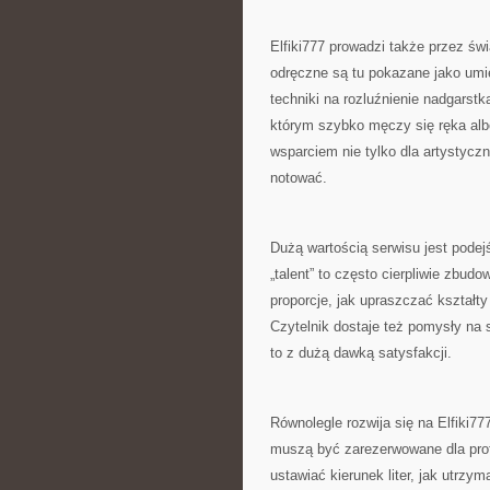
Elfiki777 prowadzi także przez św
odręczne są tu pokazane jako umie
techniki na rozluźnienie nadgarstk
którym szybko męczy się ręka albo
wsparciem nie tylko dla artystyczn
notować.
Dużą wartością serwisu jest podej
„talent” to często cierpliwie zbudo
proporcje, jak upraszczać kształty
Czytelnik dostaje też pomysły na 
to z dużą dawką satysfakcji.
Równolegle rozwija się na Elfiki777
muszą być zarezerwowane dla prof
ustawiać kierunek liter, jak utrzym