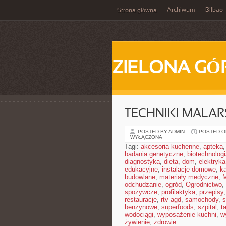
Archiwum
Bilbao
Strona główna
ZIELONA GÓ
TECHNIKI MALAR
POSTED BY ADMIN
POSTED ON
WYŁĄCZONA
Tagi:
akcesoria kuchenne
,
apteka
badania genetyczne
,
biotechnolog
diagnostyka
,
dieta
,
dom
,
elektryka
edukacyjne
,
instalacje domowe
,
ka
budowlane
,
materiały medyczne
,
M
odchudzanie
,
ogród
,
Ogrodnictwo
,
spożywcze
,
profilaktyka
,
przepisy
restauracje
,
rtv agd
,
samochody
,
s
benzynowe
,
superfoods
,
szpital
,
t
wodociągi
,
wyposażenie kuchni
,
w
żywienie
,
zdrowie