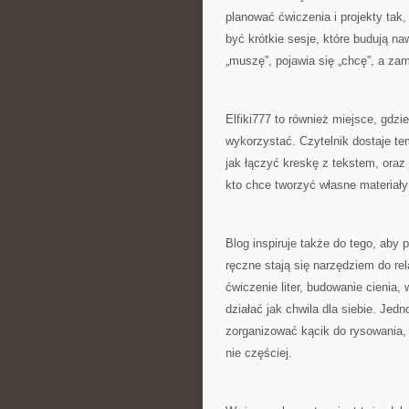
planować ćwiczenia i projekty tak
być krótkie sesje, które budują na
„muszę”, pojawia się „chcę”, a za
Elfiki777 to również miejsce, gdzie
wykorzystać. Czytelnik dostaje tem
jak łączyć kreskę z tekstem, ora
kto chce tworzyć własne materiały:
Blog inspiruje także do tego, aby
ręczne stają się narzędziem do rela
ćwiczenie liter, budowanie cienia,
działać jak chwila dla siebie. Jed
zorganizować kącik do rysowania, 
nie częściej.