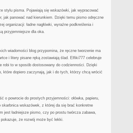
ze stylu pisma. Pojawiają się wskazówki, jak wypracować
ter, jak panować nad kierunkiem. Dzięki temu pismo odręczne
ej organizacji: ładne nagłówki, wyraźne podkreślenia i
 są przyjemniejsze dla oka.
bkich wiadomości blog przypomina, że ręczne tworzenie ma
ce i litery pisane ręką zostawiają ślad. Elfiki777 celebruje
le robi to w sposób dostosowany do codzienności. Dzięki
, które dopiero zaczynają, jak i do tych, którzy chcą wrócić
ć o powrocie do prostych przyjemności: ołówka, papieru,
o skarbnica wskazówek, z której da się brać konkretne
em jest ładniejsze pismo, czy po prostu twórcza zabawa,
 i pokazuje, że rozwój może być lekki.