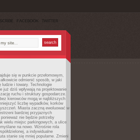
SCRIBE
FACEBOOK
TWITTER
najduje się w punkcie przełomowym,
ałkowicie odmienić sposób, w jaki
ę ludzie i towary. Technologie
 już dziś wpływają na projektowanie
izację ruchu i struktury gospodarcze.
ez kierowców mogą w najbliższych
niejszyć liczbę wypadków, korków
zyszczeń. Miasta zaczną ewoluować w
estrzeni bardziej przyjaznych
 ponieważ nie będzie potrzeby
k wielu miejsc parkingowych, a ulice
emyślane na nowo. Wzrośnie rola
spółdzielonej, a indywidualne
uta stanie się mniej popularne. Zmieni