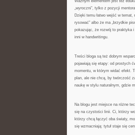
Ważnym elementem jest też edukacy
„wyroczni”, tylko z pozycji mentor
Dzięki temu łatwo wejść w temat, n
rysować” albo że ma „brzydkie pi
pokazując, że rozwój to praktyka 
inni w handwritingu.
Treści bloga są też dobrym wsparc
pojawiają się etapy: od prostych 
momentu, w którym widać efekt. To
plan, ale nie chcą, by twórczość z
naukę w stylu naturalnym, gdzie
Na blogu jest miejsce na różne te
się na czystości linii. Ci, którzy 
którzy chcą łączyć oba światy, m
się wzmacniają: tytuł staje się cent