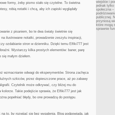
wiejskie i p
wowe formy, żeby pismo stało się czytelne. To świetna
jednak tylko
otesy, robią notatki i chcą, aby ich zapiski wyglądały
społeczna –
podróżowania
publicznej. 
przyniosą wi
które mogą 
sprawnie fun
owanie z pisaniem, bo te dwa światy świetnie się
 na ilustrowane notatki, prowadzenie zeszytu inspiracji,
zy ozdabianie stron w dzienniku. Dzięki temu Elfiki777 jest
braźni. Wystarczy kilka prostych elementów: baner, parę
e się małym dziełem.
 też wzmacnianie odwagi do eksperymentów. Strona zachęca
 luźnych szkiców, przez dopieszczone prace, aż po zabawy
aligrafii. Czytelnik może odkrywać, czy bliżej mu do
 kolorze. Takie podejście sprawia, że Elfiki777 jest jak
ożna popełniać błędy, bo one prowadzą do postępu.
 na to, by rozwijać się bez wypalenia. Blog podpowiada, jak