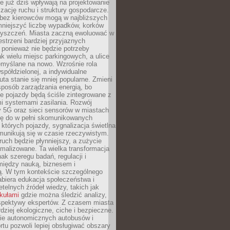
 już dziś wpływają na projektowanie
izację ruchu i struktury gospodarcze.
ez kierowców mogą w najbliższych
niejszyć liczbę wypadków, korków
zyszczeń. Miasta zaczną ewoluować w
estrzeni bardziej przyjaznych
 ponieważ nie będzie potrzeby
k wielu miejsc parkingowych, a ulice
emyślane na nowo. Wzrośnie rola
spółdzielonej, a indywidualne
uta stanie się mniej popularne. Zmieni
sposób zarządzania energią, bo
e pojazdy będą ściśle zintegrowane z
mi systemami zasilania. Rozwój
ry 5G oraz sieci sensorów w miastach
gę do w pełni skomunikowanych
w których pojazdy, sygnalizacja świetlna
munikują się w czasie rzeczywistym.
ruch będzie płynniejszy, a zużycie
ymalizowane. Ta wielka transformacja
k szeregu badań, regulacji i
między nauką, biznesem i
ją. W tym kontekście szczególnego
biera edukacja społeczeństwa i
etelnych źródeł wiedzy, takich jak
ykułami
gdzie można śledzić analizy,
rspektywy ekspertów. Z czasem miasta
rdziej ekologiczne, ciche i bezpieczne.
e autonomicznych autobusów i
rtu pozwoli lepiej obsługiwać obszary