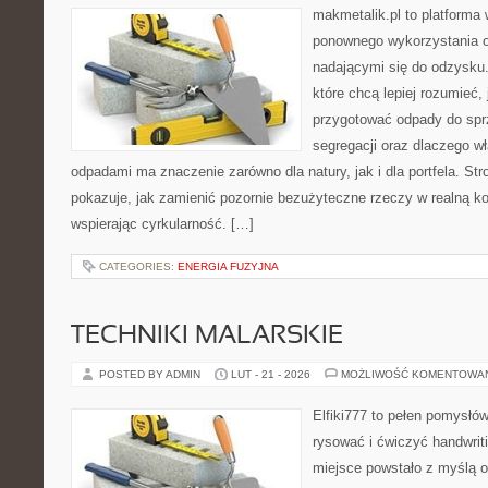
makmetalik.pl to platforma
ponownego wykorzystania o
nadającymi się do odzysku. 
które chcą lepiej rozumieć, 
przygotować odpady do sprz
segregacji oraz dlaczego w
odpadami ma znaczenie zarówno dla natury, jak i dla portfela. Str
pokazuje, jak zamienić pozornie bezużyteczne rzeczy w realną k
wspierając cyrkularność. […]
CATEGORIES:
ENERGIA FUZYJNA
TECHNIKI MALARSKIE
POSTED BY ADMIN
LUT - 21 - 2026
MOŻLIWOŚĆ KOMENTOWA
Elfiki777 to pełen pomysłów
rysować i ćwiczyć handwrit
miejsce powstało z myślą o