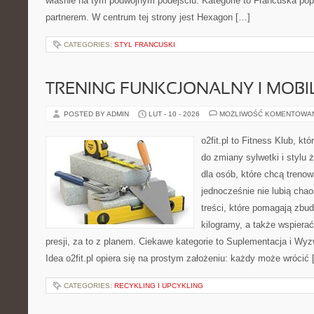
właśnie na tym podwójnym podejściu. Kategorie to Francuska popku
partnerem. W centrum tej strony jest Hexagon […]
CATEGORIES:
STYL FRANCUSKI
TRENING FUNKCJONALNY I MOBIL
POSTED BY ADMIN
LUT - 10 - 2026
MOŻLIWOŚĆ KOMENTOWA
o2fit.pl to Fitness Klub, k
do zmiany sylwetki i stylu 
dla osób, które chcą trenow
jednocześnie nie lubią chao
treści, które pomagają zbu
kilogramy, a także wspier
presji, za to z planem. Ciekawe kategorie to Suplementacja i Wyz
Idea o2fit.pl opiera się na prostym założeniu: każdy może wrócić
CATEGORIES:
RECYKLING I UPCYKLING