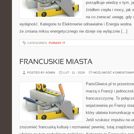
porządkuje wiedzę o tym, j
źródłem ciepła i mocy, jak
na co zwracać uwagę, gdy 
wydajność. Kategorie to Elektrownie odnawialne i Energia wodna. 
że zmiana miksu energetycznego nie dzieje się wyłącznie […]
CATEGORIES:
PORADY IT
FRANCUSKIE MIASTA
POSTED BY ADMIN
LUT - 11 - 2026
MOŻLIWOŚĆ KOMENTOWA
ParisGliwice.pl to przestrz
marzą o Francji i jednocześ
francuszczyznę. To połącz
wojażowania po Francji ora
który ułatwia komunikację 
Jeśli szukasz impulsu na ur
zrozumieć francuską kulturę i rozmawiać pewniej, tutaj znajdzie