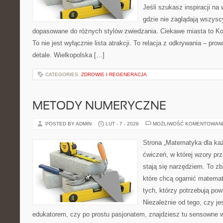
Jeśli szukasz inspiracji na
gdzie nie zaglądają wszyscy
dopasowane do różnych stylów zwiedzania. Ciekawe miasta to Koś
To nie jest wyłącznie lista atrakcji. To relacja z odkrywania – p
detale. Wielkopolska […]
CATEGORIES:
ZDROWIE I REGENERACJA
METODY NUMERYCZNE
POSTED BY ADMIN
LUT - 7 - 2026
MOŻLIWOŚĆ KOMENTOWAN
Strona „Matematyka dla każ
ćwiczeń, w której wzory prz
stają się narzędziem. To zb
które chcą ogarnić matemat
tych, którzy potrzebują pow
Niezależnie od tego, czy j
edukatorem, czy po prostu pasjonatem, znajdziesz tu sensowne 