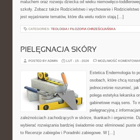
maluchem oraz rozwoju dziecka od wieku niemowlęco-toddleroweg
szkoły. Zobacz także Rodzicielstwo i wychowanie i Rodzicielstwo
jest wyjaśnianie tematów, które dla wielu rodzin stają […]
CATEGORIES:
TEOLOGIA I FILOZOFIA CHRZEŚCIJAŃSKA
PIELĘGNACJA SKÓRY
POSTED BY ADMIN
LUT - 15 - 2026
MOŻLIWOŚĆ KOMENTOWA
Estetica Endermologia to p
osobach, które chcą rozsąd
jednocześnie rozumieć, jak
polega estetyka lekarska or
gabinetowe mają sens. To m
pielęgnacyjną z informacjam
zależnościach zachodzących w skórze, tkankach i organizmie. Dz
wybierać rozwiązania bardziej świadomie oraz eliminować puste o
to Recenzje zabiegów i Poradniki zabiegowe. W […]