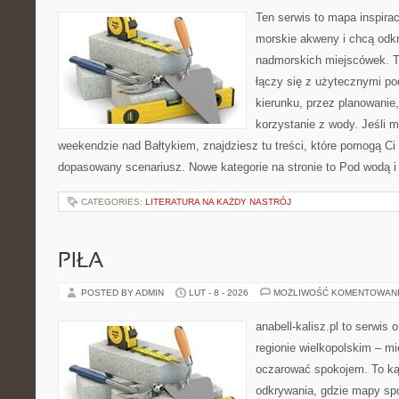
Ten serwis to mapa inspirac
morskie akweny i chcą odkr
nadmorskich miejscówek. T
łączy się z użytecznymi p
kierunku, przez planowanie
korzystanie z wody. Jeśli 
weekendzie nad Bałtykiem, znajdziesz tu treści, które pomogą C
dopasowany scenariusz. Nowe kategorie na stronie to Pod wodą i 
CATEGORIES:
LITERATURA NA KAŻDY NASTRÓJ
PIŁA
POSTED BY ADMIN
LUT - 8 - 2026
MOŻLIWOŚĆ KOMENTOWAN
anabell-kalisz.pl to serwis
regionie wielkopolskim – mie
oczarować spokojem. To ką
odkrywania, gdzie mapy spo