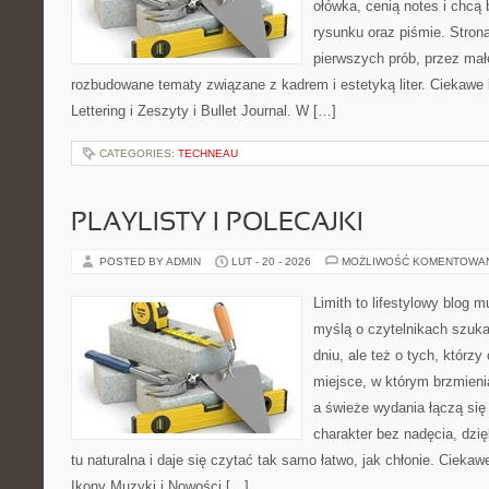
ołówka, cenią notes i chcą
rysunku oraz piśmie. Stron
pierwszych prób, przez małe
rozbudowane tematy związane z kadrem i estetyką liter. Ciekawe ka
Lettering i Zeszyty i Bullet Journal. W […]
CATEGORIES:
TECHNEAU
PLAYLISTY I POLECAJKI
POSTED BY ADMIN
LUT - 20 - 2026
MOŻLIWOŚĆ KOMENTOWA
Limith to lifestylowy blog 
myślą o czytelnikach szuk
dniu, ale też o tych, którz
miejsce, w którym brzmienia
a świeże wydania łączą się
charakter bez nadęcia, dzi
tu naturalna i daje się czytać tak samo łatwo, jak chłonie. Ciekawe
Ikony Muzyki i Nowości […]