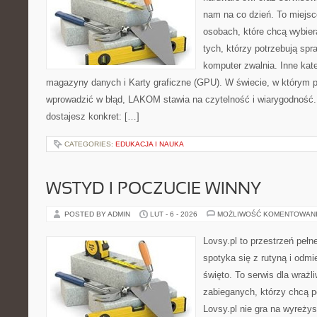
nam na co dzień. To miejsc
osobach, które chcą wybier
tych, którzy potrzebują sp
komputer zwalnia. Inne kat
magazyny danych i Karty graficzne (GPU). W świecie, w którym p
wprowadzić w błąd, LAKOM stawia na czytelność i wiarygodność
dostajesz konkret: […]
CATEGORIES:
EDUKACJA I NAUKA
WSTYD I POCZUCIE WINNY
POSTED BY ADMIN
LUT - 6 - 2026
MOŻLIWOŚĆ KOMENTOWAN
Lovsy.pl to przestrzeń peł
spotyka się z rutyną i odmi
święto. To serwis dla wrażli
zabieganych, którzy chcą p
Lovsy.pl nie gra na wyreży