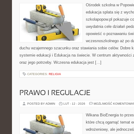
Ośrodek szkolna w Popowie
edukacja splata się z wyc
szkolapopow.pl pokazuje c
uwydatnia cele działań pe
opowieść o poznawaniu świ
wczesnoszkolnego aż po da
duchu wzajemnego szacunku oraz stawiania sobie celów. Dobre k
systemie edukacji i Edukacja na świecie. W centrum aktywności z
oraz jego potrzeby. Wczesna edukacja jest […]
CATEGORIES:
RELIGIA
PRAWO I REGULACJE
POSTED BY ADMIN
LUT - 12 - 2026
MOŻLIWOŚĆ KOMENTOWA
Wikana BioEnergia to przes
które chcą ogarnąć temat e
wdrożeniowy, ale jednocześ