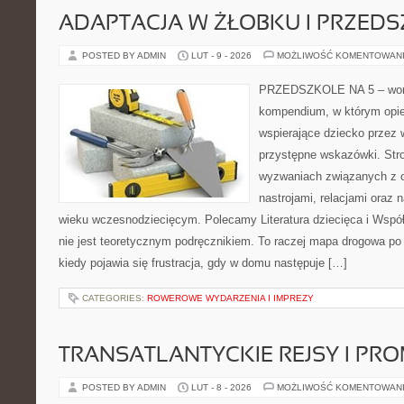
ADAPTACJA W ŻŁOBKU I PRZED
POSTED BY ADMIN
LUT - 9 - 2026
MOŻLIWOŚĆ KOMENTOWAN
PRZEDSZKOLE NA 5 – worta
kompendium, w którym opi
wspierające dziecko przez
przystępne wskazówki. Str
wyzwaniach związanych z 
nastrojami, relacjami oraz
wieku wczesnodziecięcym. Polecamy Literatura dziecięca i Współ
nie jest teoretycznym podręcznikiem. To raczej mapa drogowa po 
kiedy pojawia się frustracja, gdy w domu następuje […]
CATEGORIES:
ROWEROWE WYDARZENIA I IMPREZY
TRANSATLANTYCKIE REJSY I PR
POSTED BY ADMIN
LUT - 8 - 2026
MOŻLIWOŚĆ KOMENTOWAN