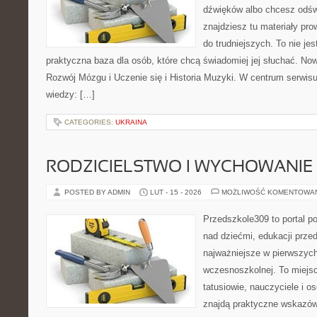
dźwięków albo chcesz odśw
znajdziesz tu materiały pr
do trudniejszych. To nie jest
praktyczna baza dla osób, które chcą świadomiej jej słuchać. No
Rozwój Mózgu i Uczenie się i Historia Muzyki. W centrum serwi
wiedzy: […]
CATEGORIES:
UKRAINA
RODZICIELSTWO I WYCHOWANIE
POSTED BY ADMIN
LUT - 15 - 2026
MOŻLIWOŚĆ KOMENTOWA
Przedszkole309 to portal 
nad dziećmi, edukacji prze
najważniejsze w pierwszych
wczesnoszkolnej. To miejs
tatusiowie, nauczyciele i o
znajdą praktyczne wskazów