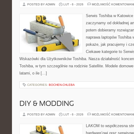
POSTED BY ADMIN
LUT - 6 - 2026
MOŻLIWOŚĆ KOMENTOWAN
Serwis Toshiba w Katowice 
zaczynamy od dokładnej ana
potem dobieramy rozwiązanie
naprawa laptopów Toshiba w
pokaże, jak pracujemy i c
Ciekawe kategorie to Serwis
Wskazówki dla Użytkowników Toshiba. Nasza działalność koncent
Toshiba, w tym szczególnie na rodzinie Satellite. Modele domowe 
latami, o ile […]
CATEGORIES:
BOCHEN-CHLEBA
DIY & MODDING
POSTED BY ADMIN
LUT - 6 - 2026
MOŻLIWOŚĆ KOMENTOWAN
LAKOM to współczesna str
hardware’owi oraz serwisow