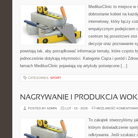
MediluxClinic to miejsce w 
dobrostanie kobiet na każdy
internetowy, który łączy c
empatycznym podejściem dl
centrum tej przestrzeni sto
decyzje oraz poznawanie s
powstają tak, aby porządkować informacje tematy, które często b
jednocześnie dotykają intymności. Kategorie Ciąża i poród i Zdro
łamach MediluxClinic pojawiają się artykuły poświęcone […]
CATEGORIES:
SPORT
NAGRYWANIE I PRODUKCJA WO
POSTED BY ADMIN
LUT - 16 - 2026
MOŻLIWOŚĆ KOMENTOWA
To zakątek stworzyliśmy ja
którym doświadczenie spoty
odkrywania. Jeśli szukasz c