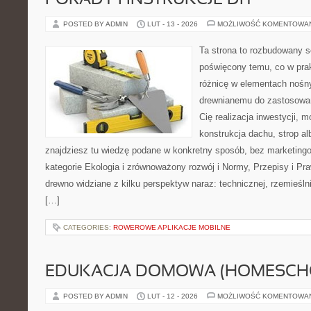
PORADY I INSTRUKCJE DIY
POSTED BY ADMIN
LUT - 13 - 2026
MOŻLIWOŚĆ KOMENTOWA
Ta strona to rozbudowany s
poświęcony temu, co w prak
różnicę w elementach nośny
drewnianemu do zastosowań 
Cię realizacja inwestycji, m
konstrukcja dachu, strop alb
znajdziesz tu wiedzę podane w konkretny sposób, bez marketin
kategorie Ekologia i zrównoważony rozwój i Normy, Przepisy i Pr
drewno widziane z kilku perspektyw naraz: technicznej, rzemieślni
[…]
CATEGORIES:
ROWEROWE APLIKACJE MOBILNE
EDUKACJA DOMOWA (HOMESCH
POSTED BY ADMIN
LUT - 12 - 2026
MOŻLIWOŚĆ KOMENTOWA