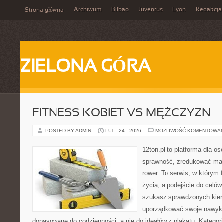
Archiwum
Bilbao
Juventus
Lyon
Redakcja
Strona główna
ZIELONA GÓRA
FITNESS KOBIET VS MĘŻCZYZN
POSTED BY ADMIN
LUT - 24 - 2026
MOŻLIWOŚĆ KOMENTOWA
12ton.pl to platforma dla o
sprawność, zredukować mas
rower. To serwis, w którym f
życia, a podejście do celów 
szukasz sprawdzonych kier
uporządkować swoje nawyki, 
dopasowane do codzienności, a nie do ideałów z plakatu. Kategori