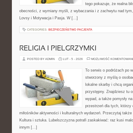
tego pokazuje, że realna bl
obecności, z wymiany myśli, z wybaczania i z zachwytu nad tym,
Lovsy i Motywacja i Pasja. W […]
CATEGORIES:
BEZPIECZEŃSTWO PACJENTA
RELIGIA I PIELGRZYMKI
POSTED BY ADMIN
LUT - 5 - 2026
MOŻLIWOŚĆ KOMENTOWAN
To serwis o podróżach po w
stworzony z myślą o osobac
lokalne skarby i chcą orga
przystępny. Znajdziesz tu op
wypad, a także pomysły na
przestrzeń dla tych, którzy 
miłośników aktywności i kulturalnych wydarzeń. Przeczytaj także 
Kultura i sztuka. Lubelszczyzna potrafi zaskakiwać: raz kusi ma
innym […]