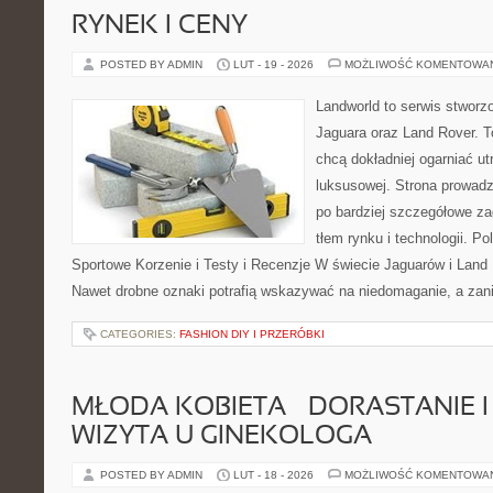
RYNEK I CENY
POSTED BY ADMIN
LUT - 19 - 2026
MOŻLIWOŚĆ KOMENTOWA
Landworld to serwis stworz
Jaguara oraz Land Rover. To
chcą dokładniej ogarniać u
luksusowej. Strona prowadz
po bardziej szczegółowe za
tłem rynku i technologii. P
Sportowe Korzenie i Testy i Recenzje W świecie Jaguarów i Land 
Nawet drobne oznaki potrafią wskazywać na niedomaganie, a zan
CATEGORIES:
FASHION DIY I PRZERÓBKI
MŁODA KOBIETA – DORASTANIE I
WIZYTA U GINEKOLOGA
POSTED BY ADMIN
LUT - 18 - 2026
MOŻLIWOŚĆ KOMENTOWA