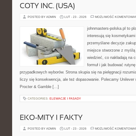
COTY INC. (USA)
POSTED BY ADMIN
LUT - 23 - 2026
MOŻLIWOŚĆ KOMENTOWA
johnmasters-polska.pl to pl
interesują się kosmetykami
przemyślane decyzje zakup
miejsce stworzone z myślą o
wiedzieć, co nakładają na c
formuł i jak budować rutyn
przypadkowych wyborów. Strona skupia się na pielęgnacji rozumi
liczy się konsekwencja, ale też dopasowanie. Polecamy Unilever (
Procter & Gamble […]
CATEGORIES:
ELEWACJE I FASADY
EKO-MITY I FAKTY
POSTED BY ADMIN
LUT - 23 - 2026
MOŻLIWOŚĆ KOMENTOWA